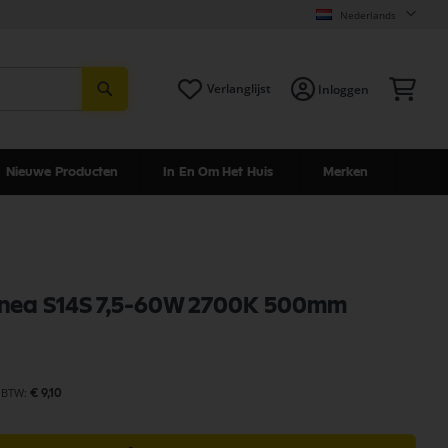
Nederlands
Zoeken
Win
Verlanglijst
Inloggen
Nieuwe Producten
In En Om Het Huis
Merken
inea S14S 7,5-60W 2700K 500mm
€ 9,10