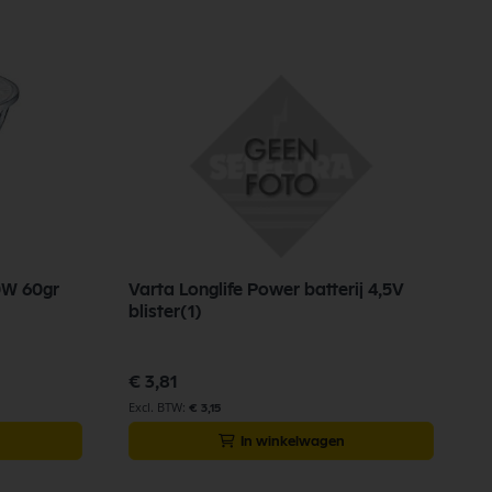
0W 60gr
Varta Longlife Power batterij 4,5V
V
blister(1)
4
€ 3,81
€
€ 3,15
In winkelwagen