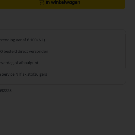
In winkelwagen
erzending
vanaf € 100 (NL)
00 besteld
direct verzonden
leverdag
of afhaalpunt
 Service
Nilfisk stofzuigers
592228