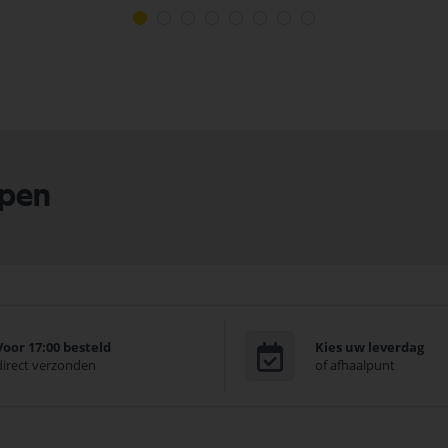
lpen
Voor 17:00 besteld
Kies uw leverdag
direct verzonden
of afhaalpunt