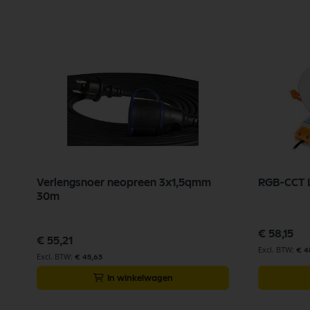
Verlengsnoer neopreen 3x1,5qmm
RGB-CCT 
30m
€ 58,15
€ 55,21
€ 4
€ 45,63
In winkelwagen