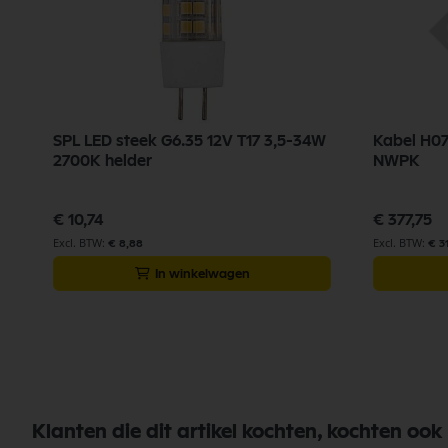
SPL LED steek G6.35 12V T17 3,5-34W
Kabel H0
2700K helder
NWPK
€ 10,74
€ 377,75
€ 8,88
€ 31
In winkelwagen
Klanten die dit artikel kochten, kochten ook