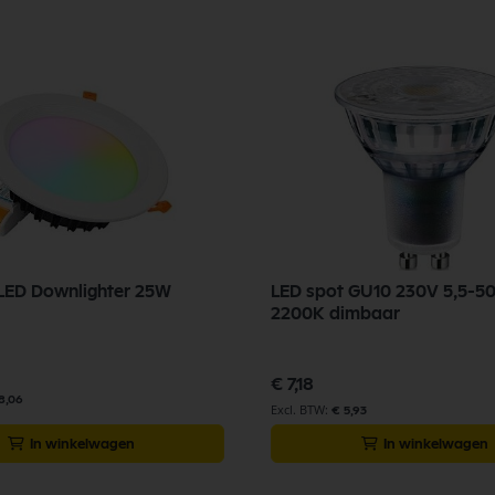
LED Downlighter 25W
LED spot GU10 230V 5,5-5
2200K dimbaar
€ 7,18
8,06
€ 5,93
In winkelwagen
In winkelwagen