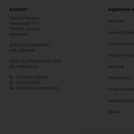
Contact
Algemene I
Selectra Hengelo
Over ons
Verzetslaan 13-7
7548 EM,
Boekelo
Openingstijde
Nederland
Verzendkoste
BTW: NL001406482B41
KVK: 60566981
Betaalmethod
IBAN: NL21RABO0145617629
BIC: RABONL2U
Levering
+31 (0)74-2500199
Privacy Policy
+31630757204
info@selectrahengelo.nl
Ruilen en Ret
Algemene Vo
Merken