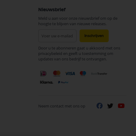
Nieuwsbrief
Meld u aan voor onze nieuwsbrief om op de
hoogte te blijven van nieuwe releases.
Abonneer
Inschrijven
u
op
Door u te abonneren gaat u akkoord met ons
onze
privacybeleid en geeft u toestemming om
nieuwsbrief
updates van ons bedrijf te ontvangen.
Neem contact met ons op