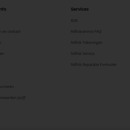
nfo
Services
B2B
n en contact
Nilfiskservice FAQ
n
Nilfisk Tekeningen
en
Nilfisk Service
Nilfisk Reparatie Formulier
ourneren
orwaarden
(pdf)