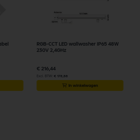
abel
RGB-CCT LED wallwasher IP65 48W
230V 2,4GHz
€ 216,44
€ 178,88
In winkelwagen