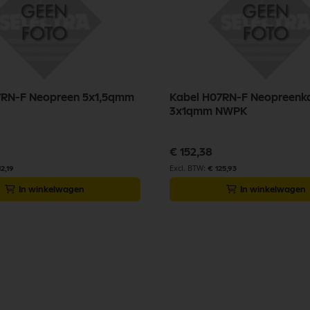
7RN-F Neopreen 5x1,5qmm
Kabel H07RN-F Neopreenk
3x1qmm NWPK
€ 152,38
2,19
€ 125,93
In winkelwagen
In winkelwagen