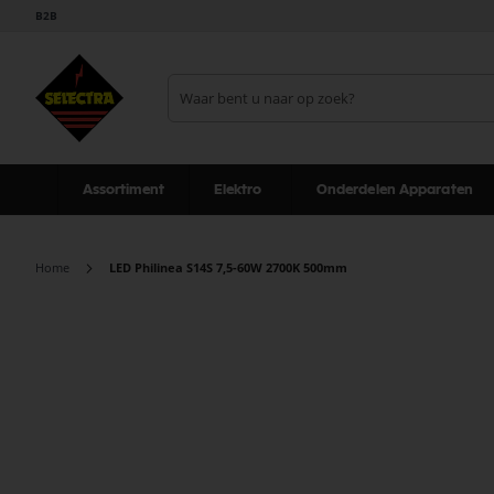
B2B
Assortiment
Elektro
Onderdelen Apparaten
Home
LED Philinea S14S 7,5-60W 2700K 500mm
Ga
naar
het
einde
van
de
afbeeldingen-
gallerij