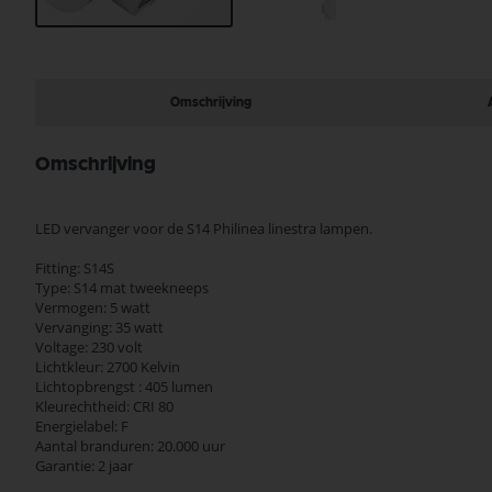
Ga
naar
het
begin
Omschrijving
van
de
afbeeldingen-
Omschrijving
gallerij
LED vervanger voor de S14 Philinea linestra lampen.
Fitting: S14S
Type: S14 mat tweekneeps
Vermogen: 5 watt
Vervanging: 35 watt
Voltage: 230 volt
Lichtkleur: 2700 Kelvin
Lichtopbrengst : 405 lumen
Kleurechtheid: CRI 80
Energielabel: F
Aantal branduren: 20.000 uur
Garantie: 2 jaar