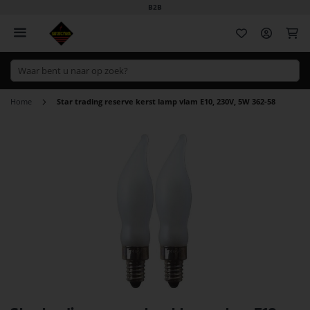
B2B
Wi
Home
Star trading reserve kerst lamp vlam E10, 230V, 5W 362-58
Ga
naar
het
einde
van
de
afbeeldingen-
gallerij
Ga