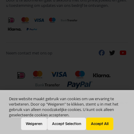
Door u te abonneren gaat u akkoord met ons privacybeleid en geeft
onze
u toestemming om updates van ons bedrijf te ontvangen.
nieuwsbrief
Neem contact met ons op
Deze website maakt gebruik van cookies om uw ervaring te
Nederlands
Copyright © 2024 Selectra Hengelo
verbeteren. Door op "Weigeren" te klikken, stemt u in met het
gebruik van alleen noodzakelijke cookies. U kunt ook alleen
geselecteerde cookies accepteren.
Weigeren
Accept Selection
Accept All