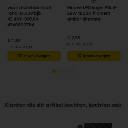
wip schakelaar rood
Modee LED kogel E14 4-
rond 43.409 bjb
28W 1800K filament
43.409.-007.84
amber dimbaar
4340900784
€ 2,93
€ 1,20
€ 2,42
€ 0,99
In winkelwagen
In winkelwagen
Klanten die dit artikel kochten, kochten ook