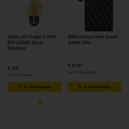
Hope LED Kogel 3-25W
EDM Omsponnen Snoer
E27 2200K Goud
Zwart 25m
Dimbaar
€ 57,87
€ 7,19
€ 47,83
€ 5,94
In winkelwagen
In winkelwagen