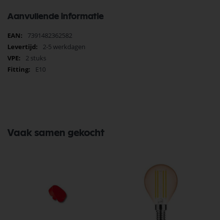
Aanvullende informatie
Meer
7391482362582
informatie
2-5 werkdagen
2 stuks
E10
Vaak samen gekocht