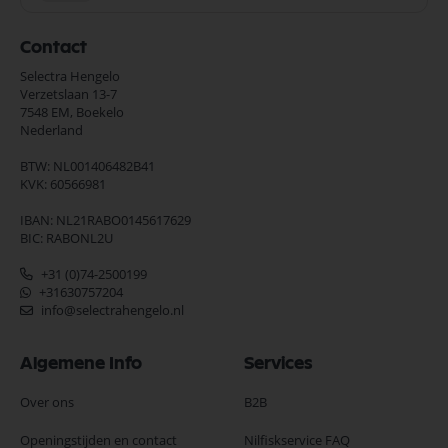
Contact
Selectra Hengelo
Verzetslaan 13-7
7548 EM,
Boekelo
Nederland
BTW: NL001406482B41
KVK: 60566981
IBAN: NL21RABO0145617629
BIC: RABONL2U
+31 (0)74-2500199
+31630757204
info@selectrahengelo.nl
Algemene Info
Services
Over ons
B2B
Openingstijden en contact
Nilfiskservice FAQ