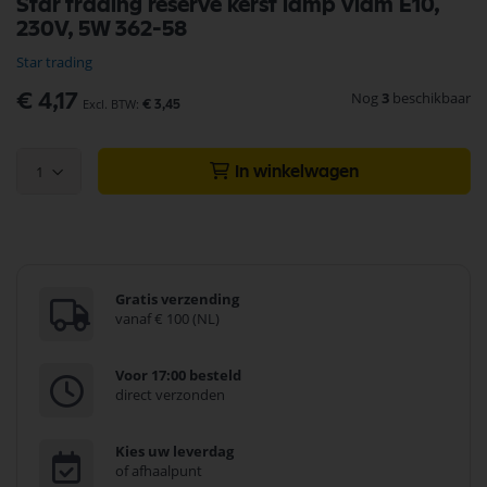
Star trading reserve kerst lamp vlam E10,
naar
230V, 5W 362-58
het
begin
Star trading
van
de
Nog
3
beschikbaar
€ 4,17
€ 3,45
afbeeldingen-
gallerij
1
In winkelwagen
Gratis verzending
vanaf € 100 (NL)
Voor 17:00 besteld
direct verzonden
Kies uw leverdag
of afhaalpunt