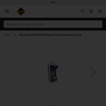
B2B
Wi
Home
Nordlux ST64 LED Dimbaar Goud Filament Lamp
Ga
naar
het
einde
van
de
afbeeldingen-
gallerij