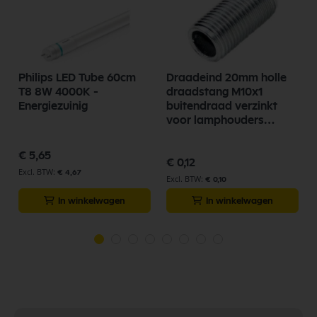
Philips LED Tube 60cm
Draadeind 20mm holle
T8 8W 4000K -
draadstang M10x1
Energiezuinig
buitendraad verzinkt
voor lamphouders
lampfittingen
€ 5,65
€ 0,12
€ 4,67
€ 0,10
In winkelwagen
In winkelwagen