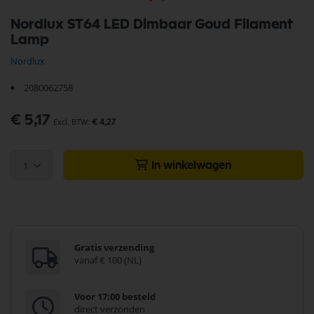
Ga
Nordlux ST64 LED Dimbaar Goud Filament
naar
Lamp
het
begin
Nordlux
van
de
2080062758
afbeeldingen-
gallerij
€ 5,17
€ 4,27
1
In winkelwagen
Gratis verzending
vanaf € 100 (NL)
Voor 17:00 besteld
direct verzonden