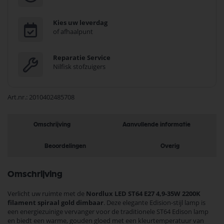
Kies uw leverdag
of afhaalpunt
Reparatie Service
Nilfisk stofzuigers
Art.nr.
2010402485708
Omschrijving
Aanvullende informatie
Beoordelingen
Overig
Omschrijving
Verlicht uw ruimte met de
Nordlux LED ST64 E27 4,9-35W 2200K
filament spiraal gold dimbaar
. Deze elegante Edision-stijl lamp is
een energiezuinige vervanger voor de traditionele ST64 Edison lamp
en biedt een warme, gouden gloed met een kleurtemperatuur van