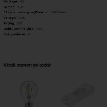
4,9
wijze.
Ervaar de magie van deze prachtige Nordlux LED lamp
400
vandaag nog!
80-89 Goed
230v
E27
2200
G
Vaak samen gekocht