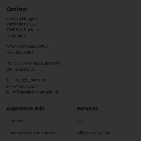
Contact
Selectra Hengelo
Verzetslaan 13-7
7548 EM,
Boekelo
Nederland
BTW: NL001406482B41
KVK: 60566981
IBAN: NL21RABO0145617629
BIC: RABONL2U
+31 (0)74-2500199
+31630757204
info@selectrahengelo.nl
Algemene Info
Services
Over ons
B2B
Openingstijden en contact
Nilfiskservice FAQ