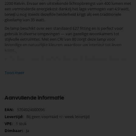
2200 Kelvin. Ervaar een uitstekende lichtopbrengst van 400 lumen met
een verminderde energiekost dankzij het lage vermogen van 4,9 watt,
terwijl u nog steeds dezelfde helderheid krijgt als een traditionele
gloeilamp van 35 watt.
De lamp beschikt over een standaard E27 fitting en is perfect voor
gebruik in diverse omgevingen — van gezellige woonkamers tot
stijlvolle eetruimtes. Met een CRI van 80 zorgt deze lamp voor
levendige en natuurlijke kleuren, waardoor uw interieur tot leven
komt.
Dimbaar: Creëer de perfecte sfeer met de dimbare functie en pas
eenvoudig de helderheid aan naar uw stemming
Toon meer
Lange levensduur: Met 15.000 branduren en tot 50.000 schakelcycli
zult u jarenlang genieten van consistente prestaties
Energiezuinig: Energielabel G en minder energieverbruik zonder
concessies te doen aan de lichtkwaliteit
Aanvullende informatie
Afmetingen: Diameter van 65 mm en hoogte van 143 mm, passend
voor standaard armaturen
Meer
5704924000096
informatie
Bij geen voorraad +/- week levertijd
Deze lamp van het merk Nordlux wordt geleverd met 2 jaar garantie,
1 stuk
wat gemoedsrust biedt met een kwaliteitsproduct dat is ontworpen
om lang mee te gaan. Geef uw interieur een warme, sfeervolle
Ja
uitstraling en verlicht elke gelegenheid op eenvoudige en stijlvolle