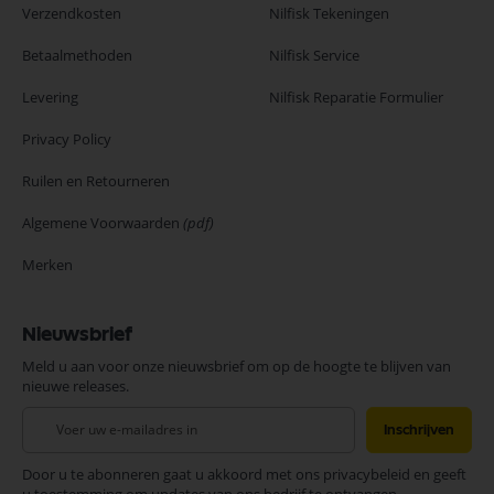
Verzendkosten
Nilfisk Tekeningen
Betaalmethoden
Nilfisk Service
Levering
Nilfisk Reparatie Formulier
Privacy Policy
Ruilen en Retourneren
Algemene Voorwaarden
(pdf)
Merken
Nieuwsbrief
Meld u aan voor onze nieuwsbrief om op de hoogte te blijven van
nieuwe releases.
Abonneer
Inschrijven
u
op
Door u te abonneren gaat u akkoord met ons privacybeleid en geeft
onze