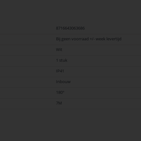
8716643063686
Bij geen voorraad +/- week levertijd
Wit
1 stuk
IP41
Inbouw
180°
7M