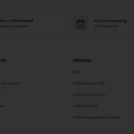
Voor 17:00 besteld
Kies uw leverdag
direct verzonden
of afhaalpunt
nfo
Services
B2B
n en contact
Nilfiskservice FAQ
n
Nilfisk Tekeningen
en
Nilfisk Service
Nilfisk Reparatie Formulier