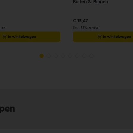
Buiten & Binnen
€ 13,47
6,87
€ 11,13
In winkelwagen
In winkelwagen
lpen