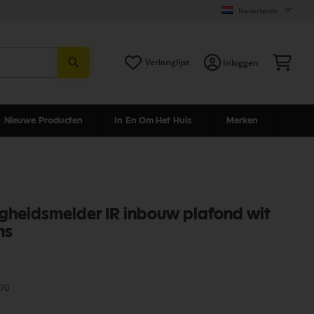
Nederlands
Zoeken
Win
Verlanglijst
Inloggen
Nieuwe Producten
In En Om Het Huis
Merken
heidsmelder IR inbouw plafond wit
ns
70