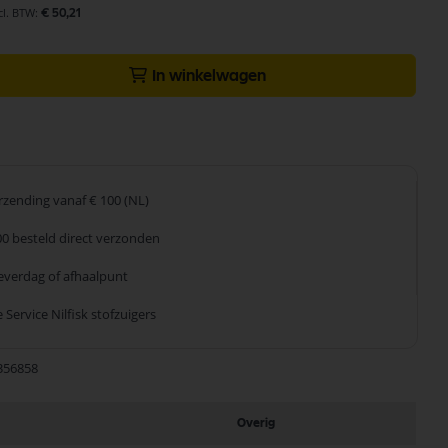
€ 50,21
In winkelwagen
erzending
vanaf € 100 (NL)
00 besteld
direct verzonden
leverdag
of afhaalpunt
 Service
Nilfisk stofzuigers
356858
Overig