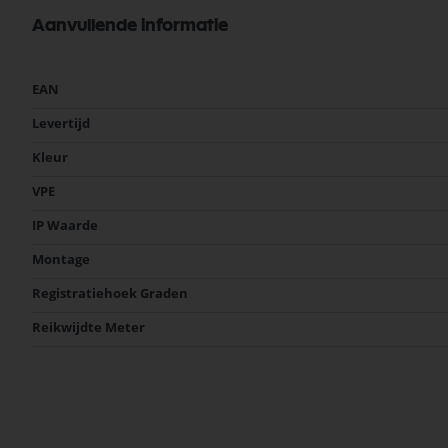
Minimale belasting: 3 Watt
Afmetingen: 80 x 80 x 63 mm
Aanvullende informatie
Meer
EAN
informatie
Levertijd
Kleur
VPE
IP Waarde
Montage
Registratiehoek Graden
Reikwijdte Meter