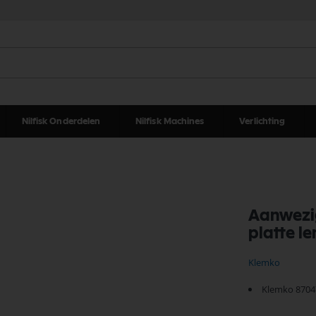
Nilfisk Onderdelen
Nilfisk Machines
Verlichting
Aanwezig
platte le
Klemko
Klemko 8704