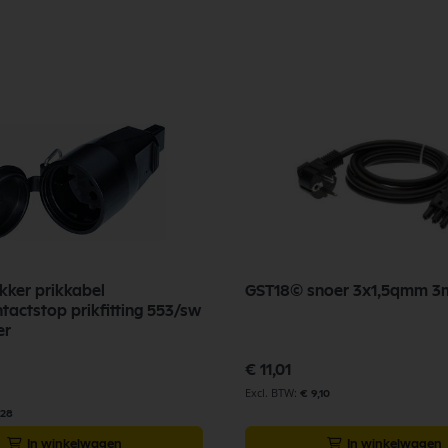
kker prikkabel
GST18© snoer 3x1,5qmm 3
tactstop prikfitting 553/sw
er
€ 11,01
€ 9,10
,28
In winkelwagen
In winkelwagen