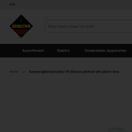
B2B
Assortiment
Elektro
Onderdelen Apparaten
Home
Aanwezigheidsmelder IR inbouw plafond wit platte lens
Ga
naar
het
einde
van
de
afbeeldingen-
gallerij