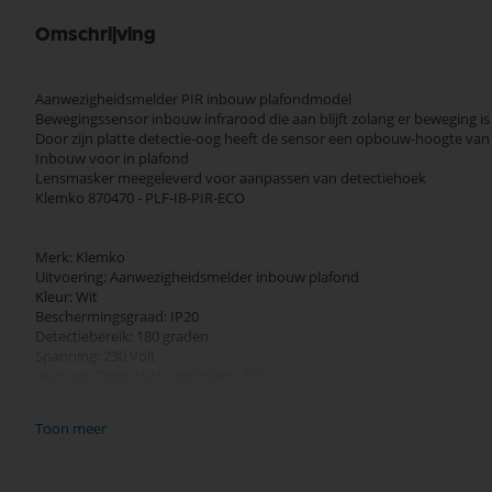
Omschrijving
Aanwezigheidsmelder PIR inbouw plafondmodel
Bewegingssensor inbouw infrarood die aan blijft zolang er beweging is
Door zijn platte detectie-oog heeft de sensor een opbouw-hoogte van
Inbouw voor in plafond
Lensmasker meegeleverd voor aanpassen van detectiehoek
Klemko 870470 - PLF-IB-PIR-ECO
Merk: Klemko
Uitvoering: Aanwezigheidsmelder inbouw plafond
Kleur: Wit
Beschermingsgraad: IP20
Detectiebereik: 180 graden
Spanning: 230 Volt
Wattage: 2000 Watt / 600 Watt LED
Lichtgevoeligheid instelbaar :5-2000lux
Uitschakeling vertraging instelbaar: 6sec.-12min
Toon meer
Max. reikwijdte frontaal (m) 3,5
Detectieafstand: 7 meter
Eigen Verbruik: 0.9 Watt