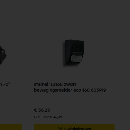
m 70°
steinel is2160 zwart
bewegingsmelder eco 160 605919
€ 56,25
€ 46,49
In winkelwagen