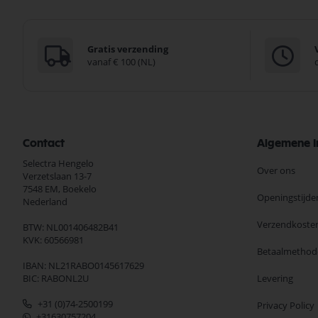
Gratis verzending
vanaf € 100 (NL)
Contact
Algemene I
Selectra Hengelo
Over ons
Verzetslaan 13-7
7548 EM,
Boekelo
Openingstijde
Nederland
Verzendkoste
BTW: NL001406482B41
KVK: 60566981
Betaalmethod
IBAN: NL21RABO0145617629
BIC: RABONL2U
Levering
+31 (0)74-2500199
Privacy Policy
+31630757204