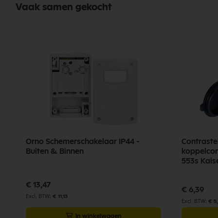
Vaak samen gekocht
Orno Schemerschakelaar IP44 -
Contraste
Buiten & Binnen
koppelcon
553s Kais
€ 13,47
€ 6,39
€ 11,13
€ 5
In winkelwagen