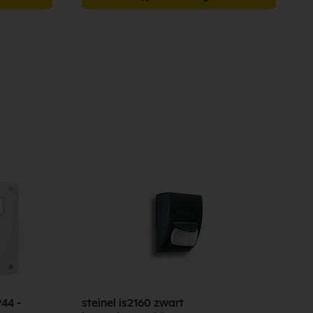
44 -
steinel is2160 zwart
T