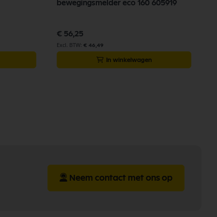
bewegingsmelder eco 160 605919
R
€ 56,25
€
€ 46,49
In winkelwagen
Neem contact met ons op