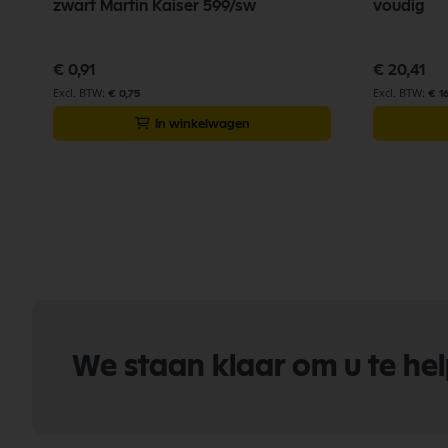
zwart Martin Kaiser 599/sw
voudig
€ 0,91
€ 20,41
€ 0,75
€ 1
In winkelwagen
We staan klaar om u te he