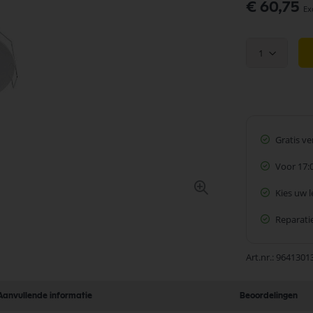
€ 60,75
1
Gratis v
Voor 17:
Kies uw 
Reparatie
Art.nr.
9641301
Aanvullende informatie
Beoordelingen