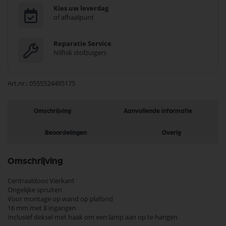
Kies uw leverdag
of afhaalpunt
Reparatie Service
Nilfisk stofzuigers
Art.nr.
0555524495175
Omschrijving
Aanvullende informatie
Beoordelingen
Overig
Omschrijving
Centraaldoos Vierkant
Ongelijke spruiten
Voor montage op wand op plafond
16 mm met 8 ingangen
Inclusief deksel met haak om een lamp aan op te hangen