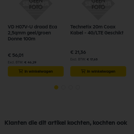
VD H07V-U draad Eca
Technetix 20m Coax
d
2,5qmm geel/groen
Kabel - 4G/LTE Geschikt
Donne 100m
€ 21,36
€ 56,01
€ 17,65
€ 46,29
In winkelwagen
In winkelwagen
Klanten die dit artikel kochten, kochten ook