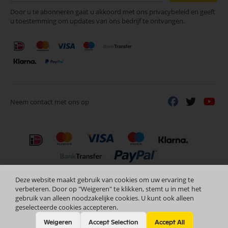
op
Door u te abonneren gaat u akkoord met ons privacybeleid en geeft
onze
u toestemming om updates van ons bedrijf te ontvangen.
nieuwsbrief
Neem contact met ons op
Deze website maakt gebruik van cookies om uw ervaring te
Nederlands
Copyright © 2024 Selectra Hengelo
verbeteren. Door op "Weigeren" te klikken, stemt u in met het
gebruik van alleen noodzakelijke cookies. U kunt ook alleen
geselecteerde cookies accepteren.
Weigeren
Accept Selection
Accept All