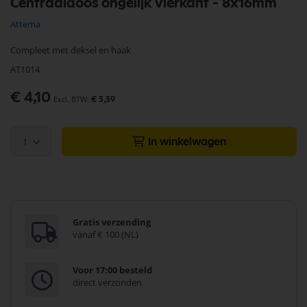
Centraaldoos ongelijk vierkant - 8x16mm
naar
het
Attema
begin
van
Compleet met deksel en haak
de
afbeeldingen-
AT1014
gallerij
€ 4,10
€ 3,39
1
In winkelwagen
Gratis verzending
vanaf € 100 (NL)
Voor 17:00 besteld
direct verzonden