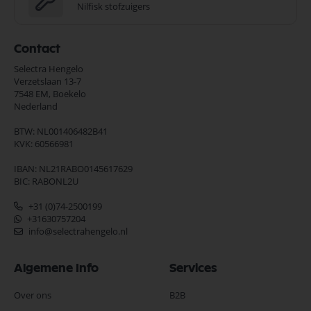
Nilfisk stofzuigers
Contact
Selectra Hengelo
Verzetslaan 13-7
7548 EM,
Boekelo
Nederland
BTW: NL001406482B41
KVK: 60566981
IBAN: NL21RABO0145617629
BIC: RABONL2U
+31 (0)74-2500199
+31630757204
info@selectrahengelo.nl
Algemene Info
Services
Over ons
B2B