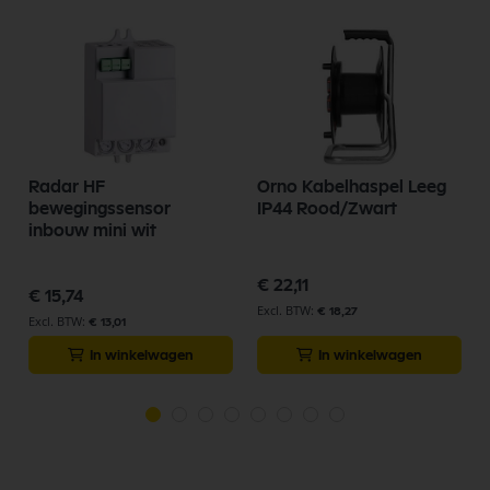
Radar HF
Orno Kabelhaspel Leeg
bewegingssensor
IP44 Rood/Zwart
inbouw mini wit
€ 22,11
€ 15,74
€ 18,27
€ 13,01
In winkelwagen
In winkelwagen