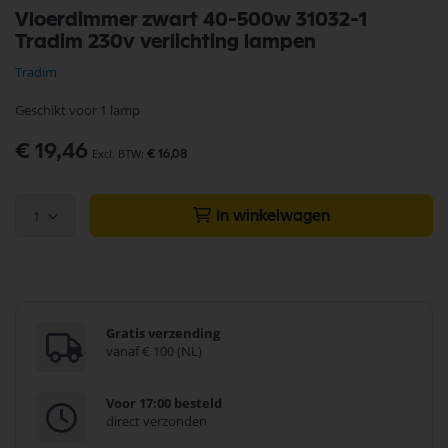
Ga
Vloerdimmer zwart 40-500w 31032-1
naar
Tradim 230v verlichting lampen
het
begin
Tradim
van
de
Geschikt voor 1 lamp
afbeeldingen-
gallerij
€ 19,46
€ 16,08
1
In winkelwagen
Gratis verzending
vanaf € 100 (NL)
Voor 17:00 besteld
direct verzonden