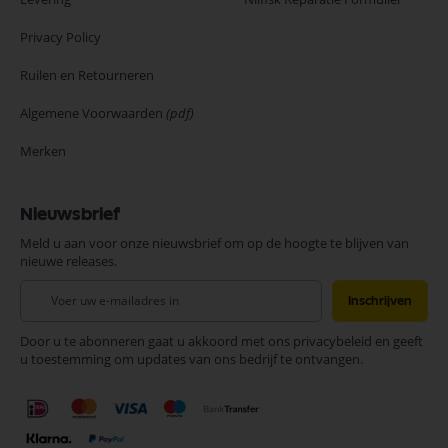
Privacy Policy
Ruilen en Retourneren
Algemene Voorwaarden
(pdf)
Merken
Nieuwsbrief
Meld u aan voor onze nieuwsbrief om op de hoogte te blijven van
nieuwe releases.
Abonneer
Inschrijven
u
op
Door u te abonneren gaat u akkoord met ons privacybeleid en geeft
onze
u toestemming om updates van ons bedrijf te ontvangen.
nieuwsbrief