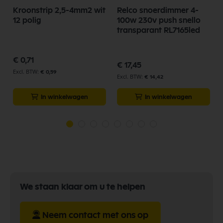
Kroonstrip 2,5-4mm2 wit
Relco snoerdimmer 4-
12 polig
100w 230v push snello
transparant RL7165led
€ 0,71
€ 17,45
€ 0,59
€ 14,42
In winkelwagen
In winkelwagen
We staan klaar om u te helpen
Neem contact met ons op