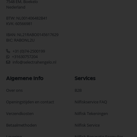
7548 EM,
Boekelo
Nederland
BTW: NL001406482B41
KVK: 60566981
IBAN: NL21RABO0145617629
BIC: RABONL2U
+31 (0)74-2500199
+31630757204
info@selectrahengelo.nl
Algemene Info
Services
Over ons
B2B
Openingstijden en contact
Nilfiskservice FAQ
Verzendkosten
Nilfisk Tekeningen
Betaalmethoden
Nilfisk Service
Levering
Nilfisk Reparatie Formulier