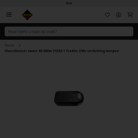
B2B
Wi
Home
Vloerdimmer zwart 40-500w 31032-1 Tradim 230v verlichting lampen
Ga
naar
het
einde
van
de
afbeeldingen-
gallerij