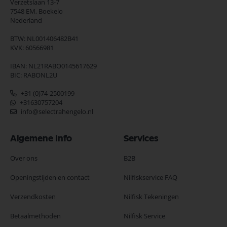
Verzetslaan 13-7
7548 EM,
Boekelo
Nederland
BTW: NL001406482B41
KVK: 60566981
IBAN: NL21RABO0145617629
BIC: RABONL2U
+31 (0)74-2500199
+31630757204
info@selectrahengelo.nl
Algemene Info
Services
Over ons
B2B
Openingstijden en contact
Nilfiskservice FAQ
Verzendkosten
Nilfisk Tekeningen
Betaalmethoden
Nilfisk Service