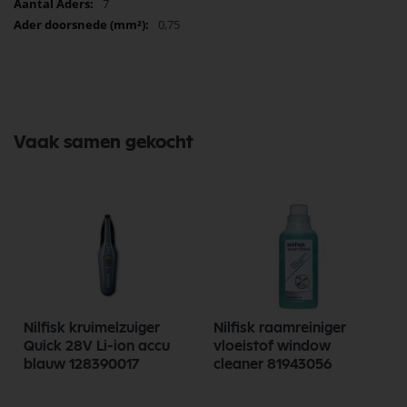
7
0,75
Vaak samen gekocht
Nilfisk kruimelzuiger
Nilfisk raamreiniger
Quick 28V Li-ion accu
vloeistof window
blauw 128390017
cleaner 81943056