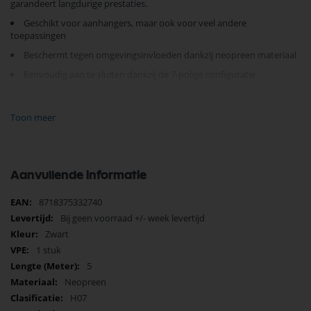
garandeert langdurige prestaties.
Geschikt voor aanhangers, maar ook voor veel andere
toepassingen
Beschermt tegen omgevingsinvloeden dankzij neopreen materiaal
Eenvoudig aan te sluiten dankzij de 7-polige configuratie
Of u nu veiligheid of functionaliteit zoekt, deze kabel biedt uitkomst.
Ervaar het gemak en de zekerheid van een robuuste elektrische
Toon meer
verbinding. Bestel vandaag nog en verbeter uw elektrische installaties.
Aanvullende informatie
Meer
8718375332740
informatie
Bij geen voorraad +/- week levertijd
Zwart
1 stuk
5
Neopreen
H07