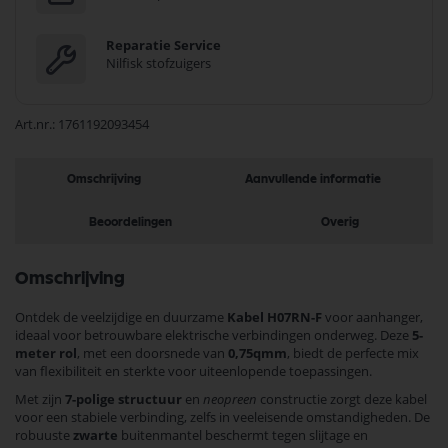
Reparatie Service
Nilfisk stofzuigers
Art.nr.
1761192093454
Omschrijving
Aanvullende informatie
Beoordelingen
Overig
Omschrijving
Ontdek de veelzijdige en duurzame
Kabel H07RN-F
voor aanhanger,
ideaal voor betrouwbare elektrische verbindingen onderweg. Deze
5-
meter rol
, met een doorsnede van
0,75qmm
, biedt de perfecte mix
van flexibiliteit en sterkte voor uiteenlopende toepassingen.
Met zijn
7-polige structuur
en
neopreen
constructie zorgt deze kabel
voor een stabiele verbinding, zelfs in veeleisende omstandigheden. De
robuuste
zwarte
buitenmantel beschermt tegen slijtage en