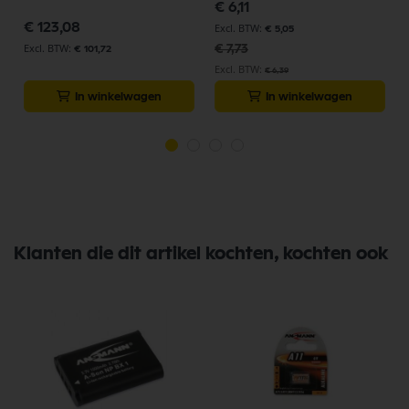
Speciale
€ 6,11
prijs
€ 123,08
€ 5,05
€ 7,73
€ 101,72
€ 6,39
In winkelwagen
In winkelwagen
Klanten die dit artikel kochten, kochten ook