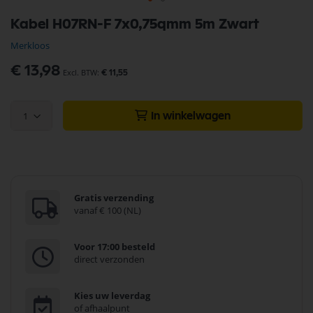
Ga
Kabel H07RN-F 7x0,75qmm 5m Zwart
naar
het
Merkloos
begin
van
€ 13,98
€ 11,55
de
afbeeldingen-
gallerij
1
In winkelwagen
Gratis verzending
vanaf € 100 (NL)
Voor 17:00 besteld
direct verzonden
Kies uw leverdag
of afhaalpunt