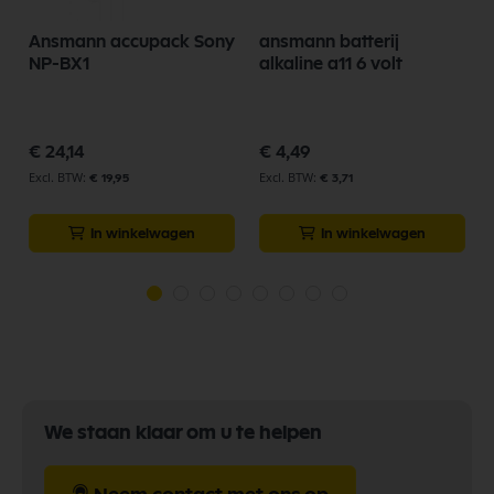
Ansmann accupack Sony
ansmann batterij
NP-BX1
alkaline a11 6 volt
€ 24,14
€ 4,49
€ 19,95
€ 3,71
In winkelwagen
In winkelwagen
We staan klaar om u te helpen