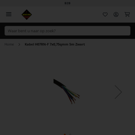
B2B
Wi
Home
Kabel H07RN-F 7x0,75qmm 5m Zwart
Ga
naar
het
einde
van
de
afbeeldingen-
gallerij