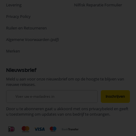
Levering
Nilfisk Reparatie Formulier
Privacy Policy
Ruilen en Retourneren
Algemene Voorwaarden
(pdf)
Merken
Nieuwsbrief
Meld u aan voor onze nieuwsbrief om op de hoogte te blijven van
nieuwe releases.
Abonneer
Inschrijven
u
op
Door u te abonneren gaat u akkoord met ons privacybeleid en geeft
onze
u toestemming om updates van ons bedrijf te ontvangen.
nieuwsbrief