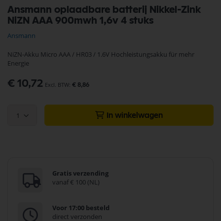
Ga
Ansmann oplaadbare batterij Nikkel-Zink
naar
NiZN AAA 900mwh 1,6v 4 stuks
het
begin
Ansmann
van
de
NiZN-Akku Micro AAA / HR03 / 1.6V Hochleistungsakku für mehr
afbeeldingen-
Energie
gallerij
€ 10,72
€ 8,86
1
In winkelwagen
Gratis verzending
vanaf € 100 (NL)
Voor 17:00 besteld
direct verzonden