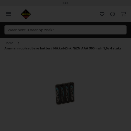
B2B
Wi
Home
Ansmann oplaadbare batterij Nikkel-Zink NiZN AAA 900mwh 1,6v 4 stuks
Ga
naar
het
einde
van
de
afbeeldingen-
gallerij