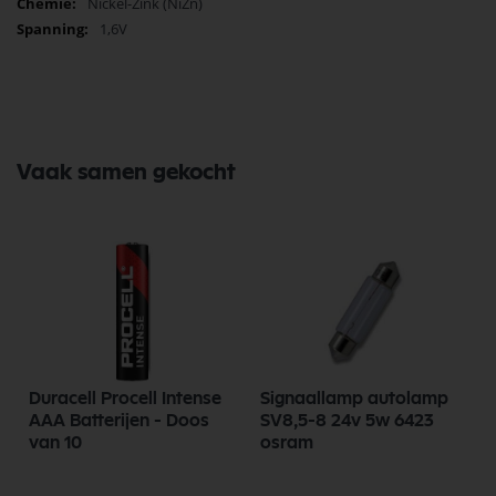
Nickel-Zink (NiZn)
electrical, thermal, geometric and safety-related requirements.
1,6V
Fast charging + No memory effect
The batteries can be charged with a high charging current, thereby
very short charging times are possible. Thanks to the latest battery
technology, the memory effect is ruled out even after repeated partial
charges.
Vaak samen gekocht
Duracell Procell Intense
Signaallamp autolamp
AAA Batterijen - Doos
SV8,5-8 24v 5w 6423
van 10
osram