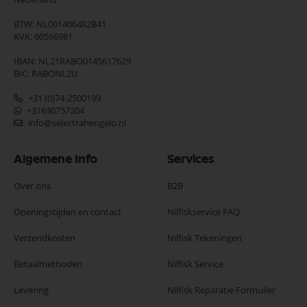
BTW: NL001406482B41
KVK: 60566981
IBAN: NL21RABO0145617629
BIC: RABONL2U
+31 (0)74-2500199
+31630757204
info@selectrahengelo.nl
Algemene Info
Services
Over ons
B2B
Openingstijden en contact
Nilfiskservice FAQ
Verzendkosten
Nilfisk Tekeningen
Betaalmethoden
Nilfisk Service
Levering
Nilfisk Reparatie Formulier