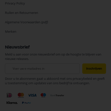
Privacy Policy
Ruilen en Retourneren
Algemene Voorwaarden
(pdf)
Merken
Nieuwsbrief
Meld u aan voor onze nieuwsbrief om op de hoogte te blijven van
nieuwe releases.
Abonneer
Inschrijven
u
op
Door u te abonneren gaat u akkoord met ons privacybeleid en geeft
onze
u toestemming om updates van ons bedrijf te ontvangen.
nieuwsbrief