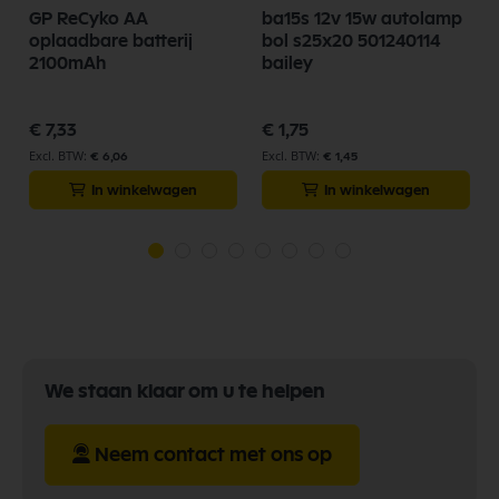
GP ReCyko AA
ba15s 12v 15w autolamp
oplaadbare batterij
bol s25x20 501240114
2100mAh
bailey
€ 7,33
€ 1,75
€ 6,06
€ 1,45
In winkelwagen
In winkelwagen
We staan klaar om u te helpen
Neem contact met ons op