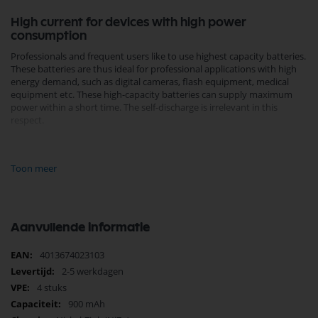
High current for devices with high power
consumption
Professionals and frequent users like to use highest capacity batteries.
These batteries are thus ideal for professional applications with high
energy demand, such as digital cameras, flash equipment, medical
equipment etc. These high-capacity batteries can supply maximum
power within a short time. The self-discharge is irrelevant in this
respect.
Benefits the environment and your wallet
NiMH batteries can generally be used wherever disposable batteries
Toon meer
are used. This allows you to save money and protect the environment.
High safety standards and good cycle stability
Aanvullende informatie
The batteries naturally meet the currently applicable EU Directive and
the highest standards of safety and durability. Thanks to the excellent
cycle stability, the NiMH cells can be recharged up to 1000 times.
Meer
4013674023103
informatie
2-5 werkdagen
Large temperature range
4 stuks
The batteries can be used at temperatures from -20° C to + 50° C. The
900 mAh
cells are successfully tested by TüV Saarland for compliance with