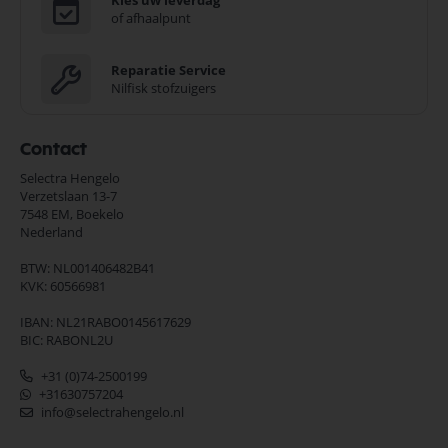
Kies uw leverdag
of afhaalpunt
Reparatie Service
Nilfisk stofzuigers
Contact
Selectra Hengelo
Verzetslaan 13-7
7548 EM,
Boekelo
Nederland
BTW: NL001406482B41
KVK: 60566981
IBAN: NL21RABO0145617629
BIC: RABONL2U
+31 (0)74-2500199
+31630757204
info@selectrahengelo.nl