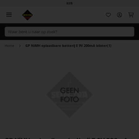
B2B
Wi
Home
GP NiMH oplaadbare batterij E 9V 200mA blister(1)
Ga
naar
het
einde
van
de
afbeeldingen-
gallerij
Ga