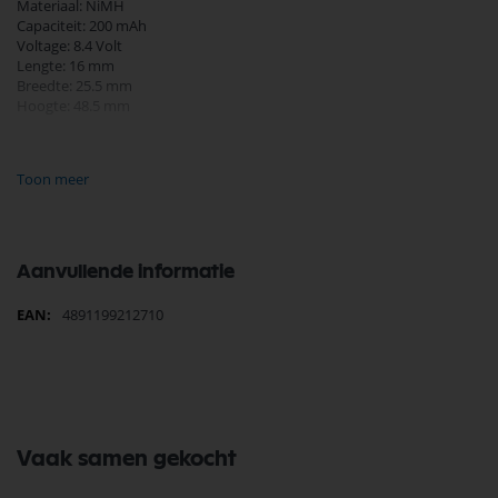
Materiaal: NiMH
Capaciteit: 200 mAh
Voltage: 8.4 Volt
Lengte: 16 mm
Breedte: 25.5 mm
Hoogte: 48.5 mm
Andere benamingen:
E Blok
Toon meer
6LR61
MN1604
GPRCK20R8H710C1
Aanvullende informatie
Meer
4891199212710
informatie
Vaak samen gekocht