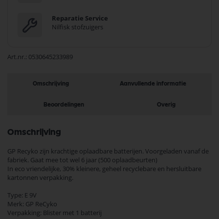
Reparatie Service
Nilfisk stofzuigers
Art.nr.
0530645233989
Omschrijving
Aanvullende informatie
Beoordelingen
Overig
Omschrijving
GP Recyko zijn krachtige oplaadbare batterijen. Voorgeladen vanaf de
fabriek. Gaat mee tot wel 6 jaar (500 oplaadbeurten)
In eco vriendelijke, 30% kleinere, geheel recyclebare en hersluitbare
kartonnen verpakking.
Type: E 9V
Merk: GP ReCyko
Verpakking: Blister met 1 batterij