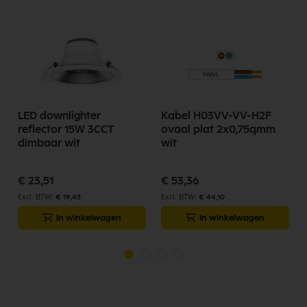
LED downlighter
Kabel H03VV-VV-H2F
reflector 15W 3CCT
ovaal plat 2x0,75qmm
dimbaar wit
wit
€ 23,51
€ 53,36
€ 19,43
€ 44,10
In winkelwagen
In winkelwagen