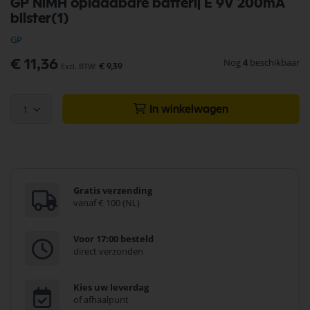
GP NiMH oplaadbare batterij E 9V 200mA
naar
blister(1)
het
begin
GP
van
de
Nog
4
beschikbaar
€ 11,36
€ 9,39
afbeeldingen-
gallerij
1
In winkelwagen
Gratis verzending
vanaf € 100 (NL)
Voor 17:00 besteld
direct verzonden
Kies uw leverdag
of afhaalpunt