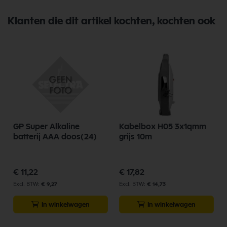
Klanten die dit artikel kochten, kochten ook
GP Super Alkaline
Kabelbox H05 3x1qmm
batterij AAA doos(24)
grijs 10m
€ 11,22
€ 17,82
€ 9,27
€ 14,73
In winkelwagen
In winkelwagen