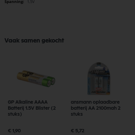
1,5V
Vaak samen gekocht
GP Alkaline AAAA
ansmann oplaadbare
Batterij 1.5V Blister (2
batterij AA 2100mah 2
stuks)
stuks
€ 1,90
€ 5,72