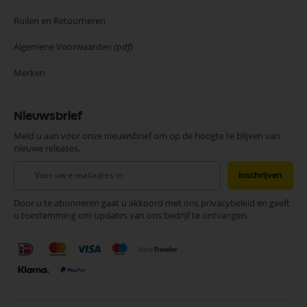
Ruilen en Retourneren
Algemene Voorwaarden
(pdf)
Merken
Nieuwsbrief
Meld u aan voor onze nieuwsbrief om op de hoogte te blijven van
nieuwe releases.
Abonneer
Inschrijven
u
op
Door u te abonneren gaat u akkoord met ons privacybeleid en geeft
onze
u toestemming om updates van ons bedrijf te ontvangen.
nieuwsbrief