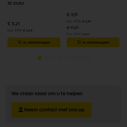
10 stuks
Speciale
€ 3,11
prijs
€ 2,57
€ 3,21
€ 11,01
€ 2,65
€ 9,10
In winkelwagen
In winkelwagen
We staan klaar om u te helpen
Neem contact met ons op