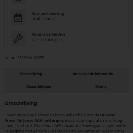
Kies uw leverdag
of afhaalpunt
Reparatie Service
Nilfisk stofzuigers
Art.nr.
3336694102957
Omschrijving
Aanvullende informatie
Beoordelingen
Overig
Omschrijving
Ervaar ongekende power en betrouwbaarheid met de
Duracell
Procell Intense AAA batterijen
, ideaal voor apparaten met hoog
energieverbruik. Deze
industriële alkaline batterijen
gaan langer mee in
vergelijking met eerdere Duracell Alkaline AA-batterijen, waardoor ze