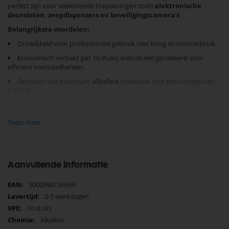
perfect zijn voor veeleisende toepassingen zoals
elektronische
deursloten, zeepdispensers en beveiligingscamera's
.
Belangrijkste voordelen:
Ontwikkeld voor professioneel gebruik met hoog stroomverbruik.
Economisch verpakt per 10 stuks, individueel gecodeerd voor
efficiënt voorraadbeheer.
Gemaakt van duurzaam
alkaline
materiaal, met een voltage van
1.5 Volt.
Idealer voor bedrijfskritische toepassingen die nauwkeurige
stroompieken vereisen.
Toon meer
Met de juiste batterijen minimaliseer je risico's en maximaliseer je
prestaties van je apparaten. Kies voor
Duracell Procell Intense AAA
batterijen en bied je apparaat de kracht die het verdient.
Aanvullende informatie
Bestel vandaag nog en ontdek de langdurige kracht van Duracell.
Meer
5000394136939
informatie
2-5 werkdagen
10 stuks
Alkaline