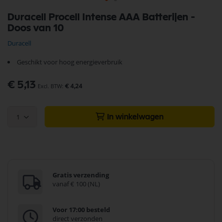
Ga
Duracell Procell Intense AAA Batterijen -
naar
Doos van 10
het
begin
Duracell
van
de
Geschikt voor hoog energieverbruik
afbeeldingen-
gallerij
€ 5,13
€ 4,24
1
In winkelwagen
Gratis verzending
vanaf € 100 (NL)
Voor 17:00 besteld
direct verzonden