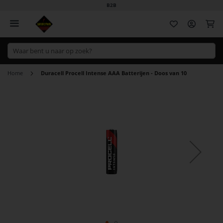
B2B
Wi
Home
Duracell Procell Intense AAA Batterijen - Doos van 10
Ga
naar
het
einde
van
de
afbeeldingen-
gallerij