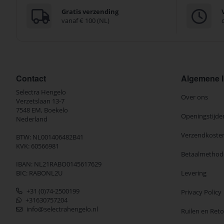
Gratis verzending
vanaf € 100 (NL)
Contact
Algemene I
Selectra Hengelo
Over ons
Verzetslaan 13-7
7548 EM,
Boekelo
Openingstijde
Nederland
Verzendkoste
BTW: NL001406482B41
KVK: 60566981
Betaalmethod
IBAN: NL21RABO0145617629
BIC: RABONL2U
Levering
+31 (0)74-2500199
Privacy Policy
+31630757204
info@selectrahengelo.nl
Ruilen en Ret