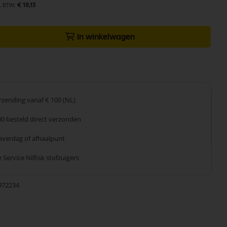
€ 18,13
In winkelwagen
erzending
vanaf € 100 (NL)
00 besteld
direct verzonden
leverdag
of afhaalpunt
 Service
Nilfisk stofzuigers
972234