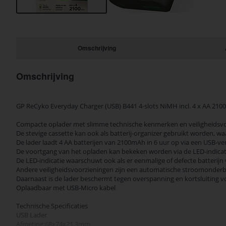
Ga
naar
het
begin
Omschrijving
van
de
afbeeldingen-
Omschrijving
gallerij
GP ReCyko Everyday Charger (USB) B441 4-slots NiMH incl. 4 x AA 21
Compacte oplader met slimme technische kenmerken en veiligheidsvoorz
De stevige cassette kan ook als batterij-organizer gebruikt worden, w
De lader laadt 4 AA batterijen van 2100mAh in 6 uur op via een USB-ve
De voortgang van het opladen kan bekeken worden via de LED-indicat
De LED-indicatie waarschuwt ook als er eenmalige of defecte batterijn
Andere veiligheidsvoorzieningen zijn een automatische stroomonderbr
Daarnaast is de lader beschermt tegen overspanning en kortsluiting v
Oplaadbaar met USB-Micro kabel
Technische Specificaties
USB Lader
Afmeting:68x74x21.3mm