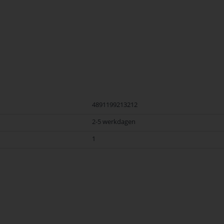
4891199213212
2-5 werkdagen
1