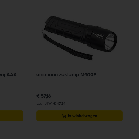
rij AAA
ansmann zaklamp M900P
€ 57,16
€ 47,24
In winkelwagen