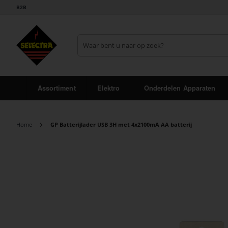
B2B
Assortiment
Elektro
Onderdelen Apparaten
Home
GP Batterijlader USB 3H met 4x2100mA AA batterij
Ga
naar
het
einde
van
de
afbeeldingen-
gallerij