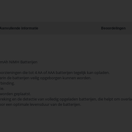
Aanvullende informatie
Beoordelingen
00mAh NiMH Batterijen
ieningen die tot 4 AA of AAA batterijen tegelijk kan opladen.
aarin de batterijen veilig opgeborgen kunnen worden.
rbinding.
ie.
 worden geplaatst.
eking en de detectie van volledig opgeladen batterijen, die helpt om over
oor een optimale levensduur van de batterijen.