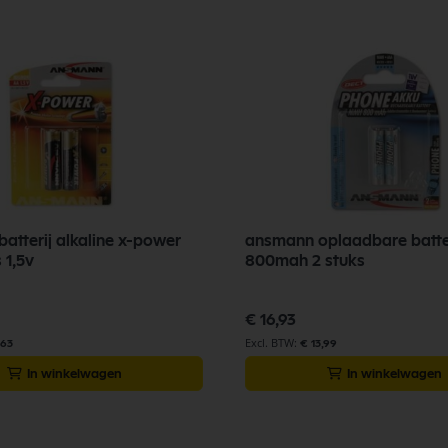
atterij alkaline x-power
ansmann oplaadbare batte
 1,5v
800mah 2 stuks
€ 16,93
,63
€ 13,99
In winkelwagen
In winkelwagen