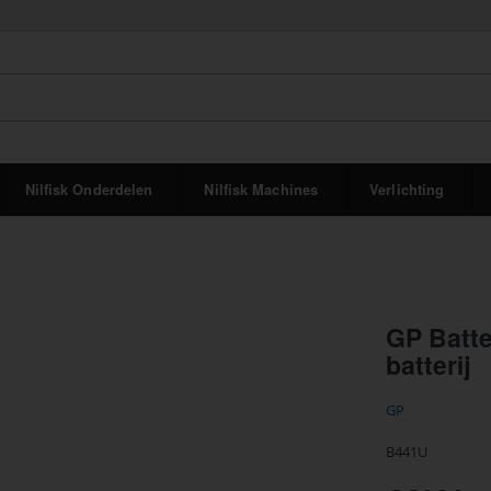
Nilfisk Onderdelen
Nilfisk Machines
Verlichting
GP Batt
batterij
GP
B441U