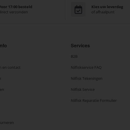
Voor 17:00 besteld
Kies uw leverdag
direct verzonden
of afhaalpunt
nfo
Services
B2B
n en contact
Nilfiskservice FAQ
n
Nilfisk Tekeningen
en
Nilfisk Service
Nilfisk Reparatie Formulier
ourneren