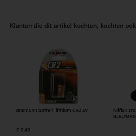
Klanten die dit artikel kochten, kochten ook
ansmann batterij lithium CR2 3v
Nilfisk st
BLSU13P0
Speciale
€ 2,42
prijs