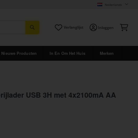
Nederlands
Zoeken
Win
Verlanglijst
Inloggen
Nieuwe Producten
In En Om Het Huis
Merken
erijlader USB 3H met 4x2100mA AA