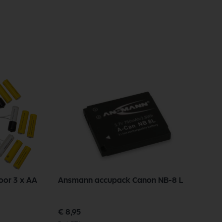
oor 3 x AA
Ansmann accupack Canon NB-8 L
a
c
Speciale
€ 8,95
prijs