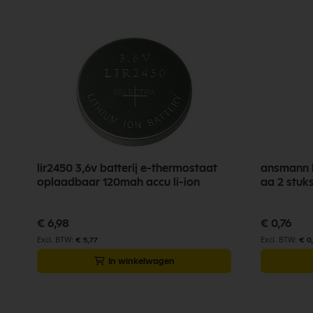
lir2450 3,6v batterij e-thermostaat
ansmann b
oplaadbaar 120mah accu li-ion
aa 2 stuks
€ 6,98
€ 0,76
€ 5,77
€ 0
In winkelwagen