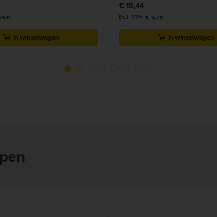
€ 15,44
04,11
€ 12,76
In winkelwagen
In winkelwagen
lpen