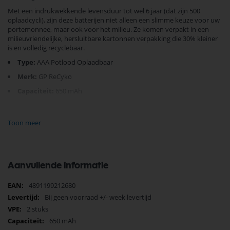
Met een indrukwekkende levensduur tot wel 6 jaar (dat zijn 500
oplaadcycli), zijn deze batterijen niet alleen een slimme keuze voor uw
portemonnee, maar ook voor het milieu. Ze komen verpakt in een
milieuvriendelijke, hersluitbare kartonnen verpakking die 30% kleiner
is en volledig recyclebaar.
Type:
AAA Potlood Oplaadbaar
Merk:
GP ReCyko
Capaciteit:
650 mAh
Voltage:
1.2 Volt
Toon meer
Deze veelzijdige oplaadbare batterijen zijn perfect voor uw telefoons,
afstandsbedieningen en meer. Maak de overstap naar een groenere
toekomst met GP ReCyko - uw betrouwbare energiepartner.
Waar wacht je nog op? Kies vandaag voor GP ReCyko en ervaar het
Aanvullende informatie
verschil!
Meer
4891199212680
informatie
Bij geen voorraad +/- week levertijd
2 stuks
650 mAh