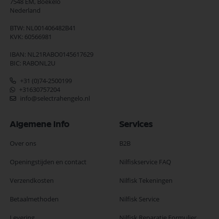
7548 EM,
Boekelo
Nederland
BTW: NL001406482B41
KVK: 60566981
IBAN: NL21RABO0145617629
BIC: RABONL2U
+31 (0)74-2500199
+31630757204
info@selectrahengelo.nl
Algemene Info
Services
Over ons
B2B
Openingstijden en contact
Nilfiskservice FAQ
Verzendkosten
Nilfisk Tekeningen
Betaalmethoden
Nilfisk Service
Levering
Nilfisk Reparatie Formulier