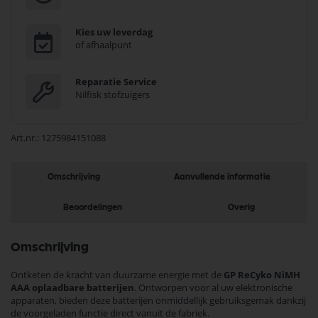
Kies uw leverdag
of afhaalpunt
Reparatie Service
Nilfisk stofzuigers
Art.nr.
1275984151088
Omschrijving
Aanvullende informatie
Beoordelingen
Overig
Omschrijving
Ontketen de kracht van duurzame energie met de
GP ReCyko NiMH
AAA oplaadbare batterijen
. Ontworpen voor al uw elektronische
apparaten, bieden deze batterijen onmiddellijk gebruiksgemak dankzij
de voorgeladen functie direct vanuit de fabriek.