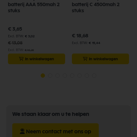
batterij AAA 550mah 2
batterij C 4500mah 2
stuks
stuks
Speciale
€ 3,65
prijs
€ 18,68
€ 3,02
€ 13,08
€ 15,44
€ 10,81
In winkelwagen
In winkelwagen
We staan klaar om u te helpen
Neem contact met ons op