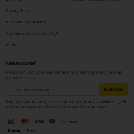
Privacy Policy
Ruilen en Retourneren
Algemene Voorwaarden
(pdf)
Merken
Nieuwsbrief
Meld u aan voor onze nieuwsbrief om op de hoogte te blijven van
nieuwe releases.
Abonneer
Inschrijven
u
op
Door u te abonneren gaat u akkoord met ons privacybeleid en geeft
onze
u toestemming om updates van ons bedrijf te ontvangen.
nieuwsbrief