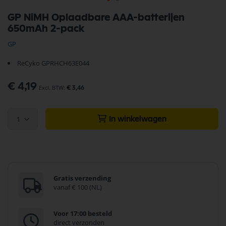
Ga
GP NiMH Oplaadbare AAA-batterijen
naar
650mAh 2-pack
het
begin
GP
van
de
ReCyko GPRHCH63E044
afbeeldingen-
gallerij
€ 4,19
€ 3,46
1
In winkelwagen
Gratis verzending
vanaf € 100 (NL)
Voor 17:00 besteld
direct verzonden