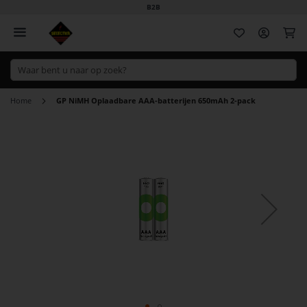
B2B
Wi
Home
GP NiMH Oplaadbare AAA-batterijen 650mAh 2-pack
Ga
naar
het
einde
van
de
afbeeldingen-
gallerij