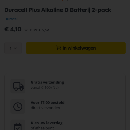
Ga
Duracell Plus Alkaline D Batterij 2-pack
naar
het
Duracell
begin
van
€ 4,10
€ 3,39
de
afbeeldingen-
gallerij
1
In winkelwagen
Gratis verzending
vanaf € 100 (NL)
Voor 17:00 besteld
direct verzonden
Kies uw leverdag
of afhaalpunt