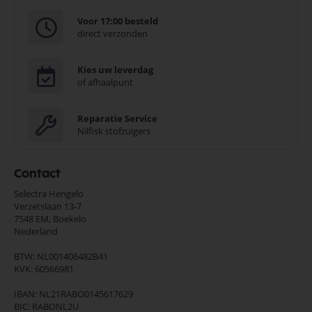
Voor 17:00 besteld
direct verzonden
Kies uw leverdag
of afhaalpunt
Reparatie Service
Nilfisk stofzuigers
Contact
Selectra Hengelo
Verzetslaan 13-7
7548 EM,
Boekelo
Nederland
BTW: NL001406482B41
KVK: 60566981
IBAN: NL21RABO0145617629
BIC: RABONL2U