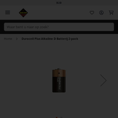
B2B
Wi
Home
Duracell Plus Alkaline D Batterij 2-pack
Ga
naar
het
einde
van
de
afbeeldingen-
gallerij