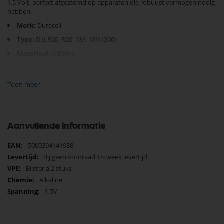
1.5 Volt, perfect afgestemd op apparaten die robuust vermogen nodig
hebben.
Merk:
Duracell
Type:
D (LR20, R20, 13A, MN1300)
Materiaal:
Alkaline
Verpakking:
Blister met 2 batterijen
Diameter:
34.5 mm
Toon meer
Hoogte:
61.5 mm
Met de betrouwbaarheid die alleen
Duracell
kan bieden, krijgen uw
apparaten de energieboost die ze verdienen. Verbeter uw dagelijkse
Aanvullende informatie
routine met de krachtige en duurzame Duracell Plus batterijen. Kies
voor zekerheid en bestel vandaag nog!
Meer
5000394141988
informatie
Bij geen voorraad +/- week levertijd
Blister a 2 stuks
Alkaline
1,5V