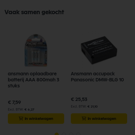
Vaak samen gekocht
ansmann oplaadbare
Ansmann accupack
batterij AAA 800mah 3
Panasonic DMW-BLG 10
stuks
€ 25,53
€ 7,59
€ 21,10
€ 6,27
In winkelwagen
In winkelwagen