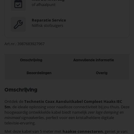
of afhaalpunt
Reparatie Service
Nilfisk stofzuigers
Art.nr.
3987683927967
Omschrijving
Aanvullende informatie
Beoordelingen
Overig
Omschrijving
Ontdek de
Technetix Coax Aansluitkabel Compleet Haaks IEC
5m
, de ideale oplossing voor naadloze connectiviteit bij jou thuis. Deze
hoogwaardig ontwikkelde kabel biedt namelijk
zeer lage demping en
minimaal signaalverlies
, perfect voor een kristalheldere digitale
televisie-ervaring.
Met deze kabel van 5 meter met
haakse connectoren
, geniet je van: