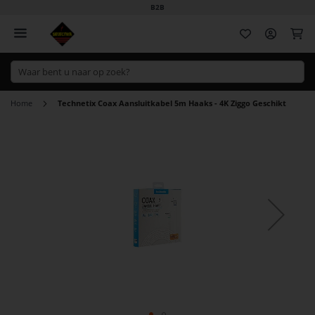
B2B
Wi
Home
Technetix Coax Aansluitkabel 5m Haaks - 4K Ziggo Geschikt
Ga
naar
het
einde
van
de
afbeeldingen-
gallerij