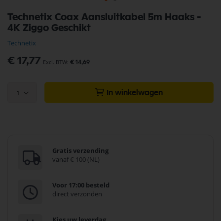
Ga
Technetix Coax Aansluitkabel 5m Haaks -
naar
4K Ziggo Geschikt
het
begin
Technetix
van
de
€ 17,77
€ 14,69
afbeeldingen-
gallerij
1
In winkelwagen
Gratis verzending
vanaf € 100 (NL)
Voor 17:00 besteld
direct verzonden
Kies uw leverdag