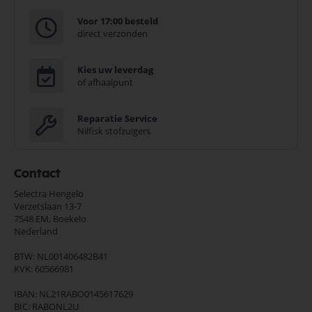
Voor 17:00 besteld
direct verzonden
Kies uw leverdag
of afhaalpunt
Reparatie Service
Nilfisk stofzuigers
Contact
Selectra Hengelo
Verzetslaan 13-7
7548 EM,
Boekelo
Nederland
BTW: NL001406482B41
KVK: 60566981
IBAN: NL21RABO0145617629
BIC: RABONL2U