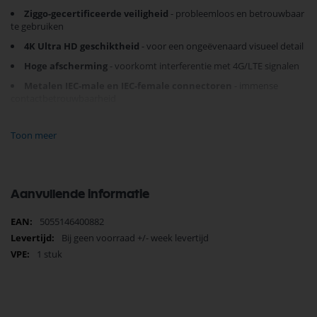
Ziggo-gecertificeerde veiligheid
- probleemloos en betrouwbaar
te gebruiken
4K Ultra HD geschiktheid
- voor een ongeëvenaard visueel detail
Hoge afscherming
- voorkomt interferentie met 4G/LTE signalen
Metalen IEC-male en IEC-female connectoren
- immense
contactbetrouwbaarheid
Deze kabel voldoet aan de hoogste Europese normen, dankzij zijn
Toon meer
meerdere afschermingen en het gebruik van
hoogwaardige materialen
.
De aangegoten trekontlasting en de uitstekende taille van de
connectoren zorgen verder voor optimale signaaloverdracht.
Kies voor zekerheid
met de
Kabel Keur-gecertificeerde
Technetix
Aanvullende informatie
aansluitkabel! Bestel vandaag nog en verbeter de kwaliteit van je
digitale signaal.
Ervaar televisie op zijn allerbest.
Meer
5055146400882
informatie
Bij geen voorraad +/- week levertijd
1 stuk