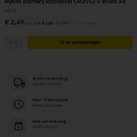
Hycell batterij knoopcel CR2032 5 stuks 3V
naar
het
HyCell
begin
van
Speciale
€ 2,49
€ 2,98
€ 2,06
€ 2,46
de
prijs
afbeeldingen-
gallerij
1
In winkelwagen
Gratis verzending
vanaf € 100 (NL)
Voor 17:00 besteld
direct verzonden
Kies uw leverdag
of afhaalpunt