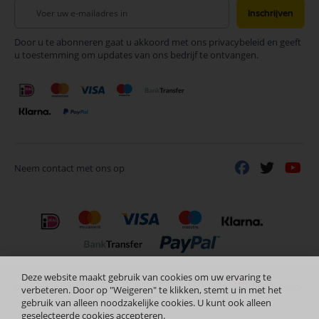
Abonneer
Inschrijven
u
op
Door u te abonneren gaat u akkoord met ons privacybeleid en geeft
onze
u toestemming om updates van ons bedrijf te ontvangen.
nieuwsbrief
Neem contact met ons op
Deze website maakt gebruik van cookies om uw ervaring te
Nederlands
Copyright © 2024 Selectra Hengelo
verbeteren. Door op "Weigeren" te klikken, stemt u in met het
gebruik van alleen noodzakelijke cookies. U kunt ook alleen
geselecteerde cookies accepteren.