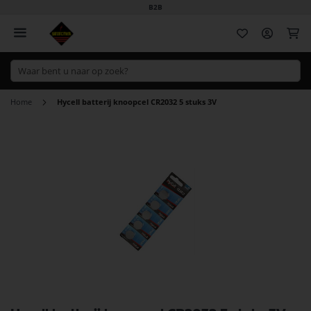
B2B
Wi
Home
Hycell batterij knoopcel CR2032 5 stuks 3V
Ga
naar
het
einde
van
de
afbeeldingen-
gallerij
Ga