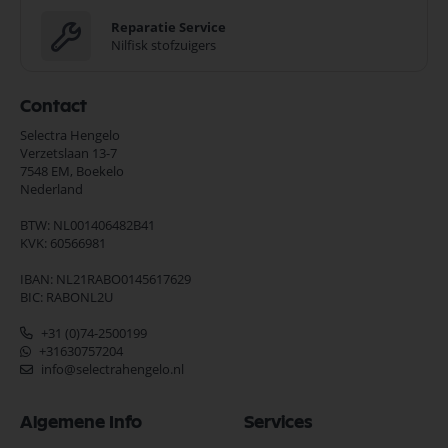
Reparatie Service
Nilfisk stofzuigers
Contact
Selectra Hengelo
Verzetslaan 13-7
7548 EM,
Boekelo
Nederland
BTW: NL001406482B41
KVK: 60566981
IBAN: NL21RABO0145617629
BIC: RABONL2U
+31 (0)74-2500199
+31630757204
info@selectrahengelo.nl
Algemene Info
Services