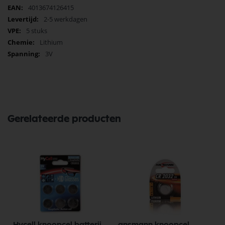
Meer
4013674126415
informatie
2-5 werkdagen
5 stuks
Lithium
3V
Gerelateerde producten
Hycell knoopcel batterij
ansmann knoopcel