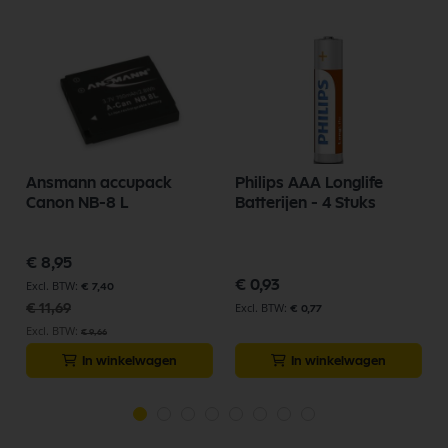
Ansmann accupack
Philips AAA Longlife
Canon NB-8 L
Batterijen - 4 Stuks
Speciale
€ 8,95
prijs
p
€ 0,93
€ 7,40
€ 11,69
€ 0,77
€ 9,66
In winkelwagen
In winkelwagen