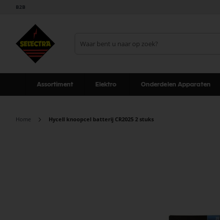
B2B
Assortiment
Elektro
Onderdelen Apparaten
Home
Hycell knoopcel batterij CR2025 2 stuks
Ga
naar
het
einde
van
de
afbeeldingen-
gallerij