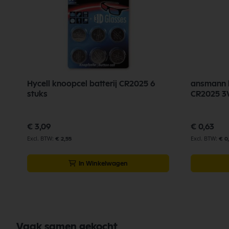
Hycell knoopcel batterij CR2025 6
ansmann k
stuks
CR2025 3
€ 3,09
€ 0,63
€ 2,55
€ 0
In Winkelwagen
Vaak samen gekocht