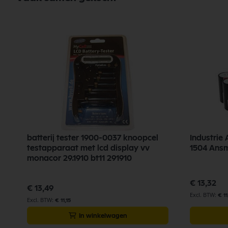
batterij tester 1900-0037 knoopcel
Industrie 
testapparaat met lcd display vv
1504 Ans
monacor 29.1910 bt11 291910
€ 13,32
€ 13,49
€ 11
€ 11,15
In winkelwagen