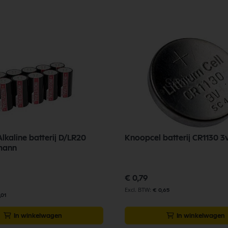
Alkaline batterij D/LR20
Knoopcel batterij CR1130 3v
mann
€ 0,79
€ 0,65
,01
In winkelwagen
In winkelwagen