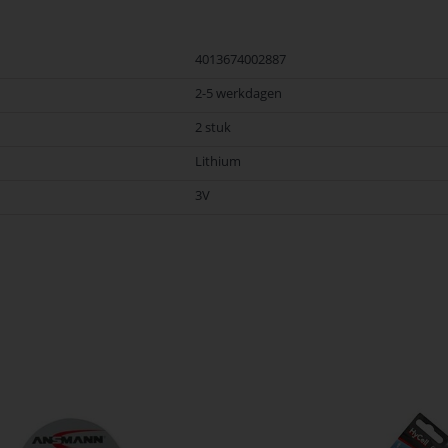
4013674002887
2-5 werkdagen
2 stuk
Lithium
3V