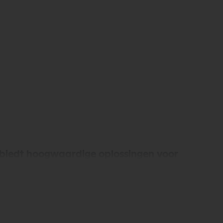
n biedt hoogwaardige oplossingen voor
n, en snelle levering. Ontdek de kwaliteit en