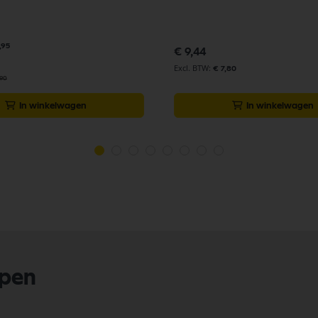
,95
€ 9,44
€ 7,80
,90
In winkelwagen
In winkelwagen
lpen