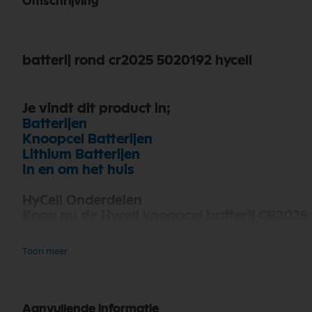
Omschrijving
batterij rond cr2025 5020192 hycell
Je vindt dit product in;
Batterijen
Knoopcel Batterijen
Lithium Batterijen
In en om het huis
HyCell Onderdelen
Koop nu de Hycell knoopcel batterij CR2025
diverse toepassingen. Bij Selectra Hengelo vi
betrouwbaarheid van HyCell Onderdelen va
Toon meer
Bekijk meer HyCell Onderdelen
Aanvullende informatie