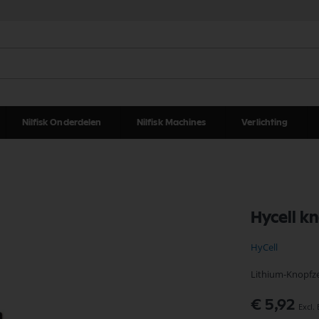
Nilfisk Onderdelen
Nilfisk Machines
Verlichting
Hycell k
HyCell
Lithium-Knopfzel
€ 5,92