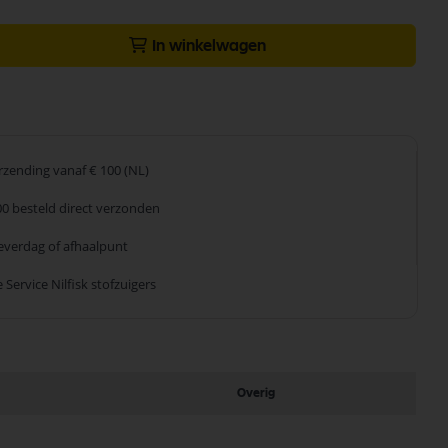
In winkelwagen
erzending
vanaf € 100 (NL)
00 besteld
direct verzonden
leverdag
of afhaalpunt
 Service
Nilfisk stofzuigers
Overig