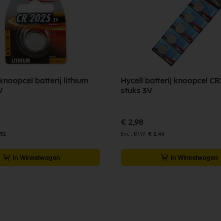
noopcel batterij lithium
Hycell batterij knoopcel CR
V
stuks 3V
€ 2,98
,52
€ 2,46
In Winkelwagen
In Winkelwagen