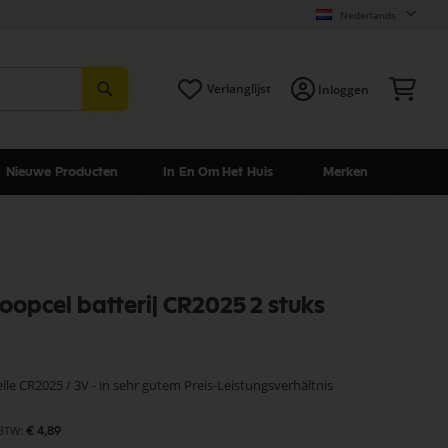
Nederlands
Zoeken
Win
Verlanglijst
Inloggen
Nieuwe Producten
In En Om Het Huis
Merken
noopcel batterij CR2025 2 stuks
le CR2025 / 3V - in sehr gutem Preis-Leistungsverhältnis
€ 4,89