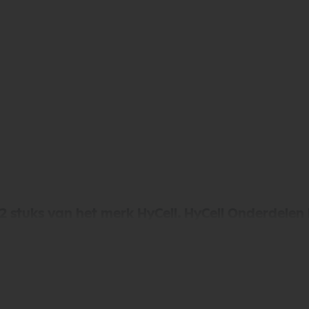
 2 stuks van het merk HyCell. HyCell Onderdele
ndt u een uitgebreid assortiment, scherpe prijze
ndaag nog en bestel eenvoudig online.