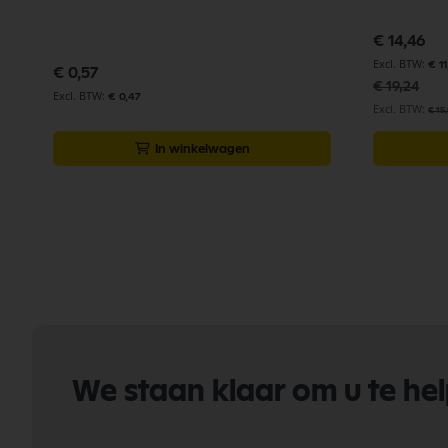
Speciale
€ 14,46
prijs
€ 11
€ 0,57
€ 19,24
€ 0,47
€ 15
In winkelwagen
We staan klaar om u te he