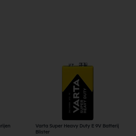
rijen
Varta Super Heavy Duty E 9V Batterij
B
Blister
A