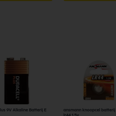
lus 9V Alkaline Batterij E
ansmann knoopcel batterij 
lr44 1.5v