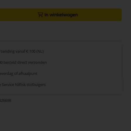
In winkelwagen
erzending
vanaf € 100 (NL)
00 besteld
direct verzonden
leverdag
of afhaalpunt
 Service
Nilfisk stofzuigers
426698