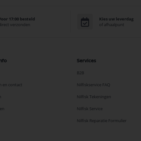
Voor 17:00 besteld
Kies uw leverdag
direct verzonden
of afhaalpunt
nfo
Services
B2B
n en contact
Nilfiskservice FAQ
n
Nilfisk Tekeningen
en
Nilfisk Service
Nilfisk Reparatie Formulier