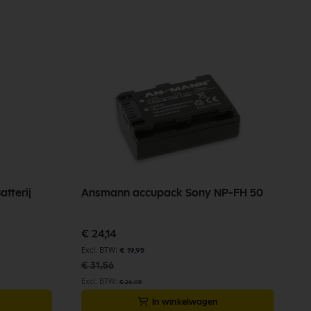
tterij
Ansmann accupack Sony NP-FH 50
Speciale
€ 24,14
prijs
€ 19,95
€ 31,56
€ 26,08
In winkelwagen