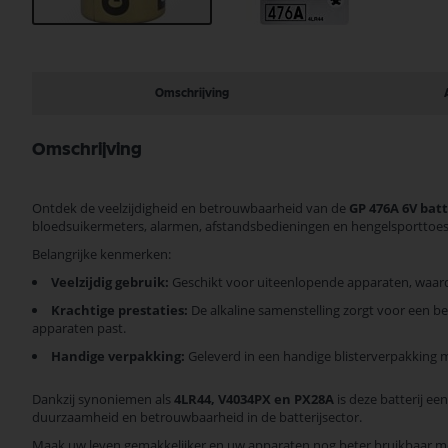
Ga
naar
het
begin
Omschrijving
van
de
afbeeldingen-
Omschrijving
gallerij
Ontdek de veelzijdigheid en betrouwbaarheid van de
GP 476A 6V batt
bloedsuikermeters, alarmen, afstandsbedieningen en hengelsporttoestel
Belangrijke kenmerken:
Veelzijdig gebruik:
Geschikt voor uiteenlopende apparaten, waardo
Krachtige prestaties:
De alkaline samenstelling zorgt voor een b
apparaten past.
Handige verpakking:
Geleverd in een handige blisterverpakking m
Dankzij synoniemen als
4LR44, V4034PX en PX28A
is deze batterij e
duurzaamheid en betrouwbaarheid in de batterijsector.
Maak uw leven gemakkelijker en uw apparaten nog beter bruikbaar me