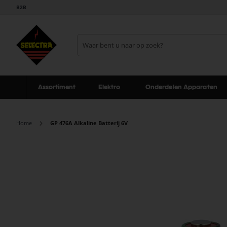
B2B
Assortiment
Elektro
Onderdelen Apparaten
Home
GP 476A Alkaline Batterij 6V
Ga
naar
het
einde
van
de
afbeeldingen-
gallerij