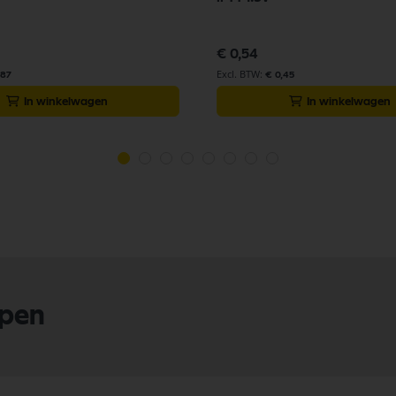
€ 0,54
,87
€ 0,45
In winkelwagen
In winkelwagen
lpen