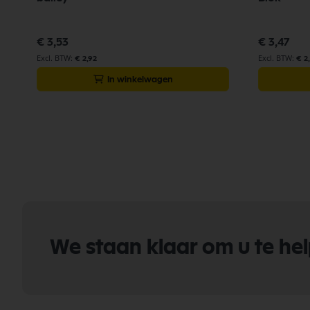
€ 3,53
€ 3,47
€ 2,92
€ 2
In winkelwagen
We staan klaar om u te he