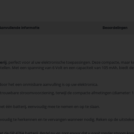
Aanvullende informatie
Beoordelingen
erij
, perfect voor al uw elektronische toepassingen. Deze compacte, maar kra
len. Met een spanning van 6 Volt en een capaciteit van 105 mAh, biedt deze
or het een onmisbare aanvulling is op uw elektronica.
etrouwbare stroomvoorziening, terwijl de compacte afmetingen (diameter: 13
et één batterij, eenvoudig mee te nemen en op te slaan.
envoudig te herkennen en te vervangen wanneer nodig. Reken op de uitstek
t de GP 476A batterij.
Bestel nu en zorg ervoor dat u nooit zonder stroom komt 