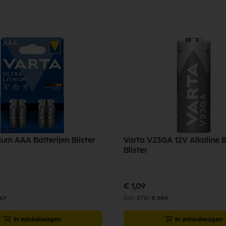
ium AAA Batterijen Blister
Varta V23GA 12V Alkaline Ba
Blister
€ 1,09
,67
€ 0,90
In winkelwagen
In winkelwagen