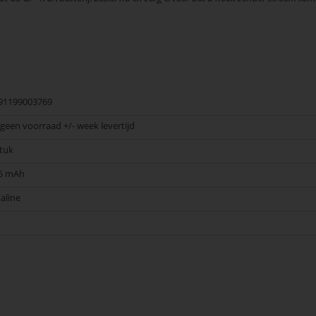
91199003769
j geen voorraad +/- week levertijd
stuk
5 mAh
kaline