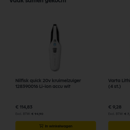
Vaak samen gekocht
Nilfisk quick 20v kruimelzuiger
Varta Lith
128390016 Li-ion accu wit
(4 st.)
€ 114,83
€ 9,28
€ 94,90
€ 7
In winkelwagen