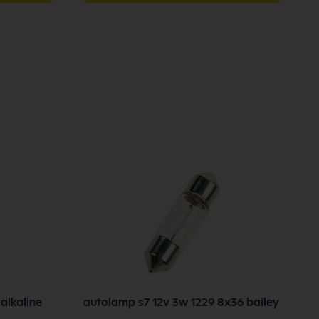
alkaline
autolamp s7 12v 3w 1229 8x36 bailey
a
2