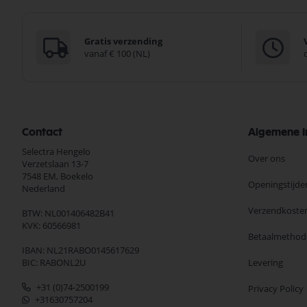
Gratis verzending
vanaf € 100 (NL)
Contact
Algemene I
Selectra Hengelo
Over ons
Verzetslaan 13-7
7548 EM,
Boekelo
Openingstijde
Nederland
Verzendkoste
BTW: NL001406482B41
KVK: 60566981
Betaalmethod
IBAN: NL21RABO0145617629
BIC: RABONL2U
Levering
+31 (0)74-2500199
Privacy Policy
+31630757204