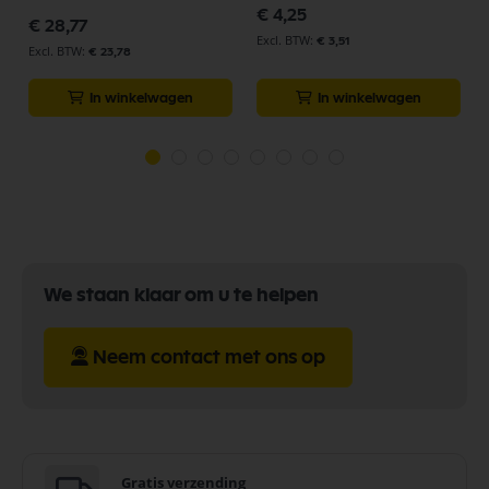
€ 4,25
€ 28,77
Bekijk meer Ansmann Onderdelen
€ 3,51
€ 23,78
In winkelwagen
In winkelwagen
We staan klaar om u te helpen
Neem contact met ons op
Gratis verzending