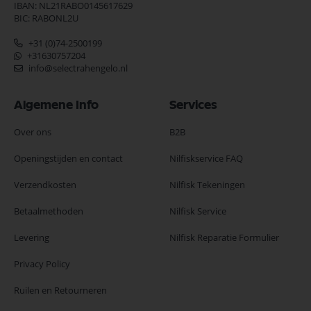
IBAN: NL21RABO0145617629
BIC: RABONL2U
+31 (0)74-2500199
+31630757204
info@selectrahengelo.nl
Algemene Info
Services
Over ons
B2B
Openingstijden en contact
Nilfiskservice FAQ
Verzendkosten
Nilfisk Tekeningen
Betaalmethoden
Nilfisk Service
Levering
Nilfisk Reparatie Formulier
Privacy Policy
Ruilen en Retourneren