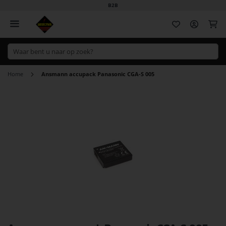
B2B
Wi
Home
Ansmann accupack Panasonic CGA-S 005
Ga
naar
het
einde
van
de
afbeeldingen-
gallerij
Ga