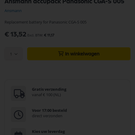
Ansmann accupack Panasonic CGA-S 005
naar
het
Ansmann
begin
van
Replacement battery for Panasonic CGA-S 005
de
afbeeldingen-
€ 13,52
gallerij
€ 11,17
1
In winkelwagen
Gratis verzending
vanaf € 100 (NL)
Voor 17:00 besteld
direct verzonden
Kies uw leverdag