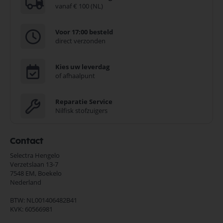
vanaf € 100 (NL)
Voor 17:00 besteld
direct verzonden
Kies uw leverdag
of afhaalpunt
Reparatie Service
Nilfisk stofzuigers
Contact
Selectra Hengelo
Verzetslaan 13-7
7548 EM,
Boekelo
Nederland
BTW: NL001406482B41
KVK: 60566981