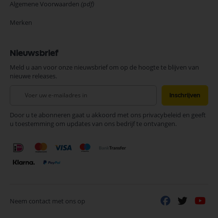
Algemene Voorwaarden
(pdf)
Merken
Nieuwsbrief
Meld u aan voor onze nieuwsbrief om op de hoogte te blijven van
nieuwe releases.
Abonneer
Inschrijven
u
op
Door u te abonneren gaat u akkoord met ons privacybeleid en geeft
onze
u toestemming om updates van ons bedrijf te ontvangen.
nieuwsbrief
Neem contact met ons op