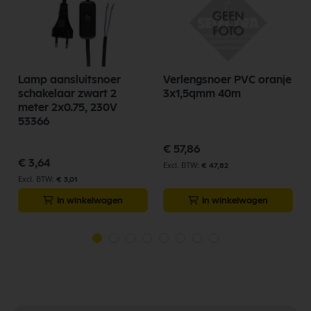
Lamp aansluitsnoer
Verlengsnoer PVC oranje
schakelaar zwart 2
3x1,5qmm 40m
meter 2x0.75, 230V
53366
€ 57,86
€ 3,64
€ 47,82
€ 3,01
In winkelwagen
In winkelwagen