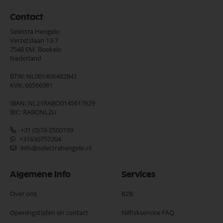
Contact
Selectra Hengelo
Verzetslaan 13-7
7548 EM,
Boekelo
Nederland
BTW: NL001406482B41
KVK: 60566981
IBAN: NL21RABO0145617629
BIC: RABONL2U
+31 (0)74-2500199
+31630757204
info@selectrahengelo.nl
Algemene Info
Services
Over ons
B2B
Openingstijden en contact
Nilfiskservice FAQ