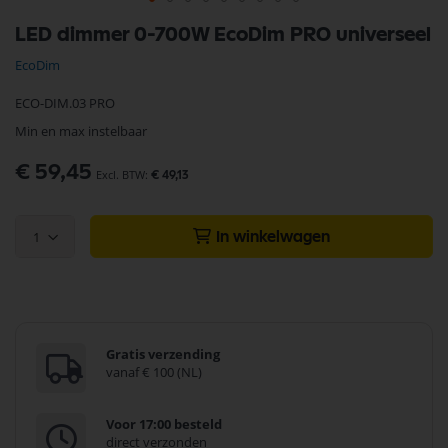
Ga
LED dimmer 0-700W EcoDim PRO universeel
naar
het
EcoDim
begin
van
ECO-DIM.03 PRO
de
afbeeldingen-
Min en max instelbaar
gallerij
€ 59,45
€ 49,13
1
In winkelwagen
Gratis verzending
vanaf € 100 (NL)
Voor 17:00 besteld
direct verzonden