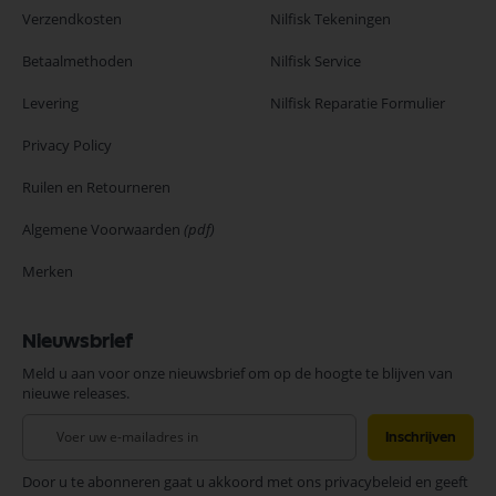
Verzendkosten
Nilfisk Tekeningen
Betaalmethoden
Nilfisk Service
Levering
Nilfisk Reparatie Formulier
Privacy Policy
Ruilen en Retourneren
Algemene Voorwaarden
(pdf)
Merken
Nieuwsbrief
Meld u aan voor onze nieuwsbrief om op de hoogte te blijven van
nieuwe releases.
Abonneer
Inschrijven
u
op
Door u te abonneren gaat u akkoord met ons privacybeleid en geeft
onze