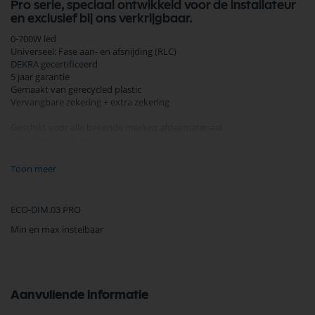
Pro serie, speciaal ontwikkeld voor de installateur
en exclusief bij ons verkrijgbaar.
0-700W led
Universeel: Fase aan- en afsnijding (RLC)
DEKRA gecertificeerd
5 jaar garantie
Gemaakt van gerecycled plastic
Vervangbare zekering + extra zekering
Geschikt voor alle bekende merken afdekmateriaal
Kleine inbouwdiepte
Optimale dimbaarheid & lichtstabiliteit
MIN & MAX afstelling
Toon meer
Bescherming tegen overbelasting & oververhitting
Geruisloos dimmen
Optimale ventilatie
ECO-DIM.03 PRO
Geschikt voor wisselschakeling & kruisschakeling
Geschikt voor alle dimbare led lampen
Min en max instelbaar
Soft-start systeem
Geleverd incl. hulpstukken
Algemene informatie
Artikelnummer: ECO-DIM.03 PRO
Aanvullende informatie
Type led dimmer: Trailing Edge & Leading Edge / Fase afsnijding & Fase