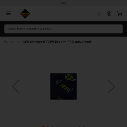
B2B
Wi
Home
LED dimmer 0-700W EcoDim PRO universeel
Ga
naar
het
einde
van
de
afbeeldingen-
gallerij