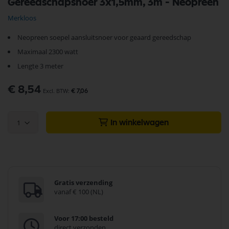
Gereedschapsnoer 3x1,5mm, 3m - Neopreen
naar
het
Merkloos
begin
van
Neopreen soepel aansluitsnoer voor geaard gereedschap
de
afbeeldingen-
Maximaal 2300 watt
gallerij
Lengte 3 meter
€ 8,54
€ 7,06
1
In winkelwagen
Gratis verzending
vanaf € 100 (NL)
Voor 17:00 besteld
direct verzonden