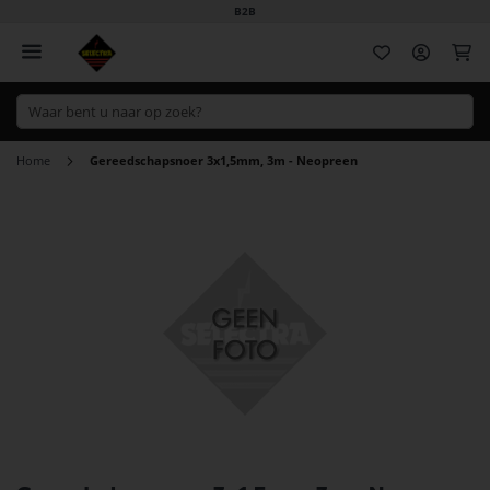
B2B
Wi
Home
Gereedschapsnoer 3x1,5mm, 3m - Neopreen
Ga
naar
het
einde
van
de
afbeeldingen-
gallerij
Ga