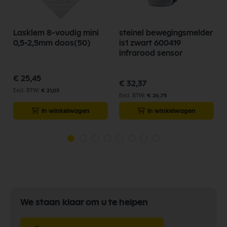
Lasklem 8-voudig mini
steinel bewegingsmelder
0,5-2,5mm doos(50)
is1 zwart 600419
infrarood sensor
€ 25,45
€ 32,37
€ 21,03
€ 26,75
In winkelwagen
In winkelwagen
We staan klaar om u te helpen