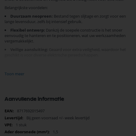
Belangrijkste voordelen:
Duurzaam neopreen:
Bestand tegen slijtage en zorgt voor een
lange levensduur, zelfs bij intensief gebruik.
Flexibel ontwerp:
Dankzij de soepele constructie is het snoer
eenvoudig te hanteren en te positioneren, wat uw werkzaamheden
vergemakkelijkt.
Veilige aansluiting:
Geaard voor extra veiligheid, waardoor het
geschikt is voor diverse elektrische gereedschappen.
Dit aansluitsnoer is een must-have voor elke doe-het-zelver of
professional die waarde hecht aan veiligheid en efficiëntie
Toon meer
Vertrouw op dit
gereedschapsnoer
om uw elektrisch gereedschap
veilig en betrouwbaar van stroom te voorzien. Voeg het vandaag nog
toe aan uw winkelwagentje en ervaar gemoedsrust bij elke klus.
Aanvullende informatie
Meer
8717692015497
informatie
Bij geen voorraad +/- week levertijd
1 stuk
1,5