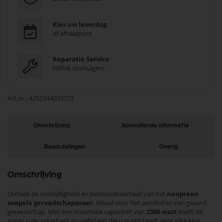
Kies uw leverdag
of afhaalpunt
Reparatie Service
Nilfisk stofzuigers
Art.nr.
4255244033372
Omschrijving
Aanvullende informatie
Beoordelingen
Overig
Omschrijving
Ontdek de veelzijdigheid en betrouwbaarheid van het
neopreen
soepele gereedschapsnoer
, ideaal voor het aansluiten van geaard
gereedschap. Met een maximale capaciteit van
2300 watt
biedt dit
snoer u de zekerheid en veiligheid die u nodig heeft voor elke klus.