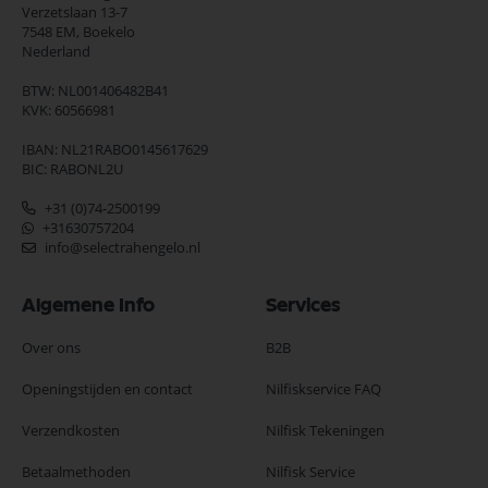
Verzetslaan 13-7
7548 EM,
Boekelo
Nederland
BTW: NL001406482B41
KVK: 60566981
IBAN: NL21RABO0145617629
BIC: RABONL2U
+31 (0)74-2500199
+31630757204
info@selectrahengelo.nl
Algemene Info
Services
Over ons
B2B
Openingstijden en contact
Nilfiskservice FAQ
Verzendkosten
Nilfisk Tekeningen
Betaalmethoden
Nilfisk Service