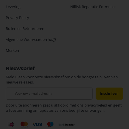
Levering
Nilfisk Reparatie Formulier
Privacy Policy
Ruilen en Retourneren
Algemene Voorwaarden
(pdf)
Merken
Nieuwsbrief
Meld u aan voor onze nieuwsbrief om op de hoogte te blijven van
nieuwe releases.
Abonneer
Inschrijven
u
op
Door u te abonneren gaat u akkoord met ons privacybeleid en geeft
onze
u toestemming om updates van ons bedrijf te ontvangen.
nieuwsbrief