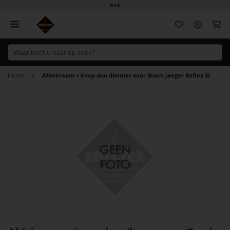
B2B
Wi
Home
Afdekraam + knop duo dimmer voor Busch Jaeger Reflex SI
Ga
naar
het
einde
van
de
afbeeldingen-
gallerij
Ga