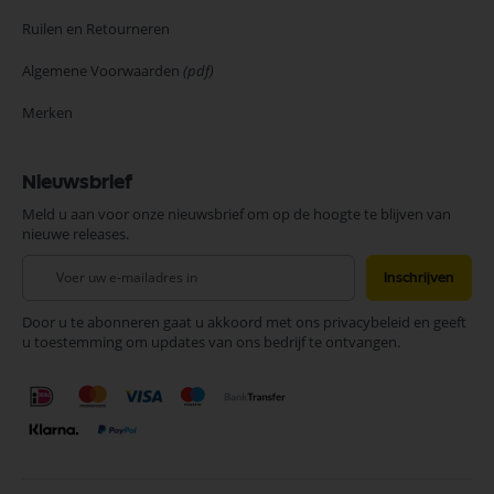
Ruilen en Retourneren
Algemene Voorwaarden
(pdf)
Merken
Nieuwsbrief
Meld u aan voor onze nieuwsbrief om op de hoogte te blijven van
nieuwe releases.
Abonneer
Inschrijven
u
op
Door u te abonneren gaat u akkoord met ons privacybeleid en geeft
onze
u toestemming om updates van ons bedrijf te ontvangen.
nieuwsbrief