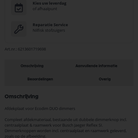
Kies uw leverdag
of afhaalpunt
Reparatie Service
Nilfisk stofzuigers
Art.nr.
6213601719698
Omschrijving
Aanvullende informatie
Beoordelingen
Overig
Omschrijving
Afdekplaat voor Ecodim DUO dimmers
Compleet afdekmateriaal, bestaande uit dubbele dimmerknop incl.
centraalplaat & raamwerk voor Busch Jaeger Reflex SI.
Dimmerknoppen worden incl. centraalplaat en raamwerk geleverd,
zoals op de afbeelding.