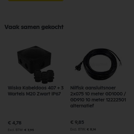
Vaak samen gekocht
Wiska Kabeldoos 407 + 3
Nilfisk aansluitsnoer
Wartels M20 Zwart IP67
2x075 10 meter GD1000 /
GD910 10 meter 12222501
alternatief
Speciale
€ 9,85
€ 4,78
prijs
€ 8,14
€ 3,95