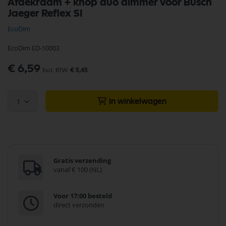
Afdekraam + knop duo dimmer voor Busch
naar
Jaeger Reflex SI
het
begin
EcoDim
van
de
EcoDim ED-10003
afbeeldingen-
gallerij
€ 6,59
€ 5,45
1
In winkelwagen
Gratis verzending
vanaf € 100 (NL)
Voor 17:00 besteld
direct verzonden