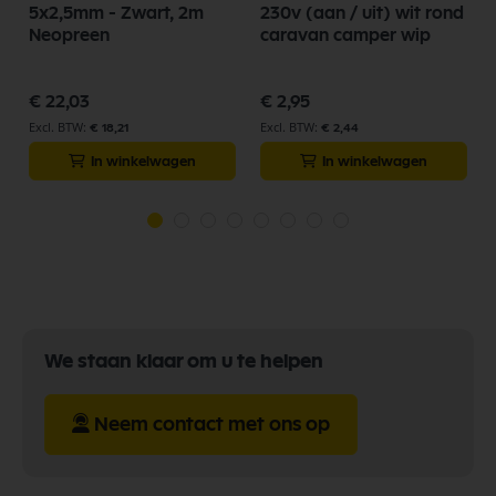
5x2,5mm - Zwart, 2m
230v (aan / uit) wit rond
Neopreen
caravan camper wip
€ 22,03
€ 2,95
€ 18,21
€ 2,44
In winkelwagen
In winkelwagen
We staan klaar om u te helpen
Neem contact met ons op