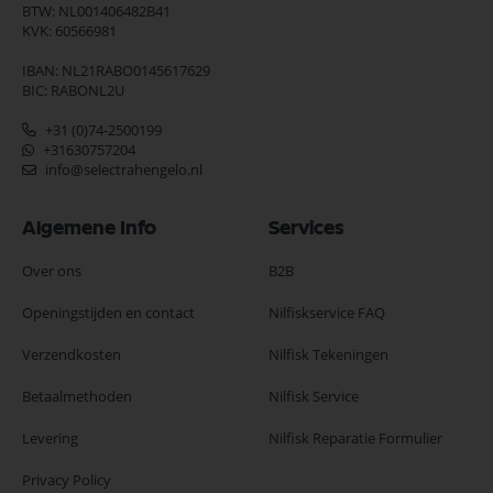
BTW: NL001406482B41
KVK: 60566981
IBAN: NL21RABO0145617629
BIC: RABONL2U
+31 (0)74-2500199
+31630757204
info@selectrahengelo.nl
Algemene Info
Services
Over ons
B2B
Openingstijden en contact
Nilfiskservice FAQ
Verzendkosten
Nilfisk Tekeningen
Betaalmethoden
Nilfisk Service
Levering
Nilfisk Reparatie Formulier
Privacy Policy