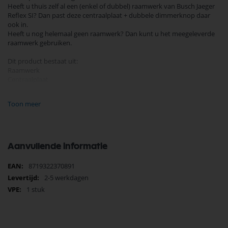
Heeft u thuis zelf al een (enkel of dubbel) raamwerk van Busch Jaeger
Reflex SI? Dan past deze centraalplaat + dubbele dimmerknop daar
ook in.
Heeft u nog helemaal geen raamwerk? Dan kunt u het meegeleverde
raamwerk gebruiken.
Dit product bestaat uit:
Raamwerk
Centraalplaat
2 dimmerknoppen
Kleur: RAL9010 (zuiver wit)
Toon meer
Aanvullende informatie
Meer
8719322370891
informatie
2-5 werkdagen
1 stuk