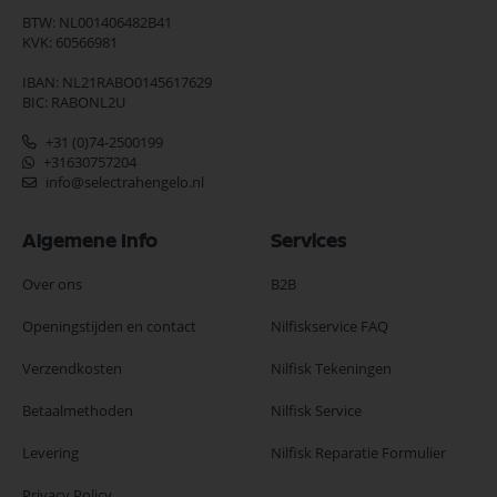
BTW: NL001406482B41
KVK: 60566981
IBAN: NL21RABO0145617629
BIC: RABONL2U
+31 (0)74-2500199
+31630757204
info@selectrahengelo.nl
Algemene Info
Services
Over ons
B2B
Openingstijden en contact
Nilfiskservice FAQ
Verzendkosten
Nilfisk Tekeningen
Betaalmethoden
Nilfisk Service
Levering
Nilfisk Reparatie Formulier
Privacy Policy