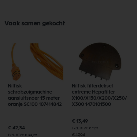
Vaak samen gekocht
Nilfisk
Nilfisk filterdeksel
schrobzuigmachine
extreme Hepafilter
aansluitsnoer 15 meter
X100/X150/X200/X250/
oranje SC100 107414842
X300 1470101500
Speciale
€ 13,49
prijs
€ 42,34
€ 11,15
€ 17,94
€ 34,99