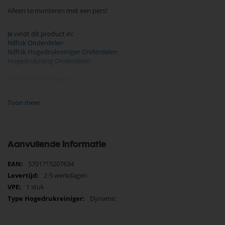
Alleen te monteren met een pers!
Je vindt dit product in;
Nilfisk Onderdelen
Nilfisk Hogedrukreiniger Onderdelen
Hogedrukslang Onderdelen
Nilfisk Onderdelen
Koop nu de Nilfisk hogedrukreiniger Dynamic koppeling 6526164 van
het merk Nilfisk. Nilfisk Onderdelen biedt hoogwaardige oplossingen
Toon meer
voor diverse toepassingen. Bij Selectra Hengelo vindt u een uitgebreid
assortiment, scherpe prijzen, en snelle levering. Ontdek de kwaliteit en
betrouwbaarheid van Nilfisk Onderdelen vandaag nog en bestel
eenvoudig online.
Aanvullende informatie
Bekijk meer Nilfisk Onderdelen
Meer
5701715207634
informatie
2-5 werkdagen
1 stuk
Dynamic