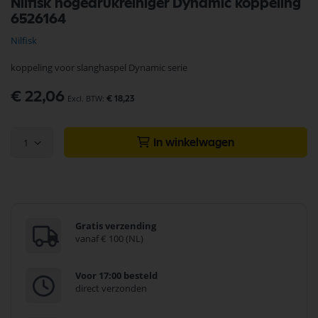
Nilfisk hogedrukreiniger Dynamic koppeling
naar
6526164
het
begin
Nilfisk
van
de
koppeling voor slanghaspel Dynamic serie
afbeeldingen-
gallerij
€ 22,06
€ 18,23
1
In winkelwagen
Gratis verzending
vanaf € 100 (NL)
Voor 17:00 besteld
direct verzonden