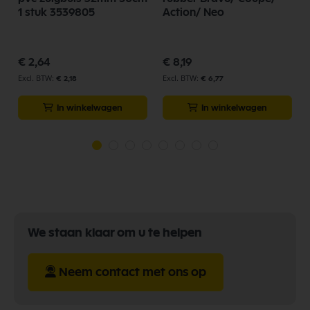
1 stuk 3539805
Action/ Neo
€ 2,64
€ 8,19
€ 2,18
€ 6,77
In winkelwagen
In winkelwagen
We staan klaar om u te helpen
Neem contact met ons op