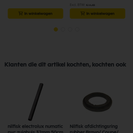
€ 14,83
In winkelwagen
In winkelwagen
Klanten die dit artikel kochten, kochten ook
nilfisk electrolux numatic
Nilfisk afdichtingsring
0
pvc zuigbuis 32mm 50cm
rubber Bravo/ Coupe/