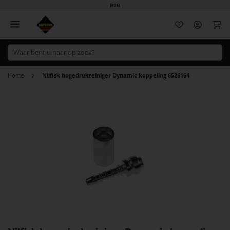
B2B
Wi
Home
Nilfisk hogedrukreiniger Dynamic koppeling 6526164
Ga
naar
het
einde
van
de
afbeeldingen-
gallerij
Ga