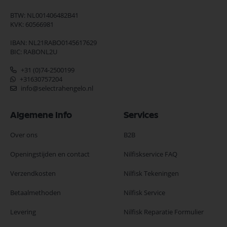
BTW: NL001406482B41
KVK: 60566981
IBAN: NL21RABO0145617629
BIC: RABONL2U
+31 (0)74-2500199
+31630757204
info@selectrahengelo.nl
Algemene Info
Services
Over ons
B2B
Openingstijden en contact
Nilfiskservice FAQ
Verzendkosten
Nilfisk Tekeningen
Betaalmethoden
Nilfisk Service
Levering
Nilfisk Reparatie Formulier