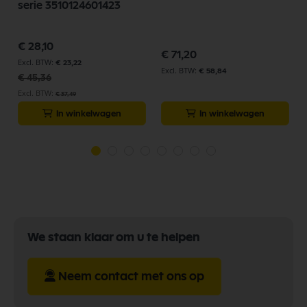
serie 3510124601423
Speciale
€ 28,10
prijs
€ 71,20
€ 23,22
€ 58,84
€ 45,36
€ 37,49
In winkelwagen
In winkelwagen
We staan klaar om u te helpen
Neem contact met ons op