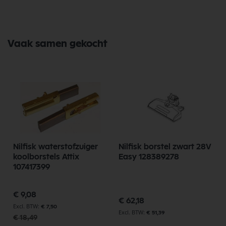
Vaak samen gekocht
Nilfisk waterstofzuiger
Nilfisk borstel zwart 28V
koolborstels Attix
Easy 128389278
107417399
Speciale
€ 9,08
prijs
€ 62,18
€ 7,50
€ 51,39
€ 18,49