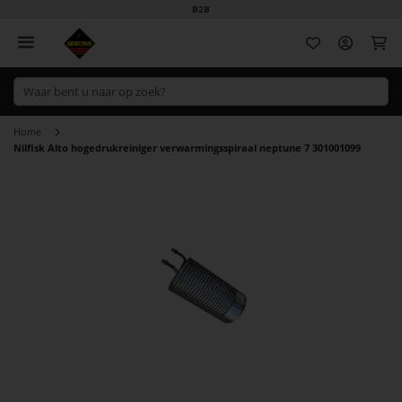
B2B
Wi
Home
Nilfisk Alto hogedrukreiniger verwarmingsspiraal neptune 7 301001099
Ga
naar
het
einde
van
de
afbeeldingen-
gallerij