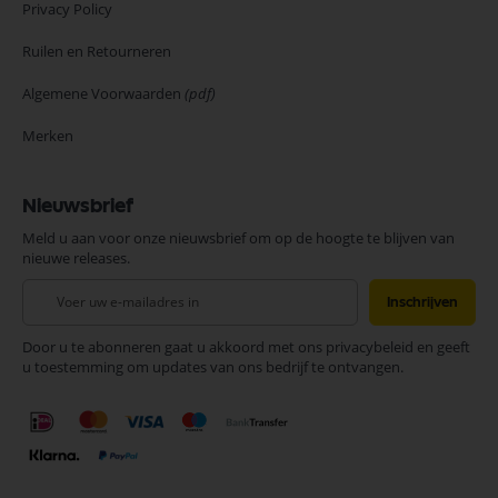
Privacy Policy
Ruilen en Retourneren
Algemene Voorwaarden
(pdf)
Merken
Nieuwsbrief
Meld u aan voor onze nieuwsbrief om op de hoogte te blijven van
nieuwe releases.
Abonneer
Inschrijven
u
op
Door u te abonneren gaat u akkoord met ons privacybeleid en geeft
onze
u toestemming om updates van ons bedrijf te ontvangen.
nieuwsbrief