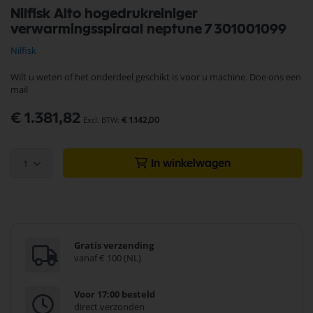
Ga
Nilfisk Alto hogedrukreiniger
naar
verwarmingsspiraal neptune 7 301001099
het
begin
Nilfisk
van
de
Wilt u weten of het onderdeel geschikt is voor u machine. Doe ons een
afbeeldingen-
mail
gallerij
€ 1.381,82
€ 1.142,00
1
In winkelwagen
Gratis verzending
vanaf € 100 (NL)
Voor 17:00 besteld
direct verzonden