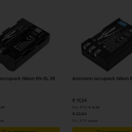
accupack Nikon EN-EL 3E
Ansmann accupack Nikon 
Speciale
€ 17,24
prijs
9,95
€ 14,25
€ 22,54
,08
€ 18,63