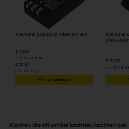
Ansmann accupack Nikon EN-EL9
Ansmann a
DMW-BCM1
Speciale
€ 17,24
prijs
€ 14,25
€ 21,70
€ 22,54
€ 17,
€ 18,63
In winkelwagen
Klanten die dit artikel kochten, kochten ook