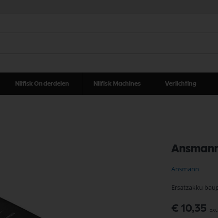
Nilfisk Onderdelen
Nilfisk Machines
Verlichting
Ansmann
Ansmann
Ersatzakku baug
Speciale
€ 10,35