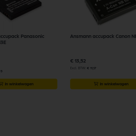
ccupack Panasonic
Ansmann accupack Canon NB
3E
€ 13,52
€ 11,17
93
In winkelwagen
In winkelwagen