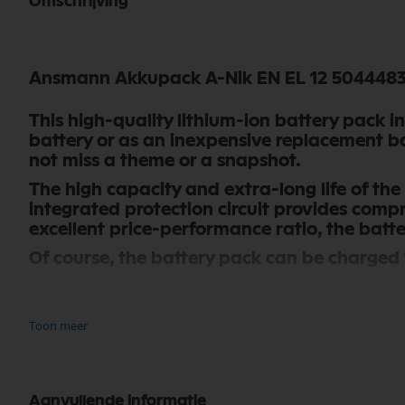
Omschrijving
Ansmann Akkupack A-Nik EN EL 12 504448
This high-quality lithium-ion battery pack i
battery or as an inexpensive replacement bat
not miss a theme or a snapshot.
The high capacity and extra-long life of the
integrated protection circuit provides compr
excellent price-performance ratio, the batter
Of course, the battery pack can be charged 
Je vindt dit product in;
Toon meer
Camera Accupack
In en om het huis
Batterijen
Aanvullende informatie