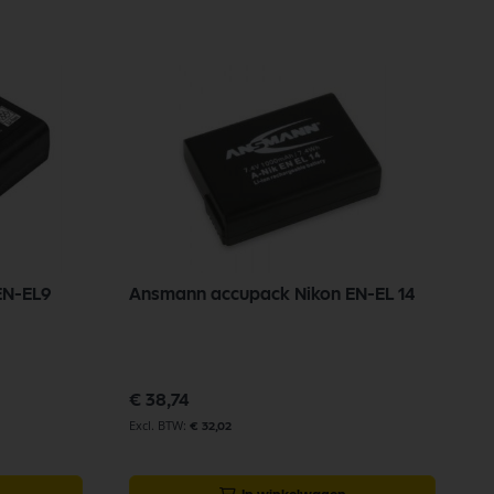
EN-EL9
Ansmann accupack Nikon EN-EL 14
A
1
Sp
€
pr
€ 38,74
€ 32,02
€