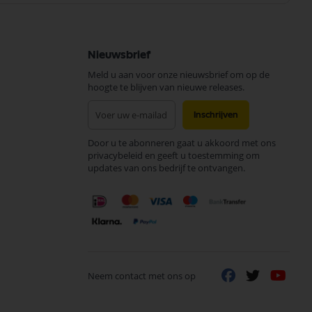
Nieuwsbrief
Meld u aan voor onze nieuwsbrief om op de
hoogte te blijven van nieuwe releases.
Abonneer
Inschrijven
u
op
Door u te abonneren gaat u akkoord met ons
onze
privacybeleid en geeft u toestemming om
nieuwsbrief
updates van ons bedrijf te ontvangen.
Neem contact met ons op