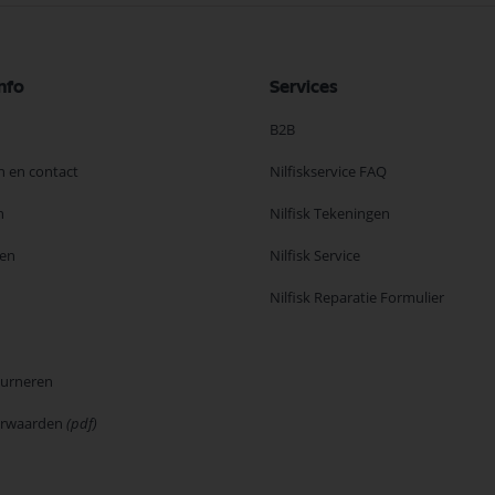
nfo
Services
B2B
n en contact
Nilfiskservice FAQ
n
Nilfisk Tekeningen
en
Nilfisk Service
Nilfisk Reparatie Formulier
ourneren
orwaarden
(pdf)