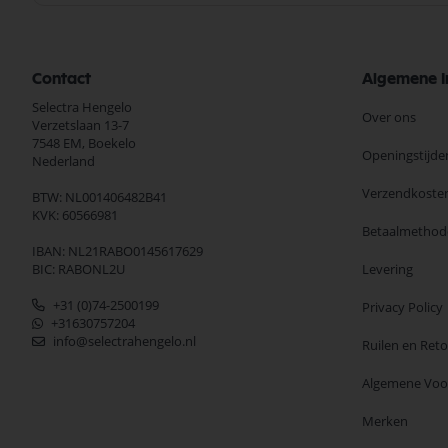
Contact
Algemene I
Selectra Hengelo
Over ons
Verzetslaan 13-7
7548 EM,
Boekelo
Openingstijde
Nederland
Verzendkoste
BTW: NL001406482B41
KVK: 60566981
Betaalmethod
IBAN: NL21RABO0145617629
BIC: RABONL2U
Levering
+31 (0)74-2500199
Privacy Policy
+31630757204
info@selectrahengelo.nl
Ruilen en Ret
Algemene Vo
Merken