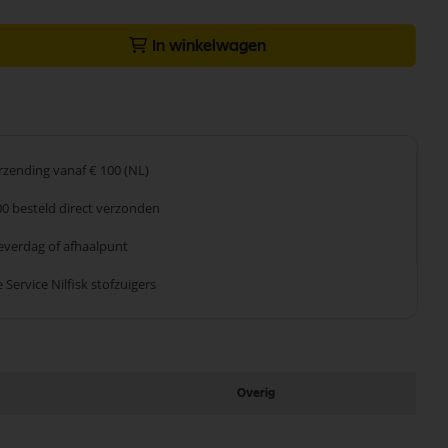
In winkelwagen
erzending
vanaf € 100 (NL)
00 besteld
direct verzonden
leverdag
of afhaalpunt
 Service
Nilfisk stofzuigers
Overig