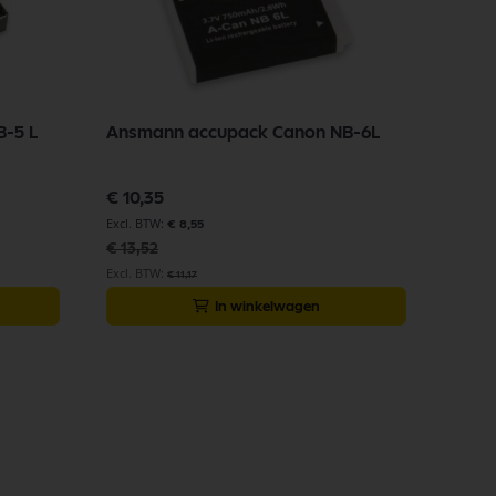
-5 L
Ansmann accupack Canon NB-6L
Speciale
€ 10,35
prijs
€ 8,55
€ 13,52
€ 11,17
In winkelwagen