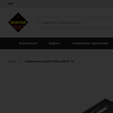
B2B
Assortiment
Elektro
Onderdelen Apparaten
Home
Ansmann accupack Nikon EN-EL 12
Ga
naar
het
einde
van
de
afbeeldingen-
gallerij