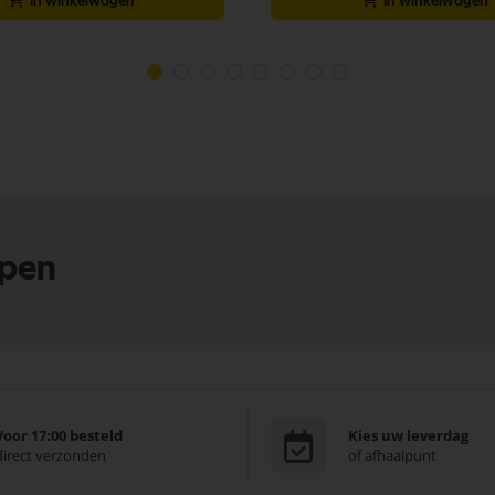
In winkelwagen
In winkelwagen
lpen
Voor 17:00 besteld
Kies uw leverdag
direct verzonden
of afhaalpunt