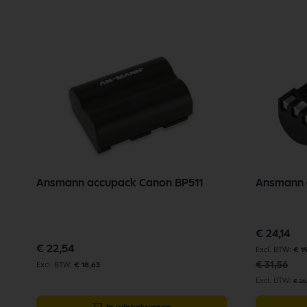
Ansmann accupack Canon BP511
Ansmann 
Speciale
€ 24,14
prijs
€ 22,54
€ 1
€ 31,56
€ 18,63
€ 26