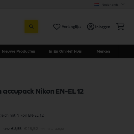
Nederlands
Zoeken
Win
Verlanglijst
Inloggen
Nieuwe Producten
In En Om Het Huis
Merken
 accupack Nikon EN-EL 12
leich mit Nikon EN-EL 12
€ 13,52
€ 8,55
€ 11,17