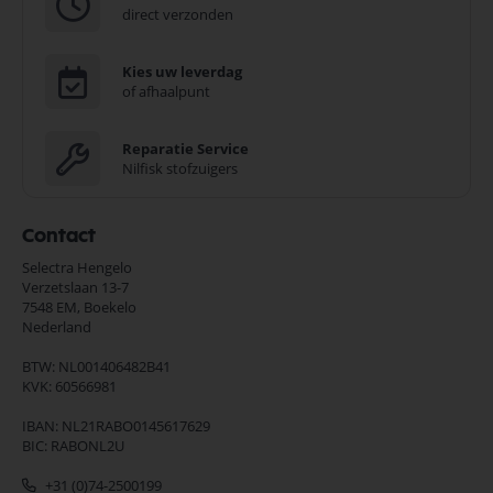
direct verzonden
Kies uw leverdag
of afhaalpunt
Reparatie Service
Nilfisk stofzuigers
Contact
Selectra Hengelo
Verzetslaan 13-7
7548 EM,
Boekelo
Nederland
BTW: NL001406482B41
KVK: 60566981
IBAN: NL21RABO0145617629
BIC: RABONL2U
+31 (0)74-2500199