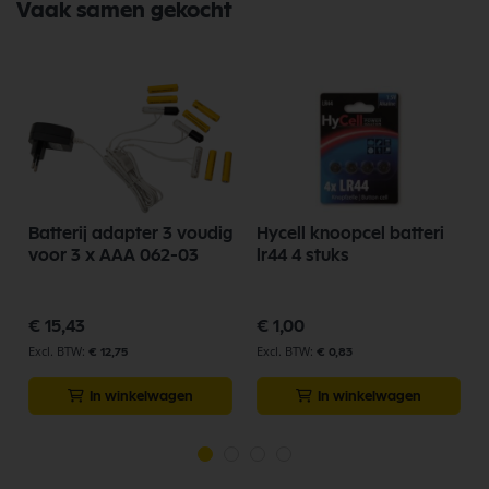
Vaak samen gekocht
Batterij adapter 3 voudig
Hycell knoopcel batteri
voor 3 x AAA 062-03
lr44 4 stuks
€ 15,43
€ 1,00
€ 12,75
€ 0,83
In winkelwagen
In winkelwagen