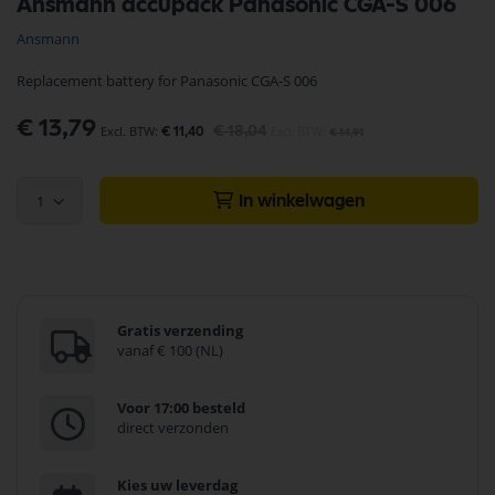
Ansmann accupack Panasonic CGA-S 006
naar
het
Ansmann
begin
van
Replacement battery for Panasonic CGA-S 006
de
afbeeldingen-
Speciale
€ 13,79
gallerij
€ 18,04
€ 11,40
€ 14,91
prijs
1
In winkelwagen
Gratis verzending
vanaf € 100 (NL)
Voor 17:00 besteld
direct verzonden
Kies uw leverdag