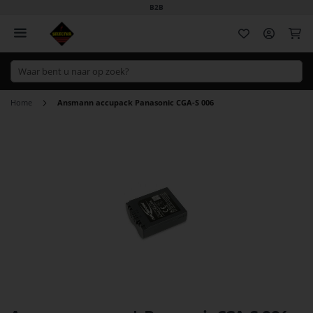
B2B
Wi
Home
Ansmann accupack Panasonic CGA-S 006
Ga
naar
het
einde
van
de
afbeeldingen-
gallerij
Ga