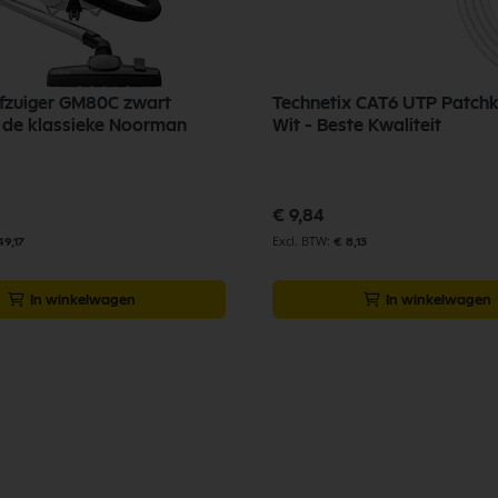
tofzuiger GM80C zwart
Technetix CAT6 UTP Patch
 de klassieke Noorman
Wit - Beste Kwaliteit
€ 9,84
49,17
€ 8,13
In winkelwagen
In winkelwagen