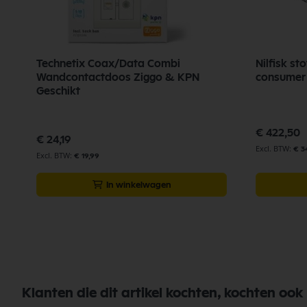
Technetix Coax/Data Combi
Nilfisk s
Wandcontactdoos Ziggo & KPN
consumer
Geschikt
€ 422,50
€ 24,19
€ 3
€ 19,99
In winkelwagen
Klanten die dit artikel kochten, kochten ook