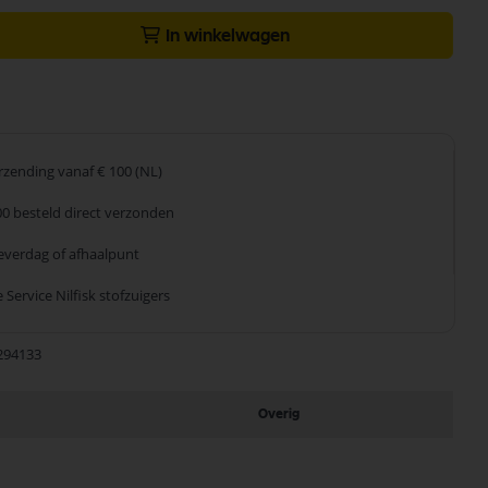
In winkelwagen
erzending
vanaf € 100 (NL)
00 besteld
direct verzonden
leverdag
of afhaalpunt
 Service
Nilfisk stofzuigers
294133
Overig