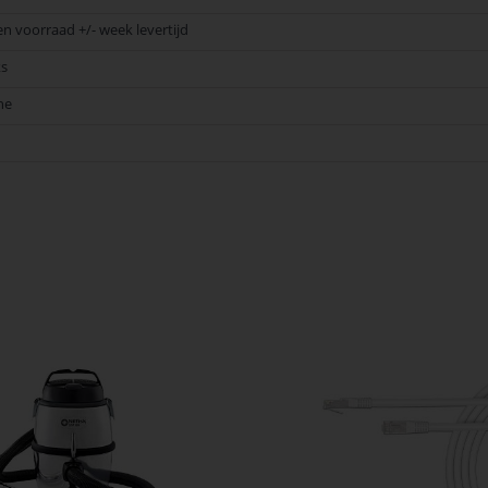
en voorraad +/- week levertijd
ks
ne