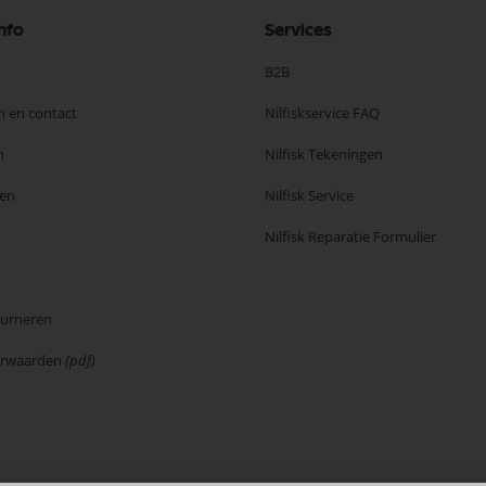
nfo
Services
B2B
n en contact
Nilfiskservice FAQ
n
Nilfisk Tekeningen
en
Nilfisk Service
Nilfisk Reparatie Formulier
ourneren
orwaarden
(pdf)