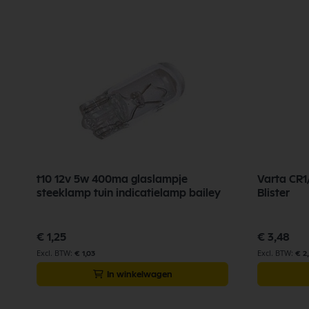
n
t10 12v 5w 400ma glaslampje
Varta CR1/
steeklamp tuin indicatielamp bailey
Blister
€ 1,25
€ 3,48
€ 1,03
€ 2
In winkelwagen