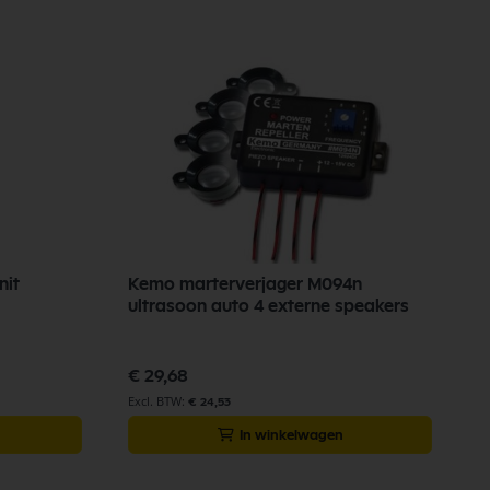
nit
Kemo marterverjager M094n
H
ultrasoon auto 4 externe speakers
s
€ 29,68
€
€ 24,53
In winkelwagen