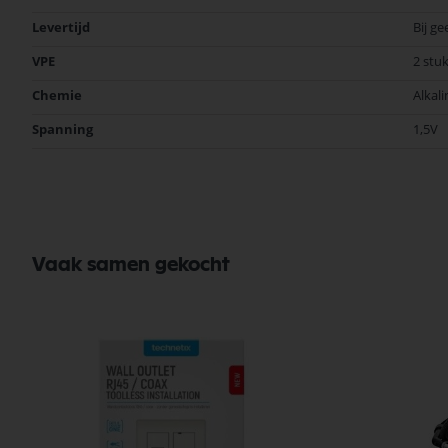
informatie
Levertijd
Bij ge
VPE
2 stu
Chemie
Alkali
Spanning
1,5V
Vaak samen gekocht