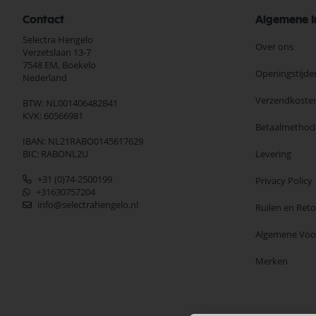
Contact
Algemene I
Selectra Hengelo
Over ons
Verzetslaan 13-7
7548 EM,
Boekelo
Openingstijde
Nederland
Verzendkoste
BTW: NL001406482B41
KVK: 60566981
Betaalmethod
IBAN: NL21RABO0145617629
BIC: RABONL2U
Levering
+31 (0)74-2500199
Privacy Policy
+31630757204
info@selectrahengelo.nl
Ruilen en Ret
Algemene Vo
Merken