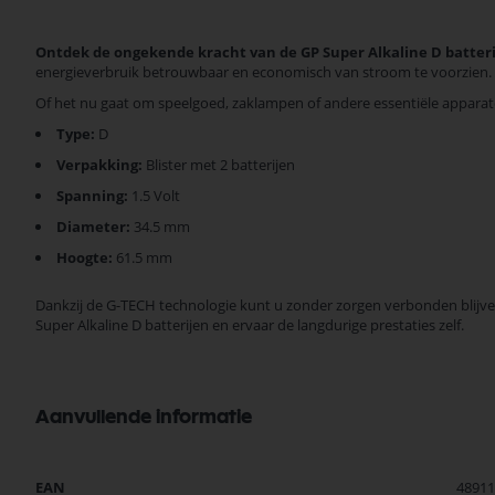
Ontdek de ongekende kracht van de GP Super Alkaline D batter
energieverbruik betrouwbaar en economisch van stroom te voorzien.
Of het nu gaat om speelgoed, zaklampen of andere essentiële appara
Type:
D
Verpakking:
Blister met 2 batterijen
Spanning:
1.5 Volt
Diameter:
34.5 mm
Hoogte:
61.5 mm
Dankzij de G-TECH technologie kunt u zonder zorgen verbonden blijv
Super Alkaline D batterijen en ervaar de langdurige prestaties zelf.
Aanvullende informatie
Meer
EAN
48911