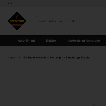
B2B
Assortiment
Elektro
Onderdelen Apparaten
Home
GP Super Alkaline D Batterijen – Langdurige Kracht
Ga
naar
het
einde
van
de
afbeeldingen-
gallerij