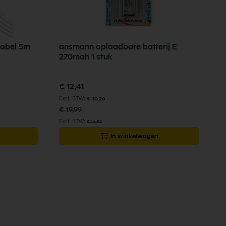
kabel 5m
ansmann oplaadbare batterij E
270mah 1 stuk
Speciale
€ 12,41
prijs
€ 10,26
€ 19,99
€ 16,52
In winkelwagen