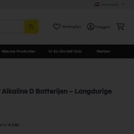
Nederlands
Zoeken
Win
Verlanglijst
Inloggen
Nieuwe Producten
In En Om Het Huis
Merken
 Alkaline D Batterijen – Langdurige
€ 3,86