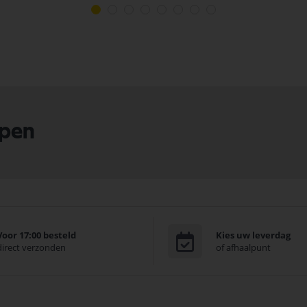
lpen
Voor 17:00 besteld
Kies uw leverdag
direct verzonden
of afhaalpunt