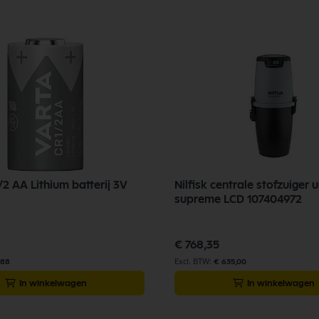
2 AA Lithium batterij 3V
Nilfisk centrale stofzuiger u
supreme LCD 107404972
€ 768,35
,88
€ 635,00
In winkelwagen
In winkelwagen