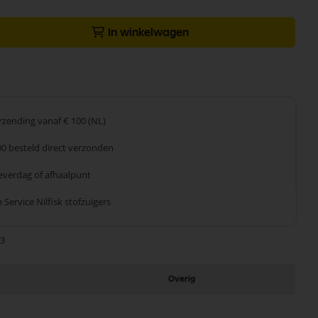
In winkelwagen
erzending
vanaf € 100 (NL)
00 besteld
direct verzonden
leverdag
of afhaalpunt
 Service
Nilfisk stofzuigers
63
Overig