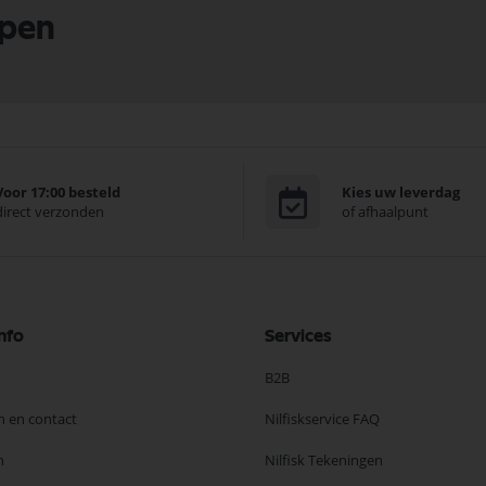
lpen
Voor 17:00 besteld
Kies uw leverdag
direct verzonden
of afhaalpunt
nfo
Services
B2B
n en contact
Nilfiskservice FAQ
n
Nilfisk Tekeningen