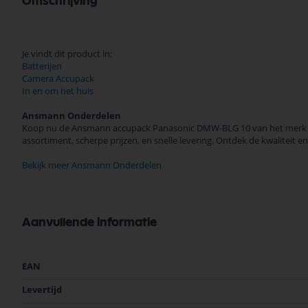
Omschrijving
Je vindt dit product in;
Batterijen
Camera Accupack
In en om het huis
Ansmann Onderdelen
Koop nu de Ansmann accupack Panasonic DMW-BLG 10 van het merk An
assortiment, scherpe prijzen, en snelle levering. Ontdek de kwalite
Bekijk meer Ansmann Onderdelen
Aanvullende informatie
Meer
EAN
informatie
Levertijd