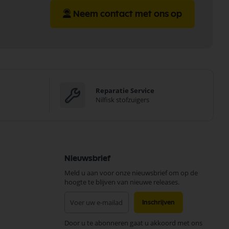
Neem contact met ons op
Reparatie Service
Nilfisk stofzuigers
Nieuwsbrief
Meld u aan voor onze nieuwsbrief om op de
hoogte te blijven van nieuwe releases.
Abonneer
Inschrijven
u
op
Door u te abonneren gaat u akkoord met ons
onze