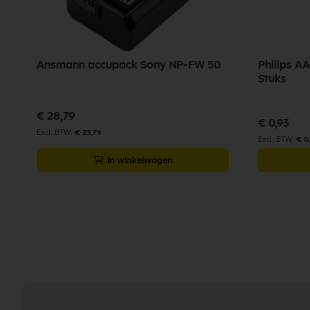
Ansmann accupack Sony NP-FW 50
Philips AA
Stuks
€ 28,79
€ 0,93
€ 23,79
€ 0
In winkelwagen