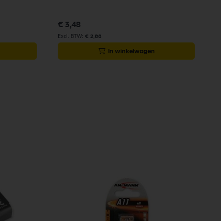
€ 3,48
€ 2,88
In winkelwagen