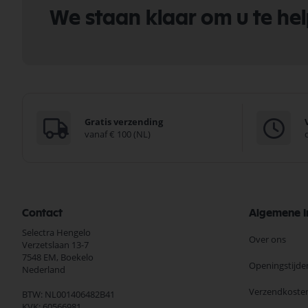
We staan klaar om u te he
Gratis verzending
vanaf € 100 (NL)
Contact
Algemene I
Selectra Hengelo
Over ons
Verzetslaan 13-7
7548 EM,
Boekelo
Openingstijde
Nederland
Verzendkoste
BTW: NL001406482B41
KVK: 60566981