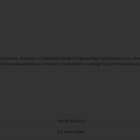
smann. Ansmann Onderdelen biedt hoogwaardige oplossingen voor diverse 
it en betrouwbaarheid van Ansmann Onderdelen vandaag nog en bestel eenvou
4013674034215
2-5 werkdagen