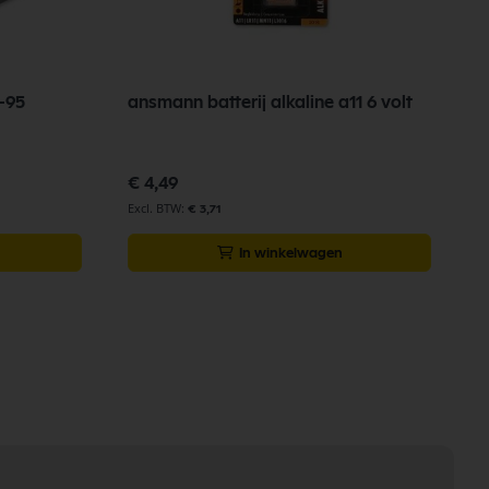
-95
ansmann batterij alkaline a11 6 volt
a
2
€ 4,49
€
€ 3,71
In winkelwagen