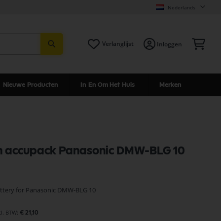
Nederlands
Zoeken
Win
Verlanglijst
Inloggen
Nieuwe Producten
In En Om Het Huis
Merken
 accupack Panasonic DMW-BLG 10
ttery for Panasonic DMW-BLG 10
€ 21,10