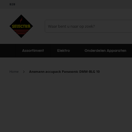
B2B
Assortiment
Elektro
Onderdelen Apparaten
Home
Ansmann accupack Panasonic DMW-BLG 10
Ga
naar
het
einde
van
de
afbeeldingen-
gallerij