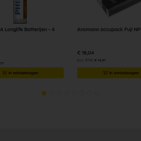
A Longlife Batterijen - 4
Ansmann accupack Fuji NP
€ 18,04
€ 14,91
,77
In winkelwagen
In winkelwagen