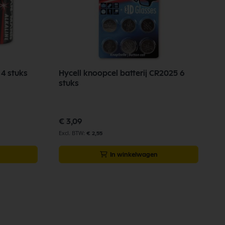
 4 stuks
Hycell knoopcel batterij CR2025 6
a
stuks
v
€ 3,09
€
€ 2,55
In winkelwagen