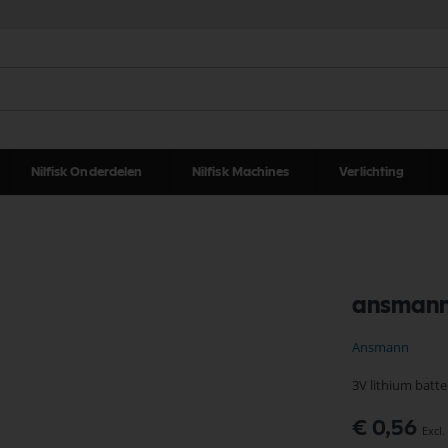
Nilfisk Onderdelen
Nilfisk Machines
Verlichting
ansmann 
Ansmann
3V lithium batt
€ 0,56