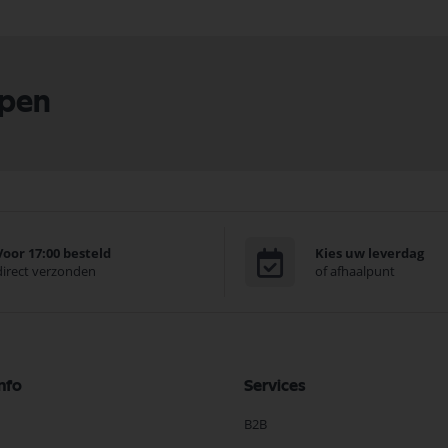
lpen
Voor 17:00 besteld
Kies uw leverdag
direct verzonden
of afhaalpunt
nfo
Services
B2B