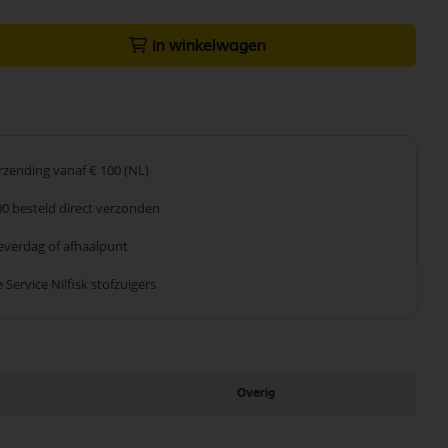
In winkelwagen
erzending
vanaf € 100 (NL)
00 besteld
direct verzonden
leverdag
of afhaalpunt
 Service
Nilfisk stofzuigers
Overig