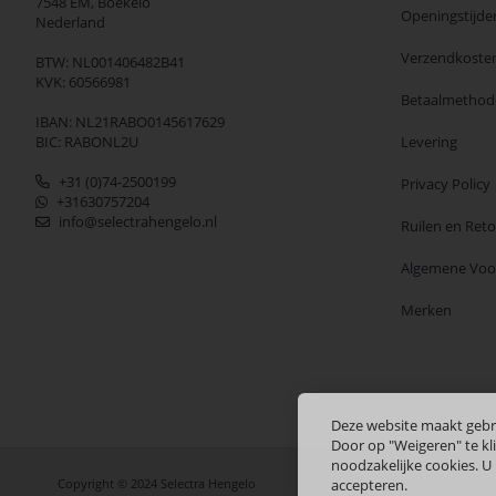
7548 EM,
Boekelo
Openingstijde
Nederland
Verzendkoste
BTW: NL001406482B41
KVK: 60566981
Betaalmethod
IBAN: NL21RABO0145617629
BIC: RABONL2U
Levering
+31 (0)74-2500199
Privacy Policy
+31630757204
info@selectrahengelo.nl
Ruilen en Ret
Algemene Vo
Merken
Deze website maakt gebr
Door op "Weigeren" te kli
noodzakelijke cookies. U
Copyright © 2024 Selectra Hengelo
accepteren.