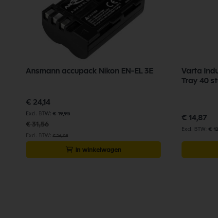
l-
Ansmann accupack Nikon EN-EL 3E
Varta Indu
Tray 40 s
Speciale
€ 24,14
prijs
€ 19,95
€ 14,87
€ 31,56
€ 1
€ 26,08
In winkelwagen