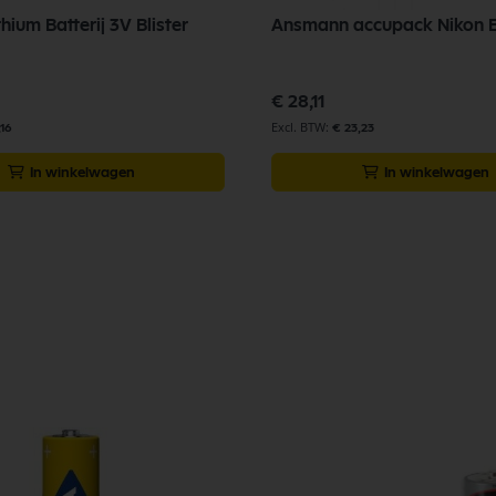
hium Batterij 3V Blister
Ansmann accupack Nikon E
€ 28,11
,16
€ 23,23
In winkelwagen
In winkelwagen