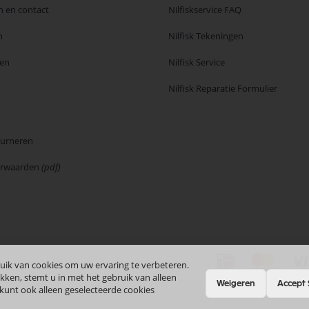
n en contact
Nilfiskservice FAQ
n
Nilfisk Tekeningen
en
Nilfisk Service
Nilfisk Reparatie Formulier
ourneren
orwaarden
(pdf)
uik van cookies om uw ervaring te verbeteren.
kken, stemt u in met het gebruik van alleen
Weigeren
Accept 
 kunt ook alleen geselecteerde cookies