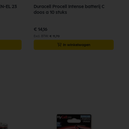
N-EL 23
Duracell Procell Intense batterij C
doos a 10 stuks
€ 14,16
€ 11,70
In winkelwagen