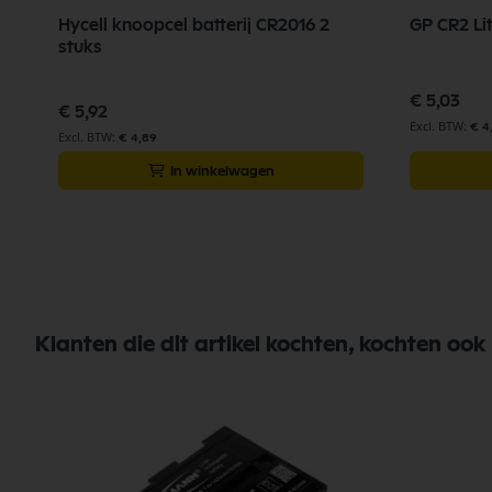
Hycell knoopcel batterij CR2016 2
GP CR2 Lit
stuks
€ 5,03
€ 5,92
€ 4
€ 4,89
In winkelwagen
Klanten die dit artikel kochten, kochten ook