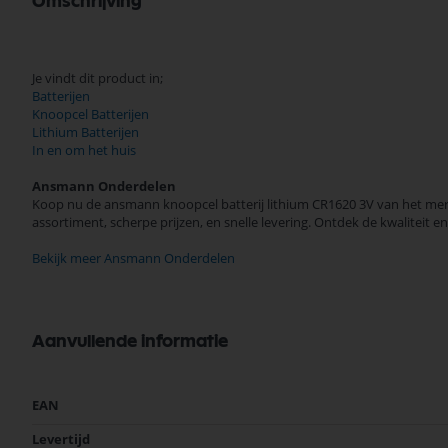
Omschrijving
Je vindt dit product in;
Batterijen
Knoopcel Batterijen
Lithium Batterijen
In en om het huis
Ansmann Onderdelen
Koop nu de ansmann knoopcel batterij lithium CR1620 3V van het mer
assortiment, scherpe prijzen, en snelle levering. Ontdek de kwalite
Bekijk meer Ansmann Onderdelen
Aanvullende informatie
Meer
EAN
informatie
Levertijd