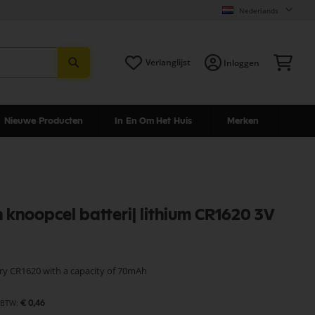
Nederlands
Zoeken
Win
Verlanglijst
Inloggen
Nieuwe Producten
In En Om Het Huis
Merken
knoopcel batterij lithium CR1620 3V
ery CR1620 with a capacity of 70mAh
€ 0,46