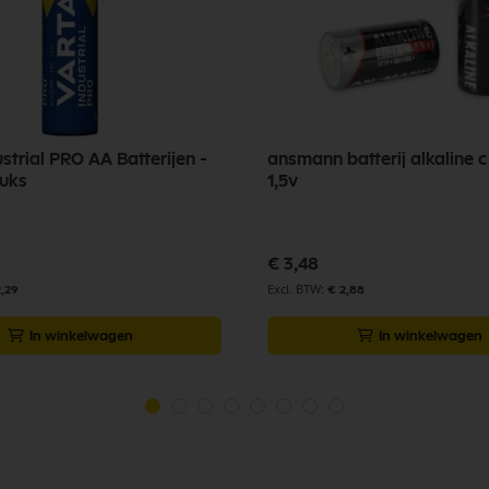
strial PRO AA Batterijen -
ansmann batterij alkaline c
tuks
1,5v
€ 3,48
2,29
€ 2,88
In winkelwagen
In winkelwagen