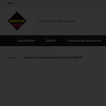
B2B
Assortiment
Elektro
Onderdelen Apparaten
Home
ansmann knoopcel batterij lithium CR1620 3V
Ga
naar
het
einde
van
de
afbeeldingen-
gallerij