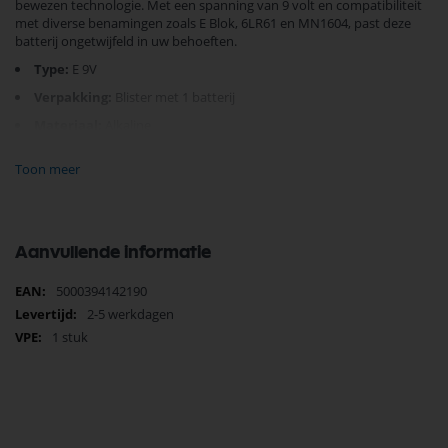
bewezen technologie. Met een spanning van 9 volt en compatibiliteit
met diverse benamingen zoals E Blok, 6LR61 en MN1604, past deze
batterij ongetwijfeld in uw behoeften.
Type:
E 9V
Verpakking:
Blister met 1 batterij
Materiaal:
Alkaline
Afmetingen:
16 mm x 25,5 mm x 48,5 mm
Toon meer
Kies voor Duracell en behoud uw apparaten langer werkend. Bestel
vandaag nog en ervaar het verschil.
Aanvullende informatie
Meer
5000394142190
informatie
2-5 werkdagen
1 stuk