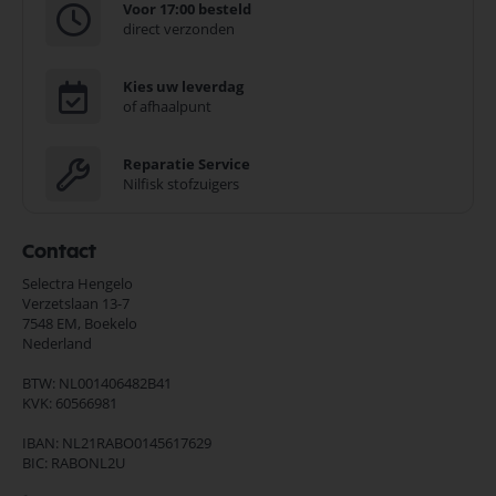
Voor 17:00 besteld
direct verzonden
Kies uw leverdag
of afhaalpunt
Reparatie Service
Nilfisk stofzuigers
Contact
Selectra Hengelo
Verzetslaan 13-7
7548 EM,
Boekelo
Nederland
BTW: NL001406482B41
KVK: 60566981
IBAN: NL21RABO0145617629
BIC: RABONL2U