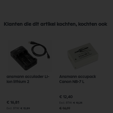
Klanten die dit artikel kochten, kochten ook
m
ansmann acculader LI-
Ansmann accupack
s
Ion lithium 2
Canon NB-7 L
Speciale
€ 12,40
prijs
€ 16,81
€ 10,25
€ 16,19
€ 13,89