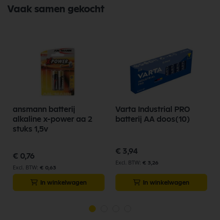
Vaak samen gekocht
ansmann batterij
Varta Industrial PRO
alkaline x-power aa 2
batterij AA doos(10)
stuks 1,5v
€ 3,94
€ 0,76
€ 3,26
€ 0,63
In winkelwagen
In winkelwagen