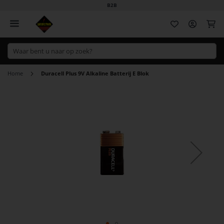
B2B
Wi
Home
Duracell Plus 9V Alkaline Batterij E Blok
Ga
naar
het
einde
van
de
afbeeldingen-
gallerij