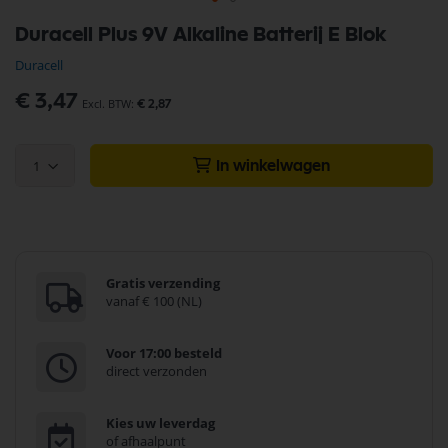
Ga
Duracell Plus 9V Alkaline Batterij E Blok
naar
het
Duracell
begin
van
€ 3,47
€ 2,87
de
afbeeldingen-
gallerij
1
In winkelwagen
Gratis verzending
vanaf € 100 (NL)
Voor 17:00 besteld
direct verzonden
Kies uw leverdag
of afhaalpunt