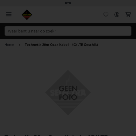
B2B
Wi
Home
Technetix 20m Coax Kabel - 4G/LTE Geschikt
Ga
naar
het
einde
van
de
afbeeldingen-
gallerij
Ga