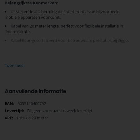
Belangrijkste Kenmerken:
Uitstekende afscherming die interferentie van bijvoorbeeld
mobiele apparaten voorkomt.
Kabel van 20 meter lengte, perfect voor flexibele installatie in
iedere ruimte.
Kabel Keur-gecertificeerd voor betrouwbare prestaties bij Ziggo.
Met de betrouwbaarheid van
Technetix
, verzekert deze coax kabel u
van een storingsvrij signaal, waardoor uw kijk- en luisterervaring
ongeëvenaard is.
Verhoog uw signaalkwaliteit en geniet zonder
Toon meer
onderbrekingen.
Maak de overstap vandaag nog en ervaar het verschil.
Aanvullende informatie
Meer
5055146400752
informatie
Bij geen voorraad +/- week levertijd
1 stuk a 20 meter