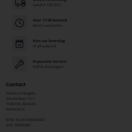
vanaf € 100 (NL)
Voor 17:00 besteld
direct verzonden
Kies uw leverdag
of afhaalpunt
Reparatie Service
Nilfisk stofzuigers
Contact
Selectra Hengelo
Verzetslaan 13-7
7548 EM,
Boekelo
Nederland
BTW: NL001406482B41
KVK: 60566981