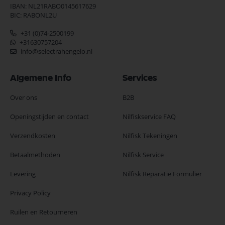
IBAN: NL21RABO0145617629
BIC: RABONL2U
+31 (0)74-2500199
+31630757204
info@selectrahengelo.nl
Algemene Info
Services
Over ons
B2B
Openingstijden en contact
Nilfiskservice FAQ
Verzendkosten
Nilfisk Tekeningen
Betaalmethoden
Nilfisk Service
Levering
Nilfisk Reparatie Formulier
Privacy Policy
Ruilen en Retourneren