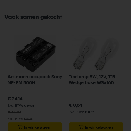
Vaak samen gekocht
Ansmann accupack Sony
Tuinlamp 5W, 12V, T15
NP-FM 500H
Wedge base W3x16D
Speciale
€ 24,14
prijs
€ 0,64
€ 19,95
€ 31,44
€ 0,53
€ 25,98
In winkelwagen
In winkelwagen