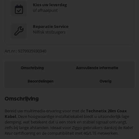
Kies uw leverdag
of afhaalpunt
Reparatie Service
Nilfisk stofzuigers
Art.nr.
9279935930340
Omschrijving
Aanvullende informatie
Beoordelingen
Overig
Omschrijving
Bereid uw multimedia-ervaring voor met de
Technetix 20m Coax
Kabel
. Deze hoogwaardige installatiekabel biedt u uitzonderlijk lage
demping, wat betekent dat u een sterk en stabiel signaal ontvangt,
zelfs bij lange afstanden. Ideaal voor Ziggo-gebruikers dankzij de
Kabel
Keur
certificering en de compatibiliteit met 4G/LTE-netwerken.