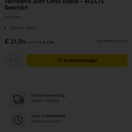
Technetix 20m Coax Kabel - 4G/LTE
naar
Geschikt
het
begin
Technetix
van
de
COAXIH-20M-S
afbeeldingen-
gallerij
Nog
3
beschikbaar
€ 21,36
€ 17,65
1
In winkelwagen
Gratis verzending
vanaf € 100 (NL)
Voor 17:00 besteld
direct verzonden