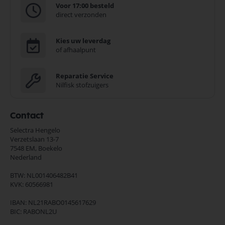
Voor 17:00 besteld
direct verzonden
Kies uw leverdag
of afhaalpunt
Reparatie Service
Nilfisk stofzuigers
Contact
Selectra Hengelo
Verzetslaan 13-7
7548 EM,
Boekelo
Nederland
BTW: NL001406482B41
KVK: 60566981
IBAN: NL21RABO0145617629
BIC: RABONL2U