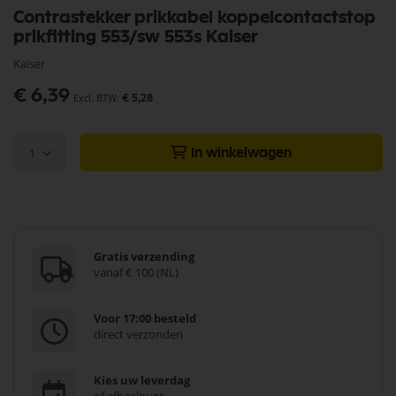
Ga
Contrastekker prikkabel koppelcontactstop
naar
prikfitting 553/sw 553s Kaiser
het
begin
Kaiser
van
de
€ 6,39
€ 5,28
afbeeldingen-
gallerij
1
In winkelwagen
Gratis verzending
vanaf € 100 (NL)
Voor 17:00 besteld
direct verzonden
Kies uw leverdag