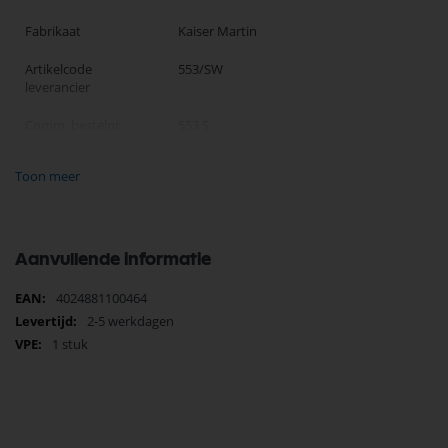
Fabrikaat
Kaiser Martin
Artikelcode
553/SW
leverancier
Comm. bestelnr.
553 S
EAN nummer
4024881100464
Toon meer
Klasse
Koppelcontactstop
Serie
553
Aanvullende informatie
Materiaal
Kunststof
Meer
4024881100464
informatie
Kwaliteitsklasse
PVC
2-5 werkdagen
1 stuk
Beschermingsgraad
IP44
(IP)
Insteekrichting
Recht prikkabel
Met invoertule
Ja