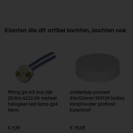
Klanten die dit artikel kochten, kochten ook
fitting g4 m3 bus bjb
zolderkap purewit
25.104.4222.00 metaal
30x120mm 139729 bailey
halogeen led lamp gz4
lamphouder plafond
14cm
kunststof
€ 5,19
€ 15,05