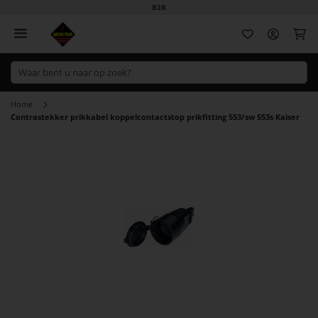
B2B
Wi
Home
Contrastekker prikkabel koppelcontactstop prikfitting 553/sw 553s Kaiser
Ga
naar
het
einde
van
de
afbeeldingen-
gallerij