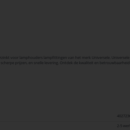
inkt voor lamphouders lampfittingen van het merk Universele. Universele
, scherpe prijzen, en snelle levering. Ontdek de kwaliteit en betrouwbaarh
402723
2-5 we