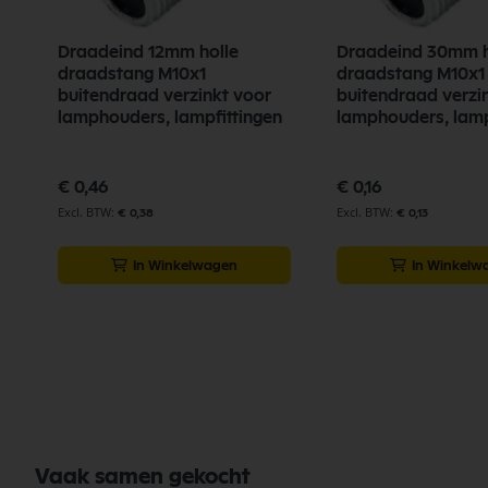
Draadeind 12mm holle
Draadeind 30mm h
draadstang M10x1
draadstang M10x1
buitendraad verzinkt voor
buitendraad verzi
lamphouders, lampfittingen
lamphouders, lamp
€ 0,46
€ 0,16
€ 0,38
€ 0,13
In Winkelwagen
In Winkelw
Vaak samen gekocht