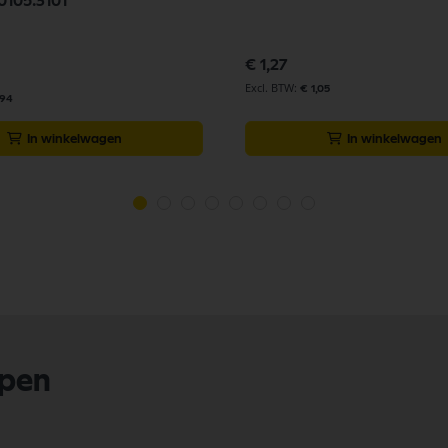
0105.3101
€ 1,27
€ 1,05
,94
In winkelwagen
In winkelwagen
lpen