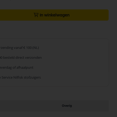
In winkelwagen
erzending
vanaf € 100 (NL)
00 besteld
direct verzonden
leverdag
of afhaalpunt
 Service
Nilfisk stofzuigers
Overig