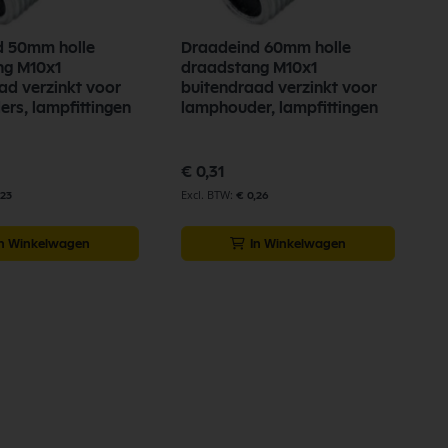
d 50mm holle
Draadeind 60mm holle
D
ng M10x1
draadstang M10x1
d
ad verzinkt voor
buitendraad verzinkt voor
b
rs, lampfittingen
lamphouder, lampfittingen
l
€ 0,31
€
,23
€ 0,26
In Winkelwagen
In Winkelwagen