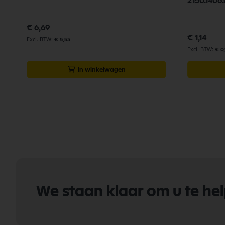
2150.1406.
€ 6,69
€ 1,14
€ 5,53
€ 0
In winkelwagen
We staan klaar om u te he