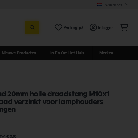
Nederlands
Zoeken
Win
Verlanglijst
Inloggen
Nieuwe Producten
In En Om Het Huis
Merken
nd 20mm holle draadstang M10x1
aad verzinkt voor lamphouders
ingen
€ 0,10