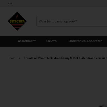
B2B
Assortiment
Elektro
Onderdelen Apparaten
Home
Draadeind 20mm holle draadstang M10x1 buitendraad verzinkt
Ga
naar
het
einde
van
de
afbeeldingen-
gallerij