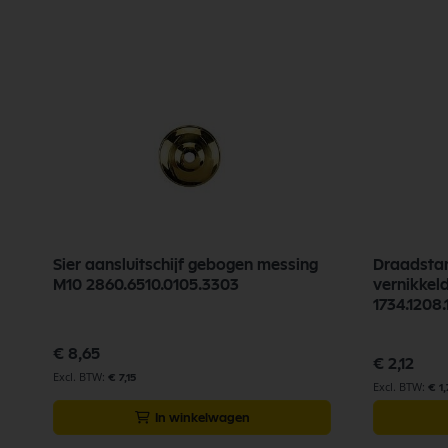
Sier aansluitschijf gebogen messing
Draadstan
M10 2860.6510.0105.3303
vernikke
1734.1208.
€ 8,65
€ 2,12
€ 7,15
€ 1,
In winkelwagen