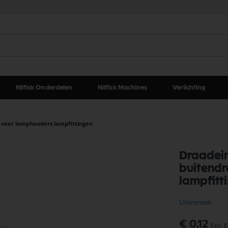
Nilfisk Onderdelen
Nilfisk Machines
Verlichting
 voor lamphouders lampfittingen
Draadei
buitendr
lampfitt
Universeel
€ 0,12