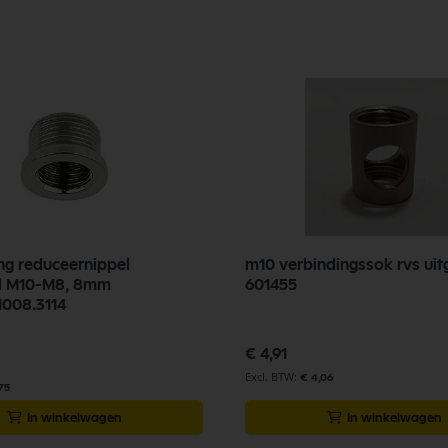
g reduceernippel
m10 verbindingssok rvs ui
ld M10-M8, 8mm
601455
1008.3114
€ 4,91
€ 4,06
75
In winkelwagen
In winkelwagen