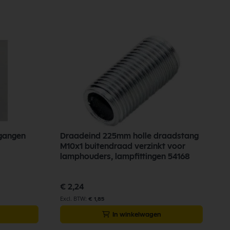
tgangen
Draadeind 225mm holle draadstang
M10x1 buitendraad verzinkt voor
lamphouders, lampfittingen 54168
€ 2,24
€ 1,85
In winkelwagen