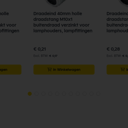
olle
Draadeind 40mm holle
Draadein
draadstang M10x1
draadsta
nkt voor
buitendraad verzinkt voor
buitendra
fittingen
lamphouders, lampfittingen
lamphoude
€ 0,21
€ 0,28
€ 0,17
€ 0
agen
In Winkelwagen