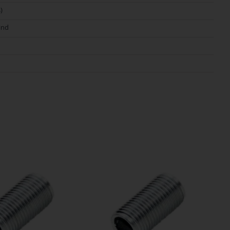
)
ind