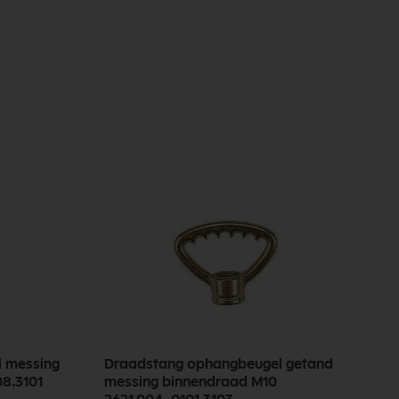
l messing
Draadstang ophangbeugel getand
D
8.1008.3101
messing binnendraad M10
b