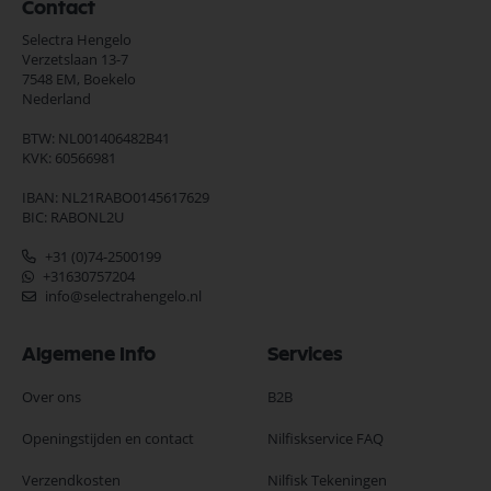
Contact
Selectra Hengelo
Verzetslaan 13-7
7548 EM,
Boekelo
Nederland
BTW: NL001406482B41
KVK: 60566981
IBAN: NL21RABO0145617629
BIC: RABONL2U
+31 (0)74-2500199
+31630757204
info@selectrahengelo.nl
Algemene Info
Services
Over ons
B2B
Openingstijden en contact
Nilfiskservice FAQ
Verzendkosten
Nilfisk Tekeningen