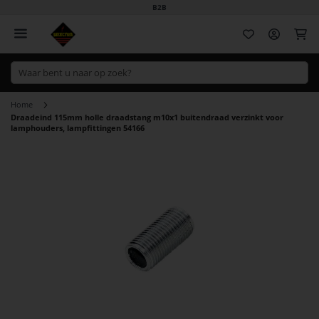
B2B
Wi
Home
Draadeind 115mm holle draadstang m10x1 buitendraad verzinkt voor
lamphouders, lampfittingen 54166
Ga
naar
het
einde
van
de
afbeeldingen-
gallerij