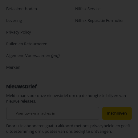
Betaalmethoden
Nilfisk Service
Levering
Nilfisk Reparatie Formulier
Privacy Policy
Ruilen en Retourneren
Algemene Voorwaarden
(pdf)
Merken
Nieuwsbrief
Meld u aan voor onze nieuwsbrief om op de hoogte te blijven van
nieuwe releases.
Abonneer
Inschrijven
u
op
Door u te abonneren gaat u akkoord met ons privacybeleid en geeft
onze
u toestemming om updates van ons bedrijf te ontvangen.
nieuwsbrief