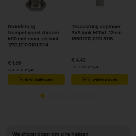
Draadstang
Draadstang dopmoer
trompetnippel chroom
RVS look M10x1, 12mm
M10 met moer zeskant
1880.1212.0101.3118
1732.1210.0101.3114
€ 4,40
€ 1,69
€ 3,64
€ 1,40
In winkelwagen
In winkelwagen
We staan klaar om u te helpen