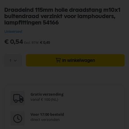
Ga
Draadeind 115mm holle draadstang m10x1
naar
buitendraad verzinkt voor lamphouders,
het
begin
lampfittingen 54166
van
Universeel
de
afbeeldingen-
€ 0,54
gallerij
€ 0,45
1
In winkelwagen
Gratis verzending
vanaf € 100 (NL)
Voor 17:00 besteld
direct verzonden