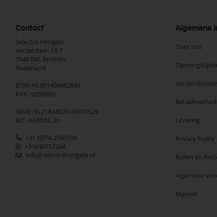
Contact
Algemene I
Selectra Hengelo
Over ons
Verzetslaan 13-7
7548 EM,
Boekelo
Openingstijde
Nederland
Verzendkoste
BTW: NL001406482B41
KVK: 60566981
Betaalmethod
IBAN: NL21RABO0145617629
BIC: RABONL2U
Levering
+31 (0)74-2500199
Privacy Policy
+31630757204
info@selectrahengelo.nl
Ruilen en Ret
Algemene Vo
Merken