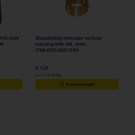
RVS-look
Draadstang reduceer verloop
18
messing M10-M8, 5mm
1738.1005.0081.3101
€ 1,23
€ 1,02
In winkelwagen