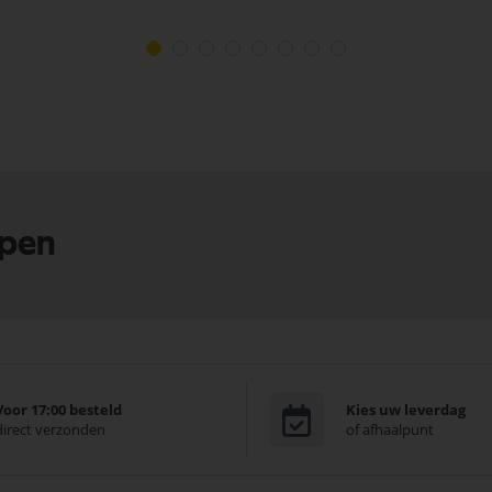
lpen
Voor 17:00 besteld
Kies uw leverdag
direct verzonden
of afhaalpunt