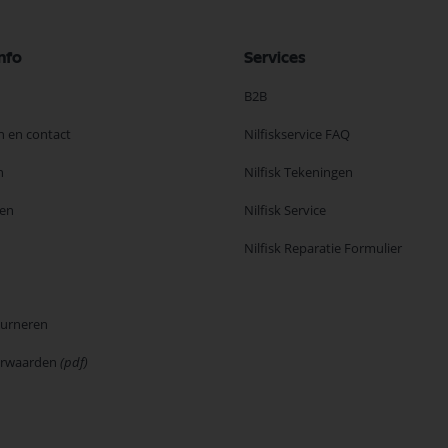
nfo
Services
B2B
n en contact
Nilfiskservice FAQ
n
Nilfisk Tekeningen
en
Nilfisk Service
Nilfisk Reparatie Formulier
ourneren
orwaarden
(pdf)