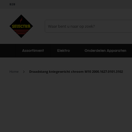
B2B
Assortiment
Elektro
Onderdelen Apparaten
Home
Draadstang kniegewricht chroom M10 2000.1627.0101.3102
Ga
naar
het
einde
van
de
afbeeldingen-
gallerij