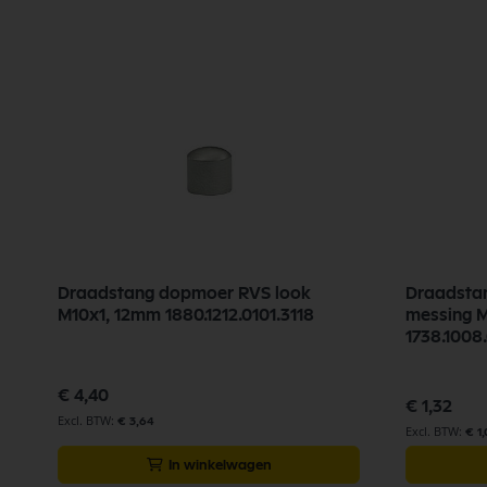
Draadstang dopmoer RVS look
Draadstan
M10x1, 12mm 1880.1212.0101.3118
messing 
1738.1008
€ 4,40
€ 1,32
€ 3,64
€ 1
In winkelwagen