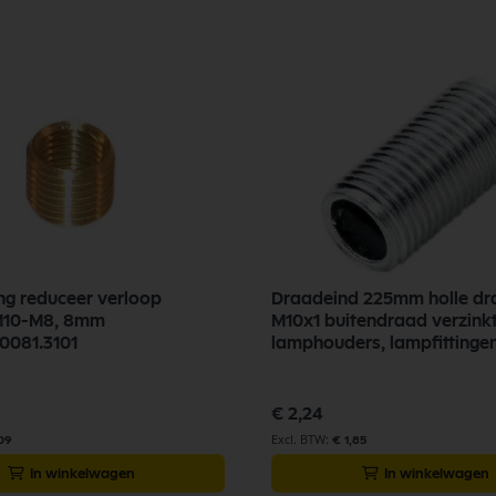
g reduceer verloop
Draadeind 225mm holle dr
M10-M8, 8mm
M10x1 buitendraad verzink
.0081.3101
lamphouders, lampfittinge
€ 2,24
,09
€ 1,85
In winkelwagen
In winkelwagen