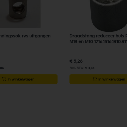
ndingssok rvs uitgangen
Draadstang reduceer huls 
M13 en M10 1716.1516.1310.31
€ 5,26
,06
€ 4,35
In winkelwagen
In winkelwagen