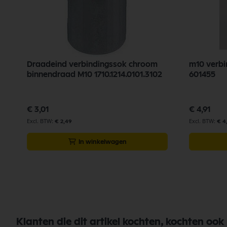
Draadeind verbindingssok chroom
m10 verbi
binnendraad M10 1710.1214.0101.3102
601455
€ 3,01
€ 4,91
€ 2,49
€ 4
In winkelwagen
Klanten die dit artikel kochten, kochten ook