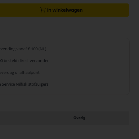
In winkelwagen
erzending
vanaf € 100 (NL)
00 besteld
direct verzonden
leverdag
of afhaalpunt
 Service
Nilfisk stofzuigers
Overig