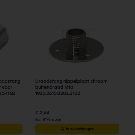
aadstang
Draadstang nippelplaat chroom
D
t voor
buitendraad M10
n 54168
1930.2610.0202.3102
€
€ 2,64
€ 2,18
In winkelwagen