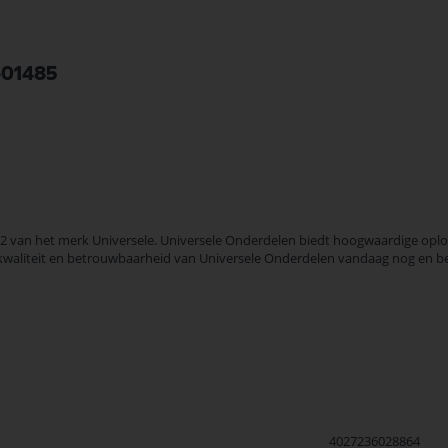
601485
van het merk Universele. Universele Onderdelen biedt hoogwaardige oploss
de kwaliteit en betrouwbaarheid van Universele Onderdelen vandaag nog en b
4027236028864