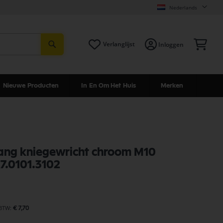
Nederlands
Zoeken
Win
Verlanglijst
Inloggen
Nieuwe Producten
In En Om Het Huis
Merken
ang kniegewricht chroom M10
7.0101.3102
€ 7,70