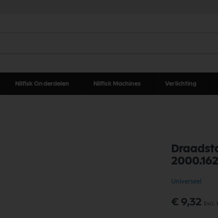
Nilfisk Onderdelen
Nilfisk Machines
Verlichting
Draadst
2000.162
Universeel
€ 9,32