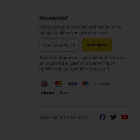
Nieuwsbrief
Meld u aan voor onze nieuwsbrief om op de
hoogte te blijven van nieuwe releases.
Abonneer
Inschrijven
u
op
Door u te abonneren gaat u akkoord met ons
onze
privacybeleid en geeft u toestemming om
nieuwsbrief
updates van ons bedrijf te ontvangen.
Neem contact met ons op