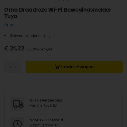
Ga
Orno Draadloze Wi-Fi Bewegingsmelder
naar
Tuya
het
begin
Orno
van
de
Geleverd zonder batterijen
afbeeldingen-
gallerij
€ 21,22
€ 17,54
1
In winkelwagen
Gratis verzending
vanaf € 100 (NL)
Voor 17:00 besteld
direct verzonden