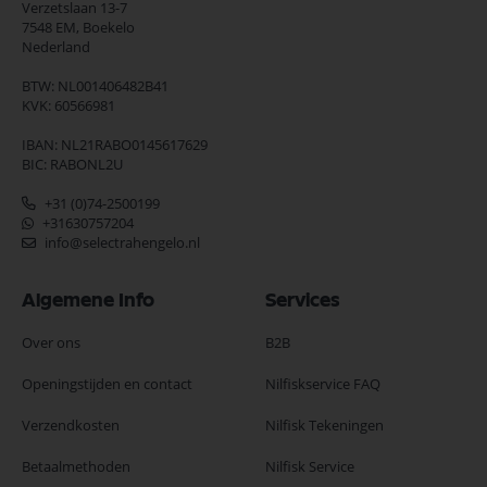
Verzetslaan 13-7
7548 EM,
Boekelo
Nederland
BTW: NL001406482B41
KVK: 60566981
IBAN: NL21RABO0145617629
BIC: RABONL2U
+31 (0)74-2500199
+31630757204
info@selectrahengelo.nl
Algemene Info
Services
Over ons
B2B
Openingstijden en contact
Nilfiskservice FAQ
Verzendkosten
Nilfisk Tekeningen
Betaalmethoden
Nilfisk Service