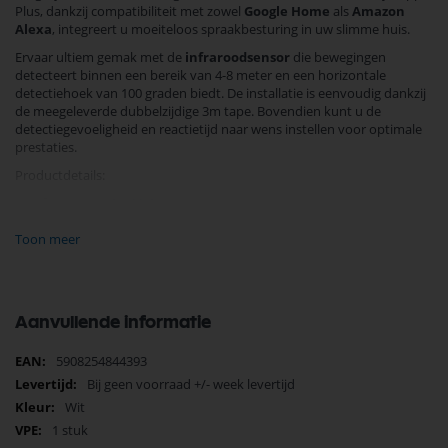
Plus, dankzij compatibiliteit met zowel
Google Home
als
Amazon
Alexa
, integreert u moeiteloos spraakbesturing in uw slimme huis.
Ervaar ultiem gemak met de
infraroodsensor
die bewegingen
detecteert binnen een bereik van 4-8 meter en een horizontale
detectiehoek van 100 graden biedt. De installatie is eenvoudig dankzij
de meegeleverde dubbelzijdige 3m tape. Bovendien kunt u de
detectiegevoeligheid en reactietijd naar wens instellen voor optimale
prestaties.
Productdetails:
Afmetingen: 61x22,6 mm
Werkt op twee AAA-batterijen (niet inbegrepen)
Toon meer
Beschermingsgraad: IP20
Wi-Fi-frequentie: 2,4 GHz
Aanvullende informatie
Introduceer nu deze slimme bewegingsmelder in uw huis en geniet
van meer veiligheid en comfort. Bestel vandaag nog en ervaar het
Meer
5908254844393
gemak van echte slimme technologie!
informatie
Bij geen voorraad +/- week levertijd
Wit
1 stuk