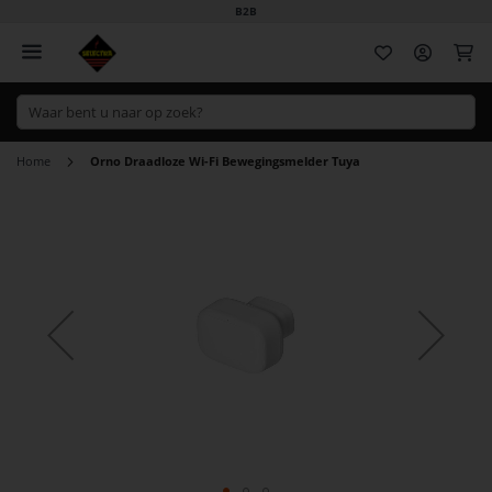
B2B
Wi
Home
Orno Draadloze Wi-Fi Bewegingsmelder Tuya
Ga
naar
het
einde
van
de
afbeeldingen-
gallerij