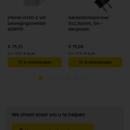
steinel is140-2 wit
Gereedschapsnoer
bewegingsmelder
3x2,5qmm, 3m -
608910
Neopreen
€ 75,31
€ 15,08
€ 62,24
€ 12,46
In winkelwagen
In winkelwagen
We staan klaar om u te helpen