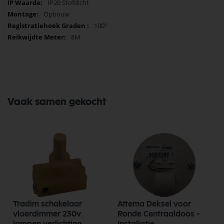
IP20 Stofdicht
Opbouw
100°
8M
Vaak samen gekocht
Tradim schakelaar
Attema Deksel voor
vloerdimmer 230v
Ronde Centraaldoos -
lampen verlichting
Installatie