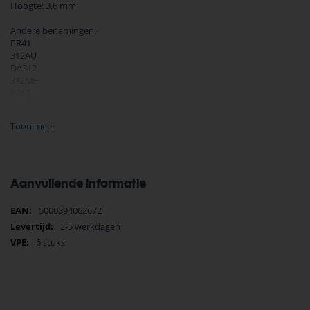
Hoogte: 3.6 mm
Andere benamingen:
PR41
312AU
DA312
312MF
P312
ZA312
A312
Toon meer
PR312H
Aanvullende informatie
Meer
5000394062672
informatie
2-5 werkdagen
6 stuks