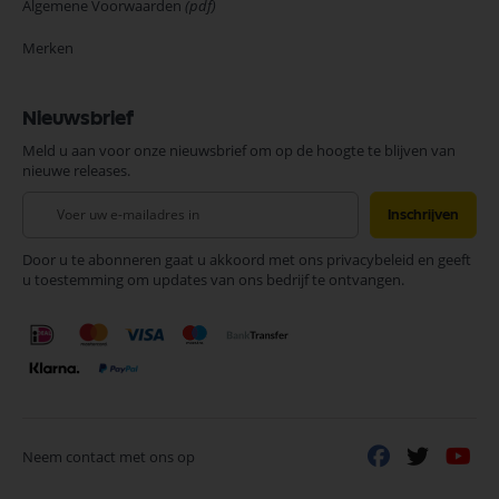
Algemene Voorwaarden
(pdf)
Merken
Nieuwsbrief
Meld u aan voor onze nieuwsbrief om op de hoogte te blijven van
nieuwe releases.
Abonneer
Inschrijven
u
op
Door u te abonneren gaat u akkoord met ons privacybeleid en geeft
onze
u toestemming om updates van ons bedrijf te ontvangen.
nieuwsbrief
Neem contact met ons op