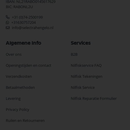
IBAN: NL21RABO0145617629
BIC: RABONL2U
+31 (0)74-2500199
+31630757204
info@selectrahengelo.nl
Algemene Info
Services
Over ons
B2B
Openingstijden en contact
Nilfiskservice FAQ
Verzendkosten
Nilfisk Tekeningen
Betaalmethoden
Nilfisk Service
Levering
Nilfisk Reparatie Formulier
Privacy Policy
Ruilen en Retourneren