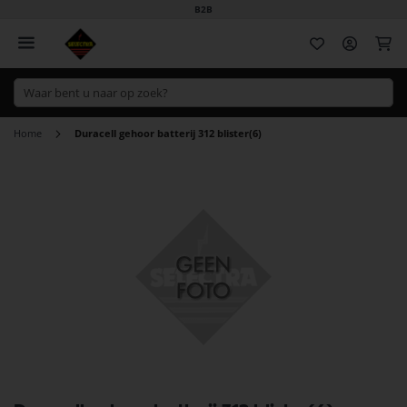
B2B
Wi
Home
Duracell gehoor batterij 312 blister(6)
Ga
naar
het
einde
van
de
afbeeldingen-
gallerij
Ga