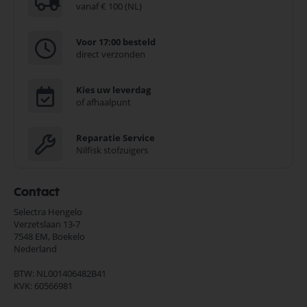
vanaf € 100 (NL)
Voor 17:00 besteld
direct verzonden
Kies uw leverdag
of afhaalpunt
Reparatie Service
Nilfisk stofzuigers
Contact
Selectra Hengelo
Verzetslaan 13-7
7548 EM,
Boekelo
Nederland
BTW: NL001406482B41
KVK: 60566981