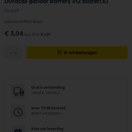
Duracell gehoor batterij 312 blister(6)
naar
het
Duracell
begin
van
Gehoorcel PR41 Bruin
de
afbeeldingen-
€ 3,04
gallerij
€ 2,51
1
In winkelwagen
Gratis verzending
vanaf € 100 (NL)
Voor 17:00 besteld
direct verzonden
Kies uw leverdag