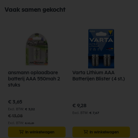
Vaak samen gekocht
ansmann oplaadbare
Varta Lithium AAA
batterij AAA 550mah 2
Batterijen Blister (4 st.)
stuks
Speciale
€ 3,65
prijs
€ 9,28
€ 3,02
€ 7,67
€ 13,08
€ 10,81
In winkelwagen
In winkelwagen