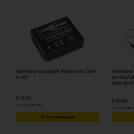
Ansmann accupack Panasonic CGA-
Ansmann 
S 007
6V/12V/24
1001-0017
€ 13,52
€ 57,38
€ 11,17
€ 4
In winkelwagen