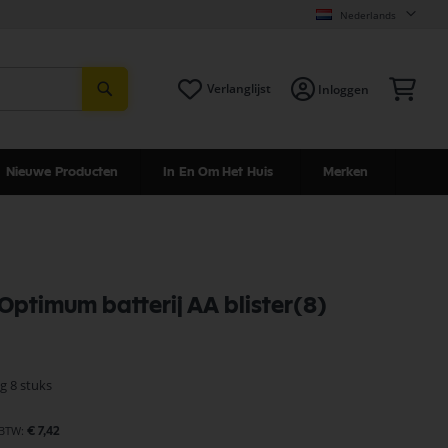
Nederlands
Zoeken
Win
Verlanglijst
Inloggen
Nieuwe Producten
In En Om Het Huis
Merken
 Optimum batterij AA blister(8)
g 8 stuks
€ 7,42