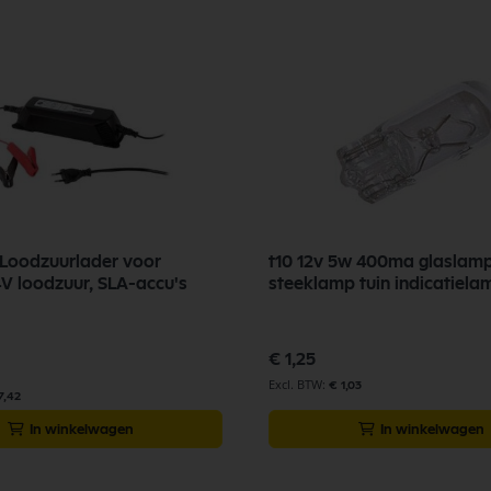
Loodzuurlader voor
t10 12v 5w 400ma glaslamp
V loodzuur, SLA-accu's
steeklamp tuin indicatiela
€ 1,25
€ 1,03
7,42
In winkelwagen
In winkelwagen