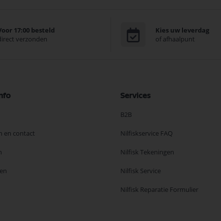
Voor 17:00 besteld
Kies uw leverdag
direct verzonden
of afhaalpunt
nfo
Services
B2B
n en contact
Nilfiskservice FAQ
n
Nilfisk Tekeningen
en
Nilfisk Service
Nilfisk Reparatie Formulier