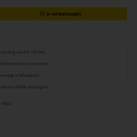
In winkelwagen
erzending
vanaf € 100 (NL)
00 besteld
direct verzonden
leverdag
of afhaalpunt
 Service
Nilfisk stofzuigers
119825