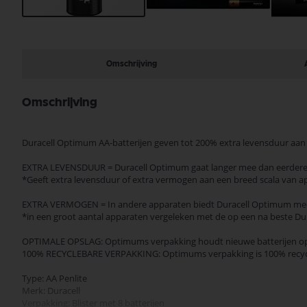
Ga
naar
het
begin
Omschrijving
van
de
afbeeldingen-
Omschrijving
gallerij
Duracell Optimum AA-batterijen geven tot 200% extra levensduur aan 
EXTRA LEVENSDUUR = Duracell Optimum gaat langer mee dan eerdere Du
*Geeft extra levensduur of extra vermogen aan een breed scala van ap
EXTRA VERMOGEN = In andere apparaten biedt Duracell Optimum meer 
*in een groot aantal apparaten vergeleken met de op een na beste Dura
OPTIMALE OPSLAG: Optimums verpakking houdt nieuwe batterijen op hu
100% RECYCLEBARE VERPAKKING: Optimums verpakking is 100% recycl
Type: AA Penlite
Merk: Duracell
Verpakking: Blister met 8 batterijen