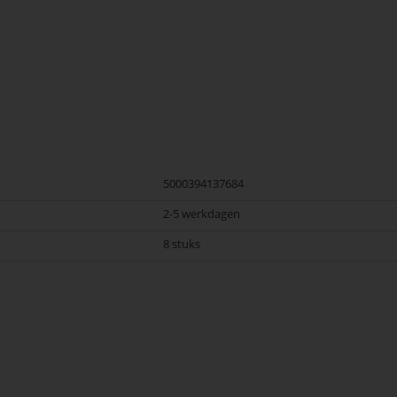
5000394137684
2-5 werkdagen
8 stuks