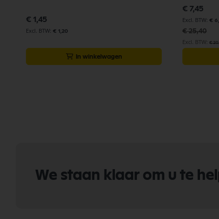
Speciale
€ 7,45
prijs
€ 1,45
€ 6
€ 25,40
€ 1,20
€ 20
In winkelwagen
We staan klaar om u te he