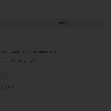
Overig
e prestaties uit uw elektronica haalt.
ot hoog energieverbruik*
n.
recycling.