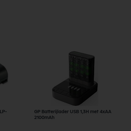
LP-
GP Batterijlader USB 1,3H met 4xAA
V
2100mAh
d