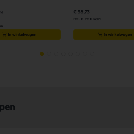
€ 38,73
,16
€ 32,01
,99
In winkelwagen
In winkelwagen
lpen