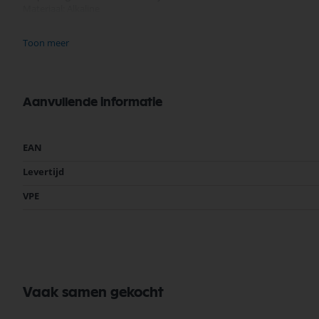
Materiaal: Alkaline
Voltage: 1.5 Volt
Diameter: 14.5 mm
Toon meer
Hoogte: 50.5 mm
Andere benamingen:
Penlite
LR06
Aanvullende informatie
LR6
15A
MN1500
Meer
EAN
informatie
Levertijd
VPE
Vaak samen gekocht