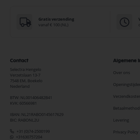
Gratis verzending
vanaf € 100 (NL)
Contact
Algemene I
Selectra Hengelo
Over ons
Verzetslaan 13-7
7548 EM,
Boekelo
Openingstijde
Nederland
Verzendkoste
BTW: NL001406482B41
KVK: 60566981
Betaalmethod
IBAN: NL21RABO0145617629
BIC: RABONL2U
Levering
+31 (0)74-2500199
Privacy Policy
+31630757204