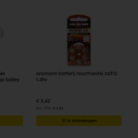
je
ansmann batterij hoortoestel za312
mp bailey
1.45v
€ 3,42
€ 2,83
In winkelwagen