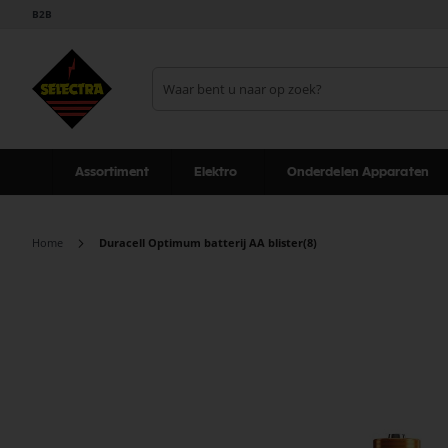
B2B
Assortiment
Elektro
Onderdelen Apparaten
Home
Duracell Optimum batterij AA blister(8)
Ga
naar
het
einde
van
de
afbeeldingen-
gallerij