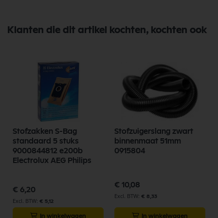
Klanten die dit artikel kochten, kochten ook
Stofzakken S-Bag
Stofzuigerslang zwart
standaard 5 stuks
binnenmaat 51mm
9000844812 e200b
0915804
Electrolux AEG Philips
€ 10,08
€ 6,20
€ 8,33
€ 5,12
In winkelwagen
In winkelwagen