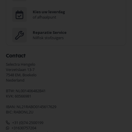
Kies uw leverdag
of afhaalpunt
Reparatie Service
Nilfisk stofzuigers
Contact
Selectra Hengelo
Verzetslaan 13-7
7548 EM,
Boekelo
Nederland
BTW: NL001406482B41
KVK: 60566981
IBAN: NL21RABO0145617629
BIC: RABONL2U
+31 (0)74-2500199
+31630757204