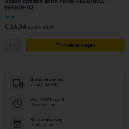
Dyson cycloon satin nikkel 96587802,
naar
965878-02
het
begin
Dyson
van
de
€ 26,34
€ 21,77
afbeeldingen-
gallerij
1
In winkelwagen
Gratis verzending
vanaf € 100 (NL)
Voor 17:00 besteld
direct verzonden
Kies uw leverdag
of afhaalpunt