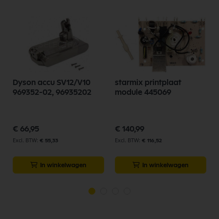
Dyson accu SV12/V10
starmix printplaat
969352-02, 96935202
module 445069
€ 66,95
€ 140,99
€ 55,33
€ 116,52
In winkelwagen
In winkelwagen