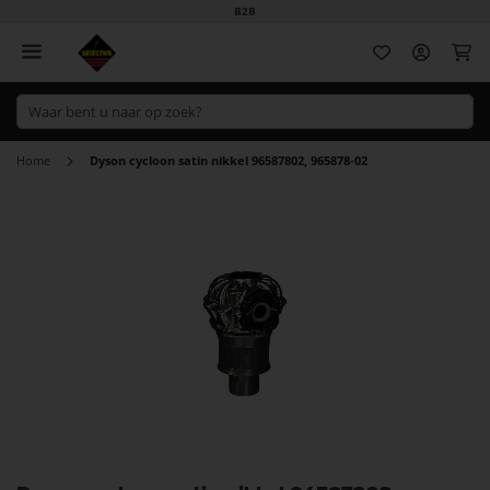
B2B
Wi
Home
Dyson cycloon satin nikkel 96587802, 965878-02
Ga
naar
het
einde
van
de
afbeeldingen-
gallerij
Ga