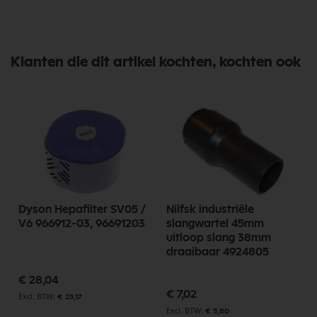
Klanten die dit artikel kochten, kochten ook
Dyson Hepafilter SV05 /
Nilfsk industriële
V6 966912-03, 96691203
slangwartel 45mm
uitloop slang 38mm
draaibaar 4924805
€ 28,04
€ 7,02
€ 23,17
€ 5,80