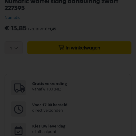
Numatic wartel slang aansluiting zwart
naar
227395
het
begin
Numatic
van
de
€ 13,85
€ 11,45
afbeeldingen-
gallerij
1
In winkelwagen
Gratis verzending
vanaf € 100 (NL)
Voor 17:00 besteld
direct verzonden
Kies uw leverdag
of afhaalpunt