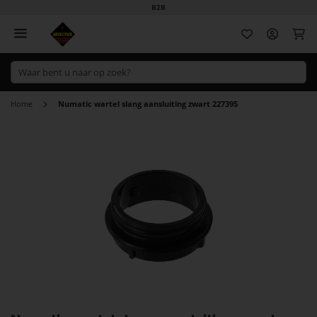
B2B
Wi
Home
Numatic wartel slang aansluiting zwart 227395
Ga
naar
het
einde
van
de
afbeeldingen-
gallerij
Ga