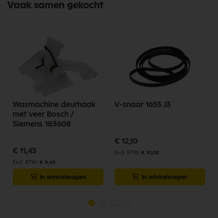
Vaak samen gekocht
Wasmachine deurhaak
V-snaar 1653 J3
t
met veer Bosch /
Siemens 183608
€ 12,10
€ 11,43
€ 10,00
€ 9,45
In winkelwagen
In winkelwagen