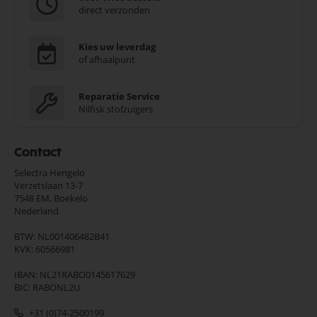
direct verzonden
Kies uw leverdag
of afhaalpunt
Reparatie Service
Nilfisk stofzuigers
Contact
Selectra Hengelo
Verzetslaan 13-7
7548 EM,
Boekelo
Nederland
BTW: NL001406482B41
KVK: 60566981
IBAN: NL21RABO0145617629
BIC: RABONL2U
+31 (0)74-2500199