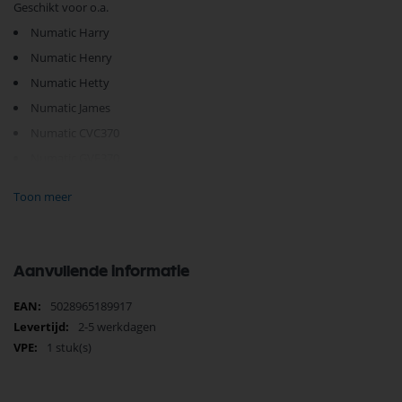
Geschikt voor o.a.
Numatic Harry
Numatic Henry
Numatic Hetty
Numatic James
Numatic CVC370
Numatic GVE370
Numatic HVR200
Toon meer
Numatic HET200P
Numatic NVR170H
Numatic NVQ200
Aanvullende informatie
Numatic NVQ250
Meer
5028965189917
Numatic NVQ370
informatie
2-5 werkdagen
1 stuk(s)
Je vindt dit product in;
Numatic Filter
Numatic onderdelen