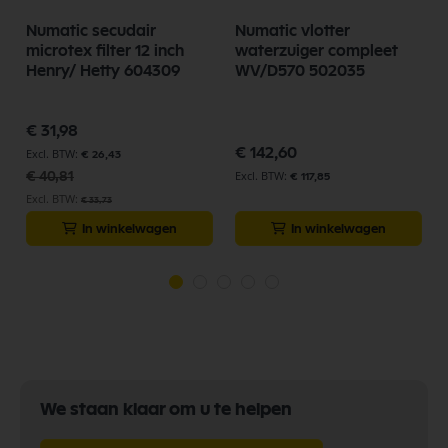
Numatic secudair
Numatic vlotter
N
microtex filter 12 inch
waterzuiger compleet
Henry/ Hetty 604309
WV/D570 502035
Speciale
€ 31,98
prijs
€ 142,60
€ 26,43
€ 40,81
€ 117,85
€ 33,73
In winkelwagen
In winkelwagen
We staan klaar om u te helpen