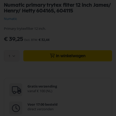
Ga
Numatic primary trytex filter 12 inch James/
naar
Henry/ Hetty 604165, 604115
het
begin
Numatic
van
de
Primary trytexfilter 12 inch.
afbeeldingen-
gallerij
€ 39,25
€ 32,44
1
In winkelwagen
Gratis verzending
vanaf € 100 (NL)
Voor 17:00 besteld
direct verzonden