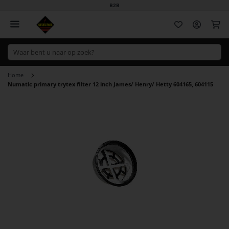
B2B
Wi
Home
Numatic primary trytex filter 12 inch James/ Henry/ Hetty 604165, 604115
Ga
naar
het
einde
van
de
afbeeldingen-
gallerij