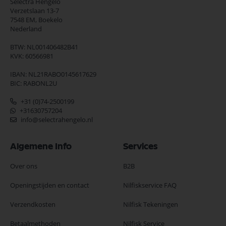
Selectra Hengelo
Verzetslaan 13-7
7548 EM,
Boekelo
Nederland
BTW: NL001406482B41
KVK: 60566981
IBAN: NL21RABO0145617629
BIC: RABONL2U
+31 (0)74-2500199
+31630757204
info@selectrahengelo.nl
Algemene Info
Services
Over ons
B2B
Openingstijden en contact
Nilfiskservice FAQ
Verzendkosten
Nilfisk Tekeningen
Betaalmethoden
Nilfisk Service