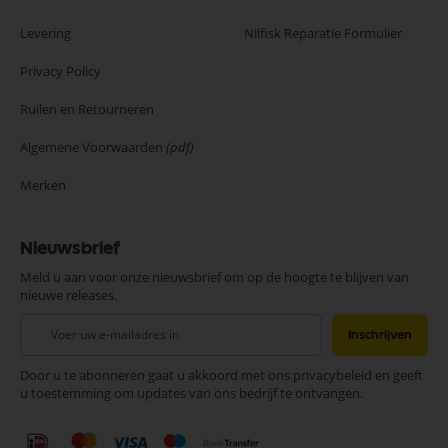
Levering
Nilfisk Reparatie Formulier
Privacy Policy
Ruilen en Retourneren
Algemene Voorwaarden
(pdf)
Merken
Nieuwsbrief
Meld u aan voor onze nieuwsbrief om op de hoogte te blijven van
nieuwe releases.
Abonneer
Inschrijven
u
op
Door u te abonneren gaat u akkoord met ons privacybeleid en geeft
onze
u toestemming om updates van ons bedrijf te ontvangen.
nieuwsbrief