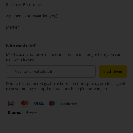
Ruilen en Retourneren
Algemene Voorwaarden
(pdf)
Merken
Nieuwsbrief
Meld u aan voor onze nieuwsbrief om op de hoogte te blijven van
nieuwe releases.
Abonneer
Inschrijven
u
op
Door u te abonneren gaat u akkoord met ons privacybeleid en geeft
onze
u toestemming om updates van ons bedrijf te ontvangen.
nieuwsbrief