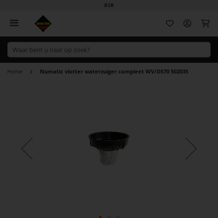
B2B
Wi
Home
Numatic vlotter waterzuiger compleet WV/D570 502035
Ga
naar
het
einde
van
de
afbeeldingen-
gallerij