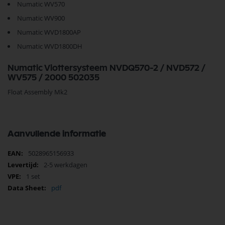
Numatic WV570
Numatic WV900
Numatic WVD1800AP
Numatic WVD1800DH
Numatic Vlottersysteem NVDQ570-2 / NVD572 /
WV575 / 2000 502035
Float Assembly Mk2
Aanvullende informatie
Meer
5028965156933
informatie
2-5 werkdagen
1 set
pdf