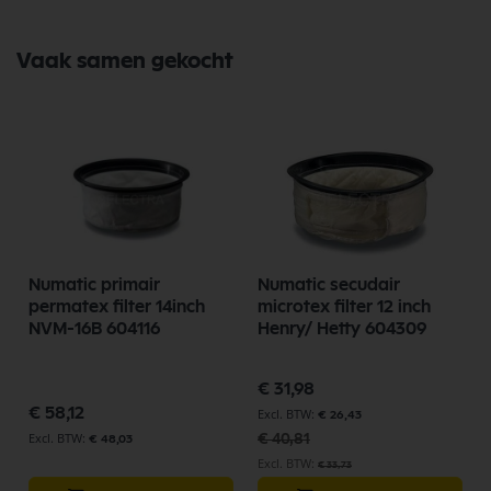
Vaak samen gekocht
Numatic primair
Numatic secudair
permatex filter 14inch
microtex filter 12 inch
NVM-16B 604116
Henry/ Hetty 604309
Speciale
€ 31,98
prijs
€ 58,12
€ 26,43
€ 40,81
€ 48,03
€ 33,73