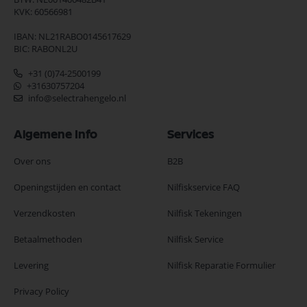
KVK: 60566981
IBAN: NL21RABO0145617629
BIC: RABONL2U
+31 (0)74-2500199
+31630757204
info@selectrahengelo.nl
Algemene Info
Services
Over ons
B2B
Openingstijden en contact
Nilfiskservice FAQ
Verzendkosten
Nilfisk Tekeningen
Betaalmethoden
Nilfisk Service
Levering
Nilfisk Reparatie Formulier
Privacy Policy