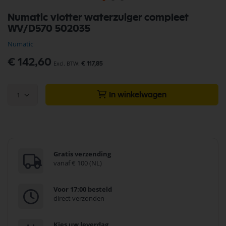
Ga
Numatic vlotter waterzuiger compleet
naar
WV/D570 502035
het
begin
Numatic
van
de
€ 142,60
€ 117,85
afbeeldingen-
gallerij
1
In winkelwagen
Gratis verzending
vanaf € 100 (NL)
Voor 17:00 besteld
direct verzonden
Kies uw leverdag