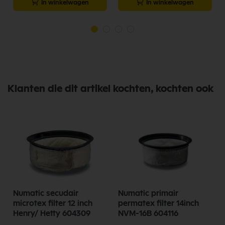
In winkelwagen
In winkelwagen
Klanten die dit artikel kochten, kochten ook
Numatic secudair
Numatic primair
N
microtex filter 12 inch
permatex filter 14inch
Henry/ Hetty 604309
NVM-16B 604116