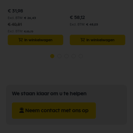
Speciale
€ 31,98
prijs
€ 58,12
€ 26,43
€ 40,81
€ 48,03
€ 33,73
In winkelwagen
In winkelwagen
We staan klaar om u te helpen
Neem contact met ons op