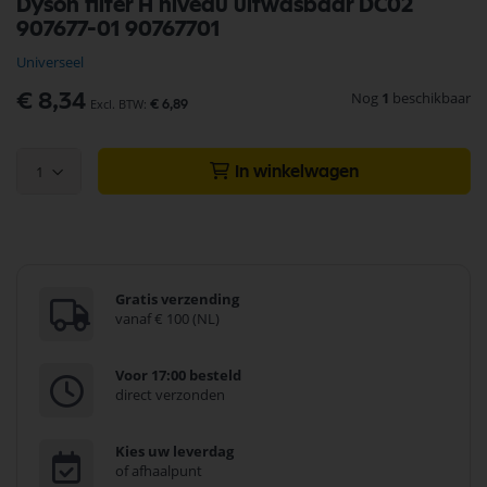
Dyson filter H niveau uitwasbaar DC02
naar
907677-01 90767701
het
begin
Universeel
van
de
Nog
1
beschikbaar
€ 8,34
€ 6,89
afbeeldingen-
gallerij
1
In winkelwagen
Gratis verzending
vanaf € 100 (NL)
Voor 17:00 besteld
direct verzonden
Kies uw leverdag
of afhaalpunt