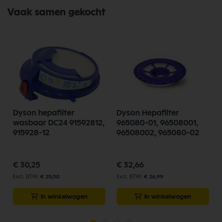
Vaak samen gekocht
Dyson hepafilter
Dyson Hepafilter
wasbaar DC24 91592812,
965080-01, 96508001,
915928-12
96508002, 965080-02
€ 30,25
€ 32,66
€ 25,00
€ 26,99
In winkelwagen
In winkelwagen