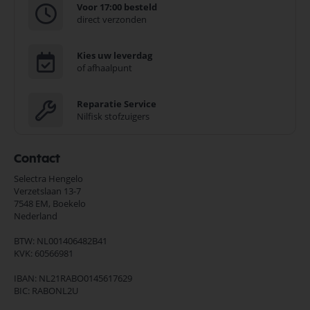
Voor 17:00 besteld
direct verzonden
Kies uw leverdag
of afhaalpunt
Reparatie Service
Nilfisk stofzuigers
Contact
Selectra Hengelo
Verzetslaan 13-7
7548 EM,
Boekelo
Nederland
BTW: NL001406482B41
KVK: 60566981
IBAN: NL21RABO0145617629
BIC: RABONL2U