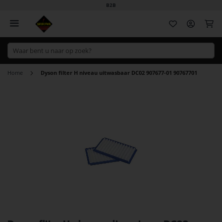
B2B
Wi
Home
Dyson filter H niveau uitwasbaar DC02 907677-01 90767701
Ga
naar
het
einde
van
de
afbeeldingen-
gallerij
Ga