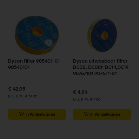
Dyson filter 905401-01
Dyson uitwasbaar filter
90540101
DC08, DC08t, DC14,DC19
90767101 907671-01
€ 42,05
€ 4,84
€ 34,75
€ 4,00
In Winkelwagen
In Winkelwagen