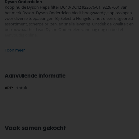
Dyson Onderdelen
Koop nu de Dyson Hepa filter DC40/DC42 922676-01, 92267601 van
het merk Dyson. Dyson Onderdelen biedt hoogwaardige oplossingen
voor diverse toepassingen. Bij Selectra Hengelo vindt u een uitgebreid
assortiment, scherpe prijzen, en snelle levering. Ontdek de kwaliteit en
betrouwbaarheid van Dyson Onderdelen vandaag nog en bestel
eenvoudig online.
Bekijk meer Dyson Onderdelen
Toon meer
Aanvullende informatie
Meer
1 stuk
informatie
Vaak samen gekocht