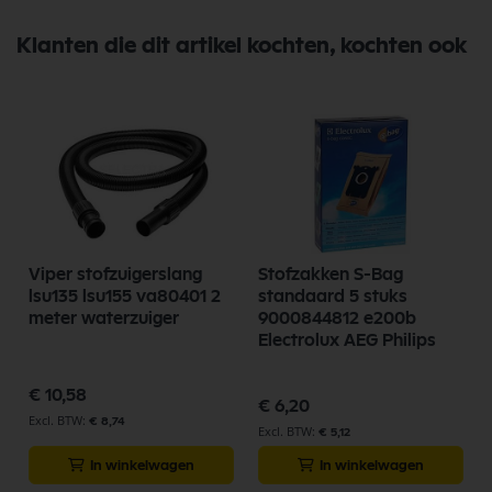
Klanten die dit artikel kochten, kochten ook
Viper stofzuigerslang
Stofzakken S-Bag
lsu135 lsu155 va80401 2
standaard 5 stuks
meter waterzuiger
9000844812 e200b
Electrolux AEG Philips
€ 10,58
€ 6,20
€ 8,74
€ 5,12
In winkelwagen
In winkelwagen