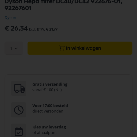
Dyson Hepa filter DC40/DC42 922676-01,
naar
92267601
het
begin
Dyson
van
de
€ 26,34
€ 21,77
afbeeldingen-
gallerij
1
In winkelwagen
Gratis verzending
vanaf € 100 (NL)
Voor 17:00 besteld
direct verzonden
Kies uw leverdag
of afhaalpunt