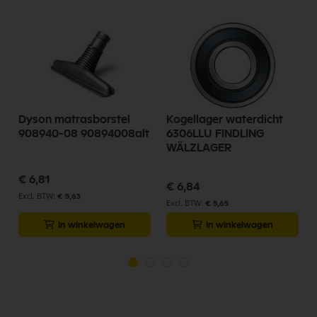
Dyson matrasborstel
Kogellager waterdicht
908940-08 90894008alt
6306LLU FINDLING
WÄLZLAGER
€ 6,81
€ 6,84
€ 5,63
€ 5,65
In winkelwagen
In winkelwagen