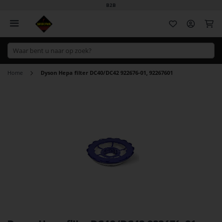
B2B
Wi
Home
Dyson Hepa filter DC40/DC42 922676-01, 92267601
Ga
naar
het
einde
van
de
afbeeldingen-
gallerij
Ga