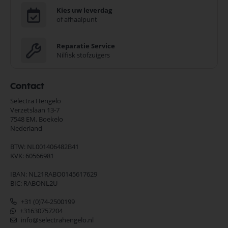
Kies uw leverdag
of afhaalpunt
Reparatie Service
Nilfisk stofzuigers
Contact
Selectra Hengelo
Verzetslaan 13-7
7548 EM,
Boekelo
Nederland
BTW: NL001406482B41
KVK: 60566981
IBAN: NL21RABO0145617629
BIC: RABONL2U
+31 (0)74-2500199
+31630757204
info@selectrahengelo.nl