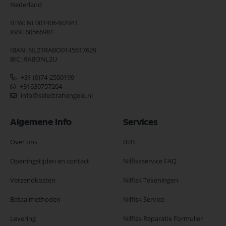
Nederland
BTW: NL001406482B41
KVK: 60566981
IBAN: NL21RABO0145617629
BIC: RABONL2U
+31 (0)74-2500199
+31630757204
info@selectrahengelo.nl
Algemene Info
Services
Over ons
B2B
Openingstijden en contact
Nilfiskservice FAQ
Verzendkosten
Nilfisk Tekeningen
Betaalmethoden
Nilfisk Service
Levering
Nilfisk Reparatie Formulier