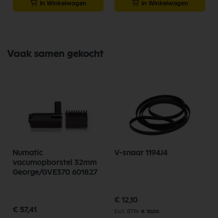
In Winkelwagen
In Winkelwagen
Vaak samen gekocht
Numatic
V-snaar 1194J4
vacumopborstel 32mm
George/GVE370 601827
€ 12,10
p
€ 57,41
€ 10,00