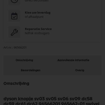
direct verzonden
Kies uw leverdag
of afhaalpunt
Reparatie Service
Nilfisk stofzuigers
Art.nr.
96566201
Omschrijving
Aanvullende informatie
Beoordelingen
Overig
Omschrijving
dyson knopje sv03 sv05 sv06 sv09 dc58
dc59 dc61 dc62 96566201 965662-01 swivel