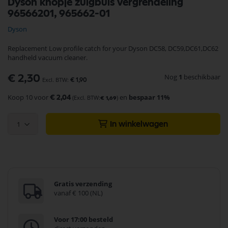
Dyson knopje zuigbuis vergrendeling
naar
96566201, 965662-01
het
begin
Dyson
van
de
Replacement Low profile catch for your Dyson DC58, DC59,DC61,DC62
afbeeldingen-
handheld vacuum cleaner.
gallerij
Nog
1
beschikbaar
€ 2,30
€ 1,90
Koop 10 voor
en
bespaar
11
%
€ 2,04
€ 1,69
1
In winkelwagen
Gratis verzending
vanaf € 100 (NL)
Voor 17:00 besteld