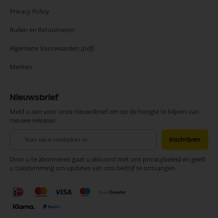
Privacy Policy
Ruilen en Retourneren
Algemene Voorwaarden
(pdf)
Merken
Nieuwsbrief
Meld u aan voor onze nieuwsbrief om op de hoogte te blijven van
nieuwe releases.
Abonneer
Inschrijven
u
op
Door u te abonneren gaat u akkoord met ons privacybeleid en geeft
onze
u toestemming om updates van ons bedrijf te ontvangen.
nieuwsbrief