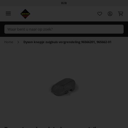
B2B
Wi
Home
Dyson knopje zuigbuis vergrendeling 96566201, 965662-01
Ga
naar
het
einde
van
de
afbeeldingen-
gallerij
Ga