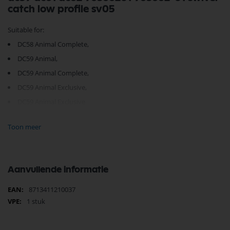
catch low profile sv05
Suitable for:
DC58 Animal Complete,
DC59 Animal,
DC59 Animal Complete,
DC59 Animal Exclusive,
DC59 Animal Exclusive
SV03
Toon meer
SV05 v6 absolut
SV06
SV09
Aanvullende informatie
sv06 v6 fluffy
Meer
8713411210037
Je vindt dit product in;
informatie
Onderdelen huishoudelijke apparaten
1 stuk
Dyson Onderdelen
Dyson Zuigbuizen
Dyson Stofzuiger Onderdelen