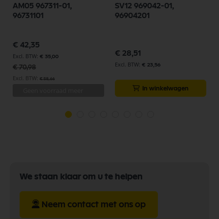
AM05 967311-01,
SV12 969042-01,
96731101
96904201
Speciale
€ 42,35
prijs
€ 28,51
€ 35,00
€ 23,56
€ 70,98
€ 58,66
In winkelwagen
Geen voorraad meer
We staan klaar om u te helpen
Neem contact met ons op