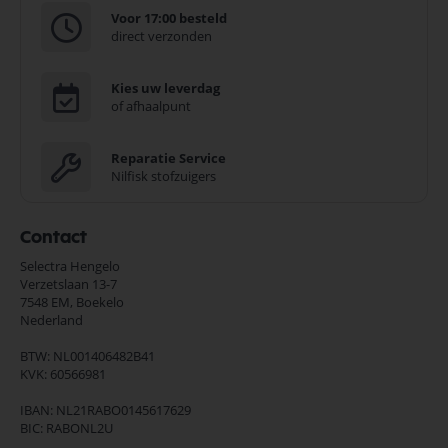
Voor 17:00 besteld
direct verzonden
Kies uw leverdag
of afhaalpunt
Reparatie Service
Nilfisk stofzuigers
Contact
Selectra Hengelo
Verzetslaan 13-7
7548 EM,
Boekelo
Nederland
BTW: NL001406482B41
KVK: 60566981
IBAN: NL21RABO0145617629
BIC: RABONL2U