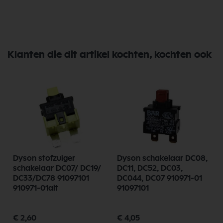
Klanten die dit artikel kochten, kochten ook
Dyson stofzuiger
Dyson schakelaar DC08,
schakelaar DC07/ DC19/
DC11, DC52, DC03,
DC33/DC78 91097101
DC044, DC07 910971-01
910971-01alt
91097101
€ 2,60
€ 4,05