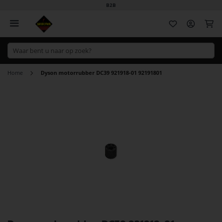
B2B
Wi
Home
Dyson motorrubber DC39 921918-01 92191801
Ga
naar
het
einde
van
de
afbeeldingen-
gallerij
Ga