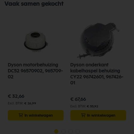
Vaak samen gekocht
Dyson motorbehuizing
Dyson onderkant
DC52 96570902, 965709-
kabelhaspel behuizing
02
CY22 96742601, 967426-
01
€ 32,66
€ 67,66
€ 26,99
€ 55,92
In winkelwagen
In winkelwagen