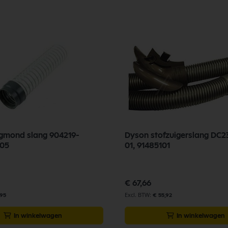
gmond slang 904219-
Dyson stofzuigerslang DC2
905
01, 91485101
€ 67,66
,95
€ 55,92
In winkelwagen
In winkelwagen