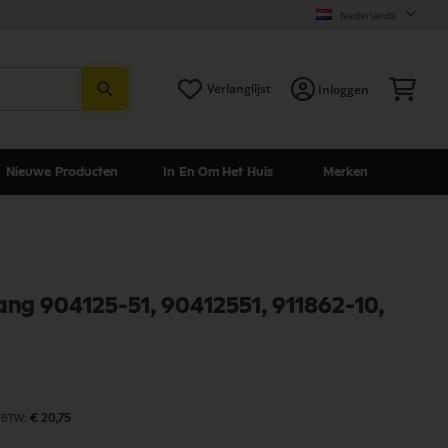
Nederlands
Zoeken
Win
Verlanglijst
Inloggen
Nieuwe Producten
In En Om Het Huis
Merken
ang 904125-51, 90412551, 911862-10,
0
€ 20,75