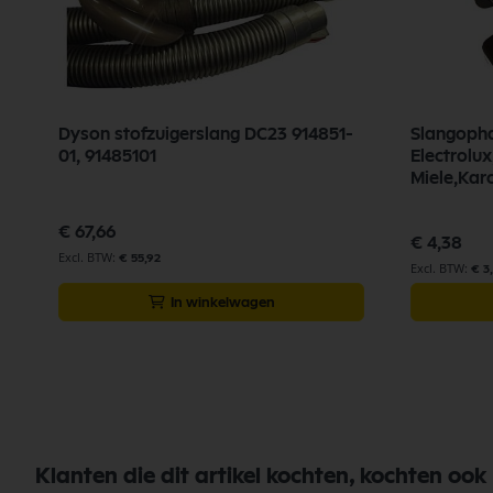
Dyson stofzuigerslang DC23 914851-
Slangopha
01, 91485101
Electrolux
Miele,Kar
€ 67,66
€ 4,38
€ 55,92
€ 3
In winkelwagen
Klanten die dit artikel kochten, kochten ook