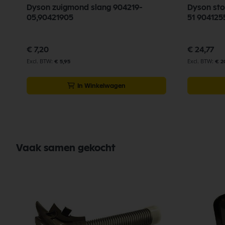
Dyson zuigmond slang 904219-
Dyson sto
05,90421905
51 904125
€ 7,20
€ 24,77
€ 5,95
€ 2
In Winkelwagen
Vaak samen gekocht