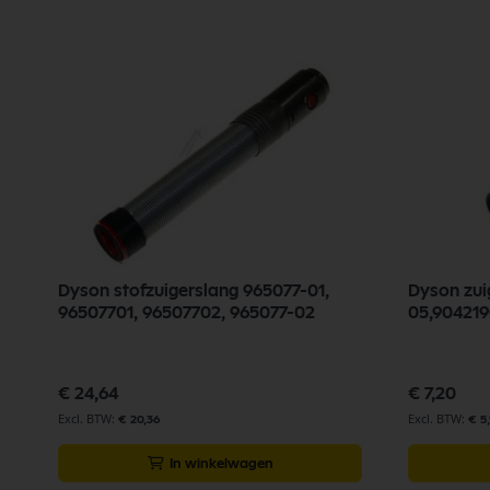
-
Dyson stofzuigerslang 965077-01,
Dyson zui
96507701, 96507702, 965077-02
05,90421
€ 24,64
€ 7,20
€ 20,36
€ 5
In winkelwagen