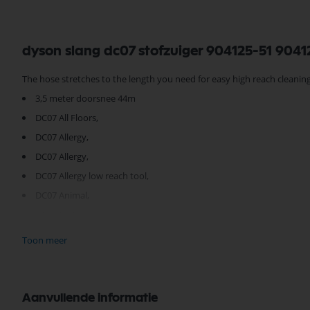
dyson slang dc07 stofzuiger 904125-51 9041
The hose stretches to the length you need for easy high reach cleaning
3,5 meter doorsnee 44m
DC07 All Floors,
DC07 Allergy,
DC07 Allergy,
DC07 Allergy low reach tool,
DC07 Animal,
DC07 CLIC,
DC07 Full Gear,
Toon meer
DC07 Full kit,
DC07 HEPA,
DC07 Origin,
Aanvullende informatie