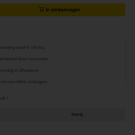
In winkelwagen
erzending
vanaf € 100 (NL)
00 besteld
direct verzonden
leverdag
of afhaalpunt
 Service
Nilfisk stofzuigers
alt-1
Overig