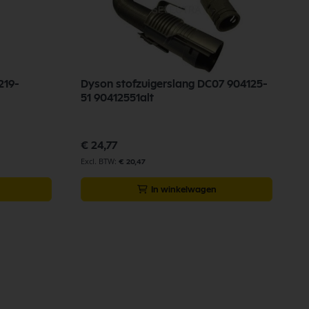
219-
Dyson stofzuigerslang DC07 904125-
51 90412551alt
€ 24,77
€ 20,47
In winkelwagen