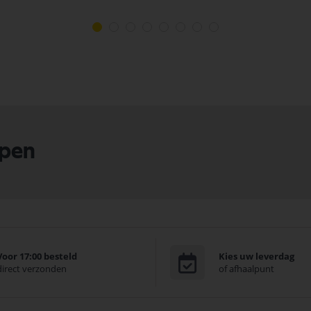
lpen
Voor 17:00 besteld
Kies uw leverdag
direct verzonden
of afhaalpunt