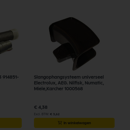
3 914851-
Slangophangsysteem universeel
D
Electrolux, AEG. Nilfisk, Numatic,
9
Miele,Karcher 1000568
€
€ 4,38
€ 3,62
In winkelwagen