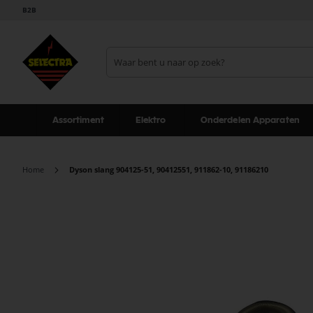
B2B
Assortiment
Elektro
Onderdelen Apparaten
Home
Dyson slang 904125-51, 90412551, 911862-10, 91186210
Ga
naar
het
einde
van
de
afbeeldingen-
gallerij