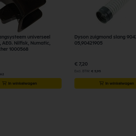
ngsysteem universeel
Dyson zuigmond slang 904
, AEG. Nilfisk, Numatic,
05,90421905
cher 1000568
€ 7,20
€ 5,95
,62
In winkelwagen
In winkelwagen