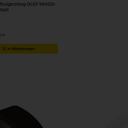
fzuigerslang DC07 904125-
51alt
0,47
In Winkelwagen