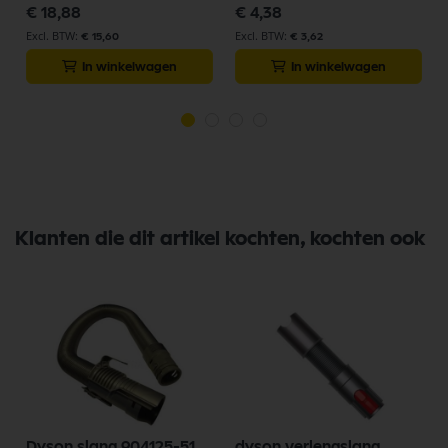
€ 18,88
€ 4,38
€ 15,60
€ 3,62
In winkelwagen
In winkelwagen
Klanten die dit artikel kochten, kochten ook
Dyson slang 904125-51,
dyson verlengslang