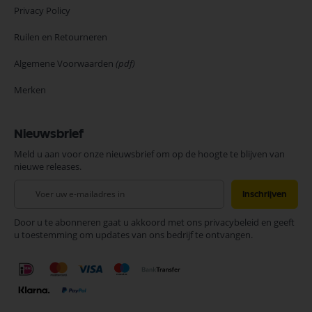
Privacy Policy
Ruilen en Retourneren
Algemene Voorwaarden
(pdf)
Merken
Nieuwsbrief
Meld u aan voor onze nieuwsbrief om op de hoogte te blijven van
nieuwe releases.
Abonneer
Inschrijven
u
op
Door u te abonneren gaat u akkoord met ons privacybeleid en geeft
onze
u toestemming om updates van ons bedrijf te ontvangen.
nieuwsbrief