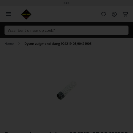
B2B
Wi
Home
Dyson zuigmond slang 904219-05,90421905
Ga
naar
het
einde
van
de
afbeeldingen-
gallerij
Ga