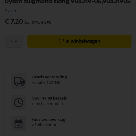
Dyson zuigmond slang 904219-05,90421905
naar
het
Dyson
begin
van
€ 7,20
€ 5,95
de
afbeeldingen-
gallerij
1
In winkelwagen
Gratis verzending
vanaf € 100 (NL)
Voor 17:00 besteld
direct verzonden
Kies uw leverdag
of afhaalpunt