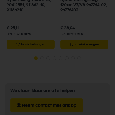
90412551, 911862-10,
120cm V7/V8 967764-02,
91186210
96776402
€ 25,11
€ 28,04
€ 20,75
€ 23,17
In winkelwagen
In winkelwagen
We staan klaar om u te helpen
Neem contact met ons op