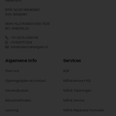
Nederland
BTW: NL001406482B41
KVK: 60566981
IBAN: NL21RABO0145617629
BIC: RABONL2U
+31 (0)74-2500199
+31630757204
info@selectrahengelo.nl
Algemene Info
Services
Over ons
B2B
Openingstijden en contact
Nilfiskservice FAQ
Verzendkosten
Nilfisk Tekeningen
Betaalmethoden
Nilfisk Service
Levering
Nilfisk Reparatie Formulier