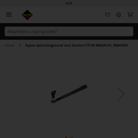
B2B
Wi
Home
Dyson spleetzuigmond met borstel V7/V8 968433-01, 96843301
Ga
naar
het
einde
van
de
afbeeldingen-
gallerij