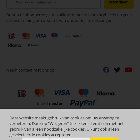
Inschrijven
u
op
Door u te abonneren gaat u akkoord met ons privacybeleid en geeft
onze
u toestemming om updates van ons bedrijf te ontvangen.
nieuwsbrief
Neem contact met ons op
Deze website maakt gebruik van cookies om uw ervaring te
Nederlands
Copyright © 2024 Selectra Hengelo
verbeteren. Door op "Weigeren" te klikken, stemt u in met het
gebruik van alleen noodzakelijke cookies. U kunt ook alleen
geselecteerde cookies accepteren.