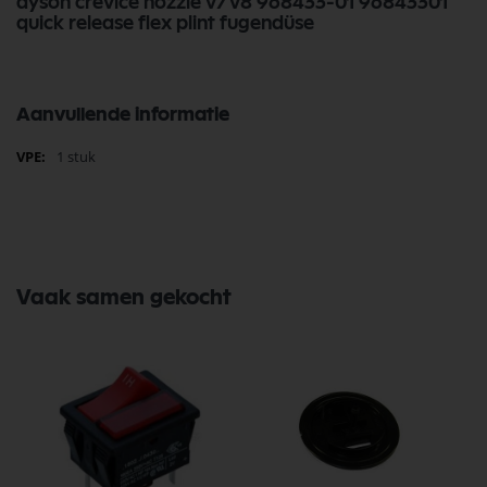
dyson crevice nozzle v7 v8 968433-01 96843301
quick release flex plint fugendüse
Aanvullende informatie
Meer
1 stuk
informatie
Vaak samen gekocht