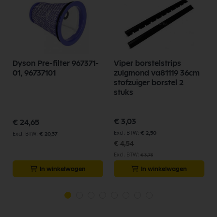
Dyson Pre-filter 967371-
Viper borstelstrips
01, 96737101
zuigmond va81119 36cm
stofzuiger borstel 2
stuks
Speciale
€ 3,03
€ 24,65
prijs
€ 2,50
€ 20,37
€ 4,54
€ 3,75
In winkelwagen
In winkelwagen