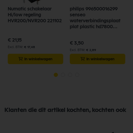
Numatic schakelaar
philips 996500016299
Hi/low regeling
senseo
HVR200/NVR200 221102
waterverbindingsplaat
plat plastic hd7800
92741270 whirlpool
€ 21,15
€ 3,50
€ 17,48
€ 2,89
In winkelwagen
In winkelwagen
Klanten die dit artikel kochten, kochten ook