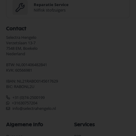
Reparatie Service
Nilfisk stofzuigers
Contact
Selectra Hengelo
Verzetslaan 13-7
7548 EM,
Boekelo
Nederland
BTW: NL001406482B41
KVK: 60566981
IBAN: NL21RABO0145617629
BIC: RABONL2U
+31 (0)74-2500199
+31630757204
info@selectrahengelo.nl
Algemene Info
Services