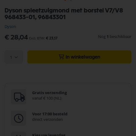
Ga
Dyson spleetzuigmond met borstel V7/V8
naar
968433-01, 96843301
het
begin
Dyson
van
de
Nog
1
beschikbaar
€ 28,04
€ 23,17
afbeeldingen-
gallerij
1
In winkelwagen
Gratis verzending
vanaf € 100 (NL)
Voor 17:00 besteld
direct verzonden
Kies uw leverdag