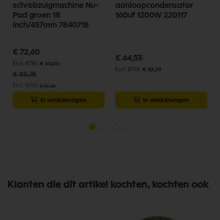
schrobzuigmachine Nu-
aanloopcondensator
Pad groen 18
160uf 1200W 220117
inch/457mm 7840718
Speciale
€ 72,60
prijs
€ 64,53
€ 60,00
€ 53,33
€ 85,76
€ 70,88
In winkelwagen
In winkelwagen
Klanten die dit artikel kochten, kochten ook