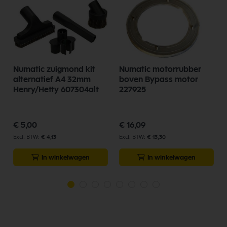
Numatic zuigmond kit
Numatic motorrubber
alternatief A4 32mm
boven Bypass motor
Henry/Hetty 607304alt
227925
€ 5,00
€ 16,09
€ 4,13
€ 13,30
In winkelwagen
In winkelwagen