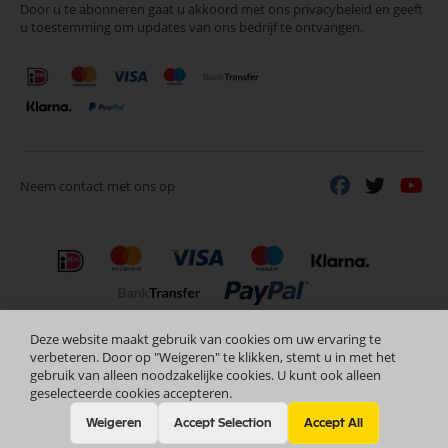
Door u te abonneren gaat u akkoord met ons privacybeleid en geeft
onze
u toestemming om updates van ons bedrijf te ontvangen.
nieuwsbrief
Neem contact met ons op
Deze website maakt gebruik van cookies om uw ervaring te
Nederlands
Copyright © 2024 Selectra Hengelo
verbeteren. Door op "Weigeren" te klikken, stemt u in met het
gebruik van alleen noodzakelijke cookies. U kunt ook alleen
geselecteerde cookies accepteren.
Weigeren
Accept Selection
Accept All