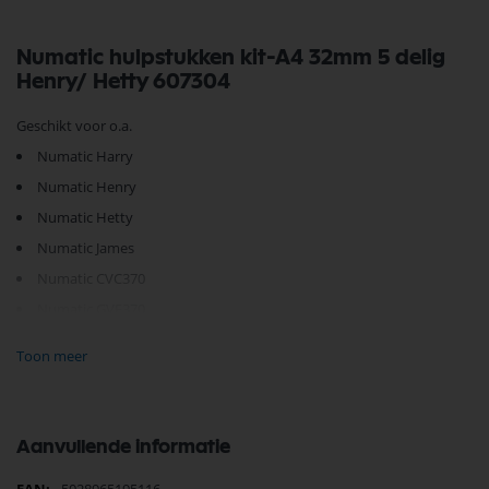
Numatic hulpstukken kit-A4 32mm 5 delig
Henry/ Hetty 607304
Geschikt voor o.a.
Numatic Harry
Numatic Henry
Numatic Hetty
Numatic James
Numatic CVC370
Numatic GVE370
Numatic HVR200
Toon meer
Numatic HET200P
Numatic NVR170H
Numatic NVQ200
Aanvullende informatie
Toon meer
Numatic NVQ250
Meer