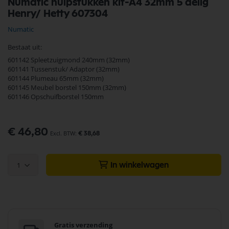
Numatic hulpstukken kit-A4 32mm 5 delig
naar
Henry/ Hetty 607304
het
begin
Numatic
van
de
Bestaat uit:
afbeeldingen-
601142 Spleetzuigmond 240mm (32mm)
gallerij
601141 Tussenstuk/ Adaptor (32mm)
601144 Plumeau 65mm (32mm)
601145 Meubel borstel 150mm (32mm)
601146 Opschuifborstel 150mm
€ 46,80
€ 38,68
1
In winkelwagen
Gratis verzending