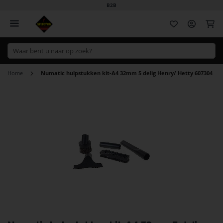
B2B
Wi
Home
Numatic hulpstukken kit-A4 32mm 5 delig Henry/ Hetty 607304
Ga
naar
het
einde
van
de
afbeeldingen-
gallerij
Ga