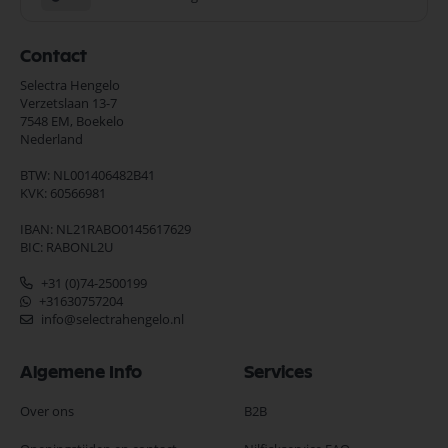
Contact
Selectra Hengelo
Verzetslaan 13-7
7548 EM,
Boekelo
Nederland
BTW: NL001406482B41
KVK: 60566981
IBAN: NL21RABO0145617629
BIC: RABONL2U
+31 (0)74-2500199
+31630757204
info@selectrahengelo.nl
Algemene Info
Services
Over ons
B2B