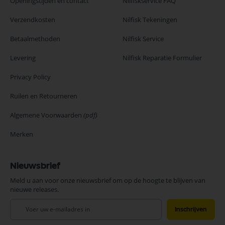
Openingstijden en contact
Nilfiskservice FAQ
Verzendkosten
Nilfisk Tekeningen
Betaalmethoden
Nilfisk Service
Levering
Nilfisk Reparatie Formulier
Privacy Policy
Ruilen en Retourneren
Algemene Voorwaarden
(pdf)
Merken
Nieuwsbrief
Meld u aan voor onze nieuwsbrief om op de hoogte te blijven van
nieuwe releases.
Abonneer
Inschrijven
u
op