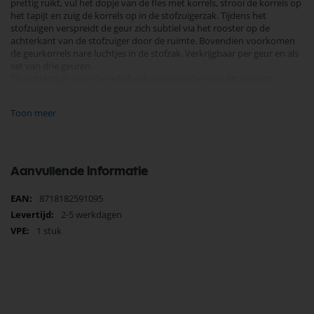
prettig ruikt, vul het dopje van de fles met korrels, strooi de korrels op
het tapijt en zuig de korrels op in de stofzuigerzak. Tijdens het
stofzuigen verspreidt de geur zich subtiel via het rooster op de
achterkant van de stofzuiger door de ruimte. Bovendien voorkomen
de geurkorrels nare luchtjes in de stofzak. Verkrijgbaar per geur en als
set van drie geuren.
Zie achterzijde voor de veiligheidsvoorwaarden van dit product.
Buiten het bereik van kinderen houden. Component: parfums
Toon meer
Je vindt dit product in;
Onderdelen huishoudelijke apparaten
Numatic stofzakken
Aanvullende informatie
Numatic zuigmond
Numatic Filter
Meer
8718182591095
Numatic zuigbuis
informatie
Numatic slang wartel
2-5 werkdagen
Numatic koolborstel motor
1 stuk
Numatic snoer sleepcontact
Numatic schakelaar elektronica
Numatic wiel
Numatic Handgreep
Numatic spraymop dustmop
Numatic onderdelen
Stofzuiger Onderdelen