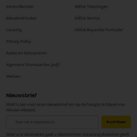
Verzendkosten
Nilfisk Tekeningen
Betaalmethoden
Nilfisk Service
Levering
Nilfisk Reparatie Formulier
Privacy Policy
Ruilen en Retourneren
Algemene Voorwaarden
(pdf)
Merken
Nieuwsbrief
Meld u aan voor onze nieuwsbrief om op de hoogte te blijven van
nieuwe releases.
Abonneer
Inschrijven
u
op
Door u te abonneren gaat u akkoord met ons privacybeleid en geeft
onze