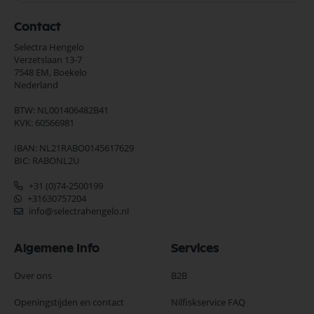
Contact
Selectra Hengelo
Verzetslaan 13-7
7548 EM,
Boekelo
Nederland
BTW: NL001406482B41
KVK: 60566981
IBAN: NL21RABO0145617629
BIC: RABONL2U
+31 (0)74-2500199
+31630757204
info@selectrahengelo.nl
Algemene Info
Services
Over ons
B2B
Openingstijden en contact
Nilfiskservice FAQ