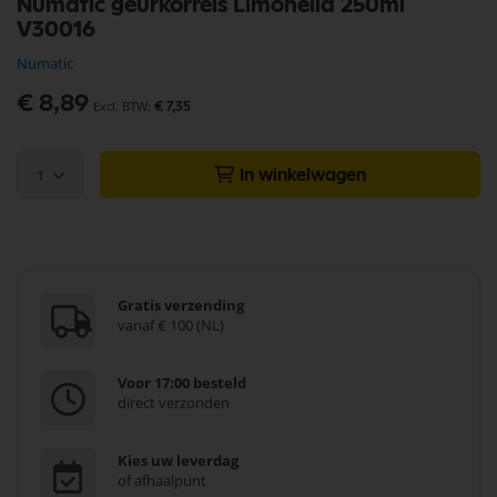
Numatic geurkorrels Limonella 250ml
naar
V30016
het
begin
Numatic
van
de
€ 8,89
€ 7,35
afbeeldingen-
gallerij
1
In winkelwagen
Gratis verzending
vanaf € 100 (NL)
Voor 17:00 besteld
direct verzonden
Kies uw leverdag
of afhaalpunt