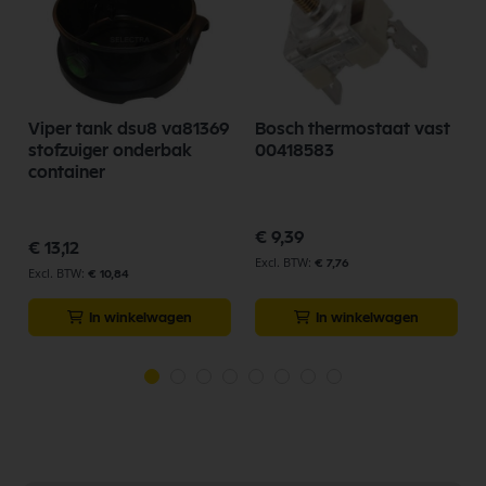
-
Viper tank dsu8 va81369
Bosch thermostaat vast
stofzuiger onderbak
00418583
container
€ 9,39
€ 13,12
€ 7,76
€ 10,84
In winkelwagen
In winkelwagen